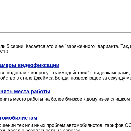
5 серии. Касается это и ее "заряженного" варианта. Так, 
 V10.
камеры видеофиксации
во подошли к вопросу "взаимодействия" с видеокамерами
ройство в стиле Джеймса Бонда, позволяющее за секунду м
нять места работы
нить место работы на более близкое к дому из-за слишком
втомобилистам
ошении тех или иных проблем автомобилистов: тарифов ОС
зывался о безопасности на дорогах.