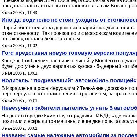
Премьера модели SEAT Bocanegra состоялась на автосалоне
предполагалось, испанцы и остановятся, а сам Bocanegra
8 мая 2008 г., 11:43
Иногда водителю не стоит уходить от столкнове
Порой обстоятельства дорожных аварий складываются таки
ответственности. Так произошло и с московским водителем
по закону, остался безнаказанным.
8 мая 2008 г., 11:02
Ford представил новую топовую версию попул
Концерн Ford решил расширить линейку Mondeo и создал в
будет доступен в двух вариантах кузова - 5-дверный хэтчбе
8 мая 2008 г., 10:01
Водитель, "подрезавший" автомобиль полицейск
В Израиле на шоссе Иерусалим ? Тель-Авив дорожная пол
перевернулась от столкновения с грузовиком, на трассе об
8 мая 2008 г., 09:01
Невезучие грабители пытались угнать 5 автомоби
На днях в городке Кумертау сотрудники ГИБДД задержали
похитили и вскрыли три машины и еще две попытались угнат
8 мая 2008 г., 08:01
Названы самые надежные автомобили за послед