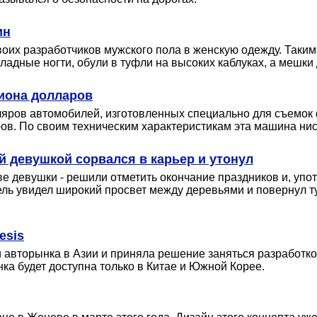
ин
оих разработчиков мужского пола в женскую одежду. Таким 
адные ногти, обули в туфли на высоких каблуках, а мешки
лиона долларов
пляров автомобилей, изготовленных специально для съемок
ров. По своим техническим характеристикам эта машина ни
й девушкой сорвался в карьер и утонул
ве девушки - решили отметить окончание праздников и, упо
тель увидел широкий просвет между деревьями и повернул т
esis
авторынка в Азии и приняла решение заняться разработкой
ка будет доступна только в Китае и Южной Корее.