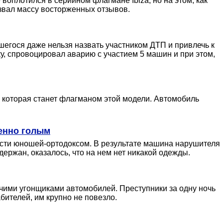
воплотился в серийном флагмане Ibiza, но на этом, как
ызвал массу восторженных отзывов.
егося даже нельзя назвать участником ДТП и привлечь к
ку, спровоцировал аварию с участием 5 машин и при этом,
, которая станет флагманом этой модели. Автомобиль
шенно голым
ости юношей-ортодоксом. В результате машина нарушителя
держан, оказалось, что на нем нет никакой одежды.
чими угонщиками автомобилей. Преступники за одну ночь
бителей, им крупно не повезло.