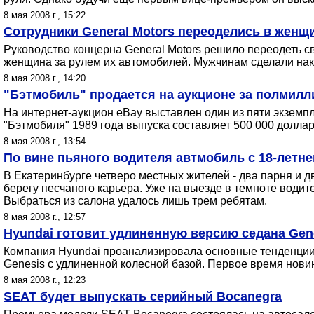
8 мая 2008 г., 15:22
Сотрудники General Motors переоделись в женщ
Руководство концерна General Motors решило переодеть св
женщина за рулем их автомобилей. Мужчинам сделали накл
8 мая 2008 г., 14:20
"Бэтмобиль" продается на аукционе за полмил
На интернет-аукцион eBay выставлен один из пяти экзем
"Бэтмобиля" 1989 года выпуска составляет 500 000 долла
8 мая 2008 г., 13:54
По вине пьяного водителя автмобиль с 18-летне
В Екатеринбурге четверо местных жителей - два парня и д
берегу песчаного карьера. Уже на выезде в темноте води
Выбраться из салона удалось лишь трем ребятам.
8 мая 2008 г., 12:57
Hyundai готовит удлиненную версию седана Gen
Компания Hyundai проанализировала основные тенденции 
Genesis с удлиненной колесной базой. Первое время новин
8 мая 2008 г., 12:23
SEAT будет выпускать серийный Bocanegra