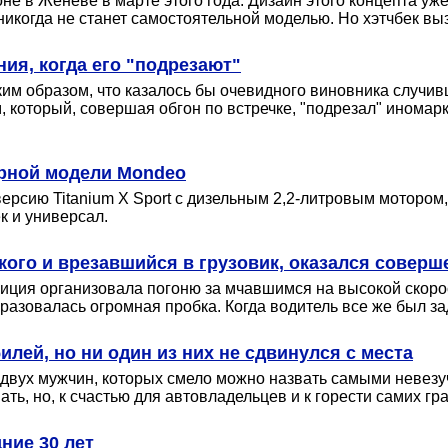
 в Женеве в марте этого года. Дизайн этого концепта уже 
 никогда не станет самостоятельной моделью. Но хэтчбек в
ния, когда его "подрезают"
м образом, что казалось бы очевидного виновника случивш
, который, совершая обгон по встречке, "подрезал" иномар
ярной модели Mondeo
ерсию Titanium X Sport с дизельным 2,2-литровым мотором
к и универсал.
ого и врезавшийся в грузовик, оказался совер
иция организовала погоню за мчавшимся на высокой скор
разовалась огромная пробка. Когда водитель все же был за
лей, но ни один из них не сдвинулся с места
 двух мужчин, которых смело можно назвать самыми невезу
ь, но, к счастью для автовладельцев и к горести самих гра
ние 30 лет