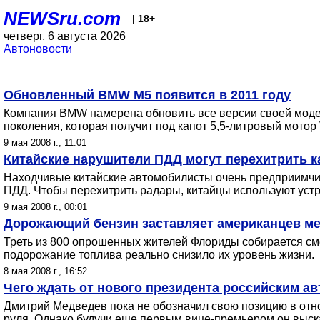
NEWSru.com
| 18+
четверг, 6 августа 2026
Автоновости
Обновленный BMW M5 появится в 2011 году
Компания BMW намерена обновить все версии своей модели 
поколения, которая получит под капот 5,5-литровый мотор
9 мая 2008 г., 11:01
Китайские нарушители ПДД могут перехитрить 
Находчивые китайские автомобилисты очень предприимчи
ПДД. Чтобы перехитрить радары, китайцы используют уст
9 мая 2008 г., 00:01
Дорожающий бензин заставляет американцев ме
Треть из 800 опрошенных жителей Флориды собирается сме
подорожание топлива реально снизило их уровень жизни.
8 мая 2008 г., 16:52
Чего ждать от нового президента российским а
Дмитрий Медведев пока не обозначил свою позицию в отн
руля. Однако будучи еще первым вице-премьером он выска