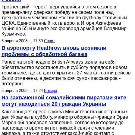
Грозненский "Терек", вернувшийся в этом сезоне в
премьер-лигу, одержал победу на своем поле над
трехкратным чемпионом России по футболу столичным
ЦСКА. Единственный гол в ворота Игоря Акинфеева
забил на 65-й минуте экс-форвард армейцев Владимир
Кузьмичев.
5 апреля 2008 г., 17:39
Спорт
В аэропорту Heathrow вновь возникли
проблемы с обработкой багажа
Ранее на этой неделе British Airways взяла на себя
обязательство восстановить в субботу порядок в новом
терминале, где со дня открытия - 27 марта - сотни рейсов
были отменены, а десятки тысяч сумок пассажиров -
потеряны.
5 апреля 2008 г., 17:24
В мире
На захваченной сомалийскими пиратами яхте
могут находиться 20 граждан Украины
Как сообщает пресс-служба Министерства иностранных
дел Украины в субботу, министр обороны Франции Эрве
Морен обнародовал заявление, согласно которому до
настоящего времени нет никакой связи с членами
экипажа, а также отсутствует какой-либо контакт с