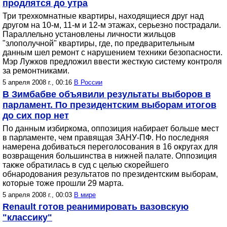
продлятся до утра
Три трехкомнатные квартиры, находящиеся друг над
другом на 10-м, 11-м и 12-м этажах, серьезно пострадали.
Параллельно установлены личности жильцов
"злополучной" квартиры, где, по предварительным
данным шел ремонт с нарушением техники безопасности.
Мэр Лужков предложил ввести жесткую систему контроля
за ремонтниками.
5 апреля 2008 г., 00:16
В России
В Зимбабве объявили результаты выборов в
парламент. По президентским выборам итогов
до сих пор нет
По данным избиркома, оппозиция набирает больше мест
в парламенте, чем правящая ЗАНУ-ПФ. Но последняя
намерена добиваться переголосования в 16 округах для
возвращения большинства в нижней палате. Оппозиция
также обратилась в суд с целью скорейшего
обнародования результатов по президентским выборам,
которые тоже прошли 29 марта.
5 апреля 2008 г., 00:03
В мире
Renault готов реанимировать вазовскую
"классику"