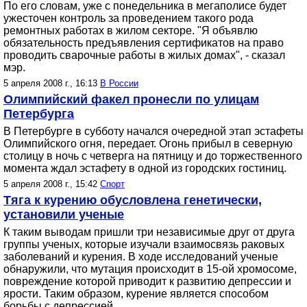
По его словам, уже с понедельника в мегаполисе будет
ужесточен контроль за проведением такого рода
ремонтных работах в жилом секторе. "Я объявлю
обязательность предъявления сертификатов на право
проводить сварочные работы в жилых домах", - сказал
мэр.
5 апреля 2008 г., 16:13
В России
Олимпийский факел пронесли по улицам
Петербурга
В Петербурге в субботу начался очередной этап эстафеты
Олимпийского огня, передает. Огонь прибыл в северную
столицу в ночь с четверга на пятницу и до торжественного
момента ждал эстафету в одной из городских гостиниц.
5 апреля 2008 г., 15:42
Спорт
Тяга к курению обусловлена генетически,
установили ученые
К таким выводам пришли три независимые друг от друга
группы ученых, которые изучали взаимосвязь раковых
заболеваний и курения. В ходе исследований ученые
обнаружили, что мутация происходит в 15-ой хромосоме,
повреждение которой приводит к развитию депрессии и
ярости. Таким образом, курение является способом
борьбы с депрессией.