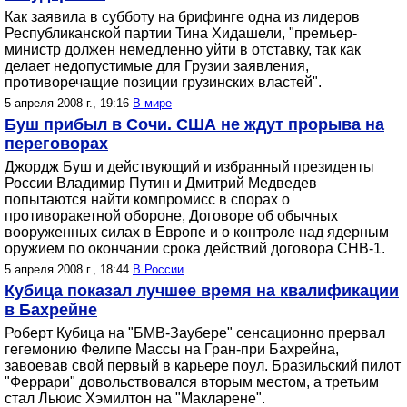
Как заявила в субботу на брифинге одна из лидеров
Республиканской партии Тина Хидашели, "премьер-
министр должен немедленно уйти в отставку, так как
делает недопустимые для Грузии заявления,
противоречащие позиции грузинских властей".
5 апреля 2008 г., 19:16
В мире
Буш прибыл в Сочи. США не ждут прорыва на
переговорах
Джордж Буш и действующий и избранный президенты
России Владимир Путин и Дмитрий Медведев
попытаются найти компромисс в спорах о
противоракетной обороне, Договоре об обычных
вооруженных силах в Европе и о контроле над ядерным
оружием по окончании срока действий договора СНВ-1.
5 апреля 2008 г., 18:44
В России
Кубица показал лучшее время на квалификации
в Бахрейне
Роберт Кубица на "БМВ-Заубере" сенсационно прервал
гегемонию Фелипе Массы на Гран-при Бахрейна,
завоевав свой первый в карьере поул. Бразильский пилот
"Феррари" довольствовался вторым местом, а третьим
стал Льюис Хэмилтон на "Макларене".