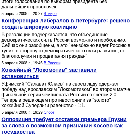
итоги голосования по выборам президента без
дальнейших проволочек.
5 апреля 2008 г., 20:27
В мире
Конференция либералов в Петербурге: решено
создать широкую коалицию
В резолюции подчеркивается, что объединение
демократических сил в России возможно и необходимо.
Сейчас они разобщены, а это "неизбежно ведет Россию в
тупик, в сторону от демократического пути развития, от
благополучия и процветания граждан".
5 апреля 2008 г., 19:46
В России
Хоккейный "Локомотив" заставили
остановиться
Уфимский "Салават Юлаев" на своем льду одержал
победу над ярославским "Локомотивом" во втором матче
финальной серии чемпионата России со счетом 2:0.
Теперь в решающем противостоянии за "золото"
хоккейной Суперлиги равенство - 1:1.
5 апреля 2008 г., 19:29
Спорт
Оппозиция требует отставки премьера Грузии
за слова о возможном признании Косово как
государства