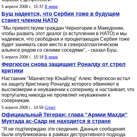
5 апреля 2008 г., 15:37
В мире
Буш надеется, что Сербия тоже в будущем
станет членом НАТО
"Мы приветствуем граждан Черногории и Македонии,
чтобы развить этот диалог (о вступлении в НАТО) и мы
надеемся, что свободная и процветающая Сербия тоже
будет занимать свое место в североатлантическом
альянсе рядом со своими соседями", - сказал Буш.
5 апреля 2008 г., 15:18
В мире
Фергюсон снова защищает Роналду от стрел
критики
Наставник "Манчестер Юнайтед" Алекс Фергюсон встал
на защиту Кристиану Роналду, которого обвиняют в
высокомерии и неуважении к сопернику, и настаивает, что
португалец никогда не проявляет неуважения к
соперникам.
5 апреля 2008 г., 14:58
Спорт
Официальный Тегеран: глава "Армии Махди"
Муктада ас-Садр не находится в стране
"Я не подтверждаю эти сведения. Данные сообщения
были опубликованы в рамках деструктивного подхода