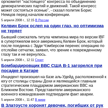
оргкомитет "настоящего" конгресса по объединению
демократических партий и движений. Такой конгресс
может состояться осенью", - сказал политик Борис
Немцов перед началом конференции.
5 апреля 2008 г., 12:15
В России
Келвин Брок ослеп на один глаз, но оптимизма
не теряет
Бывший соискатель титула чемпиона мира по версии IBF
в супертяжелом весе американец Келвин Брок, который
после поединка с Эдди Чэмберсом перенес операцию по
отслойке сетчатки, заявил, что зрение к поврежденному
глазу так и не вернулось.
5 апреля 2008 г., 12:11
Спорт
Бомбардировщик ВВС США В-1 загорелся при
посадке в Катаре
Инцидент произошел на базе аль-Удейд, расположенной к
югу от столицы страны Дохи и являющейся главным
стратегическим плацдармом американских ВВС на
Ближнем Востоке. Представители американского
военного командования подтвердили факт аварии.
5 апреля 2008 г., 11:47
В мире
В Златоусте хоронят девочек, погибших от рук