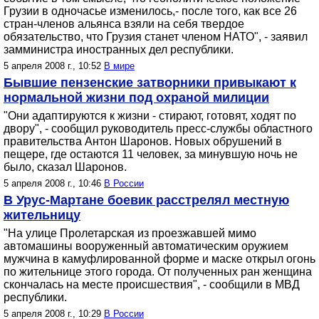
Грузии в одночасье изменилось,- после того, как все 26
стран-членов альянса взяли на себя твердое
обязательство, что Грузия станет членом НАТО", - заявил
замминистра иностранных дел республики.
5 апреля 2008 г., 10:52
В мире
Бывшие пензенские затворники привыкают к
нормальной жизни под охраной милиции
"Они адаптируются к жизни - стирают, готовят, ходят по
двору", - сообщил руководитель пресс-службы областного
правительства Антон Шаронов. Новых обрушений в
пещере, где остаются 11 человек, за минувшую ночь не
было, сказал Шаронов.
5 апреля 2008 г., 10:46
В России
В Урус-Мартане боевик расстрелял местную
жительницу
"На улице Пролетарская из проезжавшей мимо
автомашины вооруженный автоматическим оружием
мужчина в камуфлированной форме и маске открыл огонь
по жительнице этого города. От полученных ран женщина
скончалась на месте происшествия", - сообщили в МВД
республики.
5 апреля 2008 г., 10:29
В России