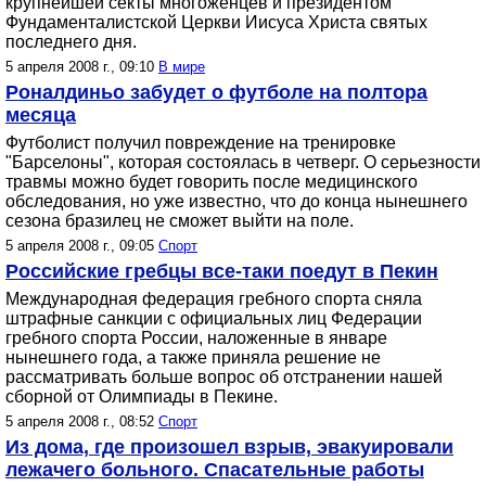
крупнейшей секты многоженцев и президентом
Фундаменталистской Церкви Иисуса Христа святых
последнего дня.
5 апреля 2008 г., 09:10
В мире
Роналдиньо забудет о футболе на полтора
месяца
Футболист получил повреждение на тренировке
"Барселоны", которая состоялась в четверг. О серьезности
травмы можно будет говорить после медицинского
обследования, но уже известно, что до конца нынешнего
сезона бразилец не сможет выйти на поле.
5 апреля 2008 г., 09:05
Спорт
Российские гребцы все-таки поедут в Пекин
Международная федерация гребного спорта сняла
штрафные санкции с официальных лиц Федерации
гребного спорта России, наложенные в январе
нынешнего года, а также приняла решение не
рассматривать больше вопрос об отстранении нашей
сборной от Олимпиады в Пекине.
5 апреля 2008 г., 08:52
Спорт
Из дома, где произошел взрыв, эвакуировали
лежачего больного. Спасательные работы