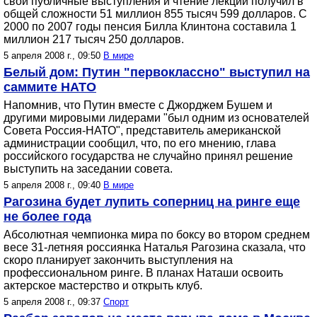
свои публичные выступления и чтение лекций получил в
общей сложности 51 миллион 855 тысяч 599 долларов. С
2000 по 2007 годы пенсия Билла Клинтона составила 1
миллион 217 тысяч 250 долларов.
5 апреля 2008 г., 09:50
В мире
Белый дом: Путин "первоклассно" выступил на
саммите НАТО
Напомнив, что Путин вместе с Джорджем Бушем и
другими мировыми лидерами "был одним из основателей
Совета Россия-НАТО", представитель американской
администрации сообщил, что, по его мнению, глава
российского государства не случайно принял решение
выступить на заседании совета.
5 апреля 2008 г., 09:40
В мире
Рагозина будет лупить соперниц на ринге еще
не более года
Абсолютная чемпионка мира по боксу во втором среднем
весе 31-летняя россиянка Наталья Рагозина сказала, что
скоро планирует закончить выступления на
профессиональном ринге. В планах Наташи освоить
актерское мастерство и открыть клуб.
5 апреля 2008 г., 09:37
Спорт