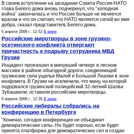
В своем вступлении на заседании Совета Россия-НАТО
глава Белого дома вновь подчеркнул, что "холодная
война" закончилась и что Россия больше не является
врагом и что он считает, что НАТО является силой во имя
добра, сказал представитель Белого дома.
5 апреля 2008 г., 12:52
В мире
Российские миротворцы в зоне грузино-
осетинского конфликта отвергают
причастность к подрыву сотрудника МВД
Грузии
Инцидент произошел в минувший четверг в лесном
массиве в районе объездной дороги, соединяющей
грузинские села ущелья Малой и Большой Лиахви в зоне
конфликта. В Грузии не исключили, что мину, на которой
подорвался грузинский полицейский 32-летний Шалва
Зубашвили, оставили российские миротворцы.
5 апреля 2008 г., 12:35
В мире
Российские либералы собрались на
конференцию в Петербурге
"Конечно, сегодня конференция не объединит
демократические силы. Но будет хорошо, если будет
принята платформа для демократических сил и создан