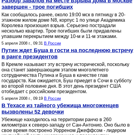
Разбор завалов на месте взрыва дома в Москве
завершен - трое погибших
Как сообщалось ранее, около 19:00 мск в пятницу в 20-
этажном жилом доме N8, корпус 1 по улице Академика
Королева произошел взрыв. Серьезно пострадали
несколько квартир. Трое погибших были придавлены
упавшим перекрытием между 10-м и 11-м этажами.
5 апреля 2008 г., 09:31
В России
Путин ждет Буша в гости на последнюю встречу
в ранге президентов
В Кремле называют эту встречу исторической, поскольку
она станет завершающим этапом многолетнего
сотрудничества Путина и Буша в качестве глав
государств. Как ожидается, Буш приедет в Сочи в субботу
во второй половине дня. В этот день президент США
отобедает с российским президентом.
5 апреля 2008 г., 09:19
В России
В Техасе из тайного убежища многоженцев
вызволены 52 девочки
Убежище находилось на территории ранчо в 260
километрах к северо-западу от Сан-Антонио. Оно было в
свое время построено Уорреном Джеффсом - лидером