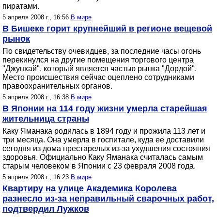
пиратами.
5 апреля 2008 г., 16:56
В мире
В Бишеке горит крупнейший в регионе вещевой
рынок
По свидетельству очевидцев, за последние часы огонь
перекинулся на другие помещения торгового центра
"Джунхай", который является частью рынка "Дордой".
Место происшествия сейчас оцеплено сотрудниками
правоохранительных органов.
5 апреля 2008 г., 16:38
В мире
В Японии на 114 году жизни умерла старейшая
жительница страны
Каку Яманака родилась в 1894 году и прожила 113 лет и
три месяца. Она умерла в госпитале, куда ее доставили
сегодня из дома престарелых из-за ухудшения состояния
здоровья. Официально Каку Яманака считалась самым
старым человеком в Японии с 23 февраля 2008 года.
5 апреля 2008 г., 16:23
В мире
Квартиру на улице Академика Королева
разнесло из-за неправильный сварочных работ,
подтвердил Лужков