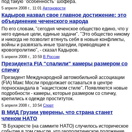
под такую "особенность" шофера.
5 апреля 2008 г., 11:01
Автоновости
Кадыров назвал свое главное достижение: это
объединение чеченского народа
По его словам, "сегодня чеченское общество едино, что у
него единые цели, единые задачи". "Это общество никому
и никогда не позволит втянуть себя в новые конфликты,
войны и развязать иные трагедии, приводящие к
кровопролитию", - сказал Кадыров.
5 апреля 2008 г., 10:59
В России
Президента FIA "спалили" камеры размером со
спичку
Президент Международной автомобильной ассоциации
(FIA) Макс Мосли продолжает оставаться в центре
порноскандала в "нацистском стиле". Появляются новые
подробности - камеры, которые размером со спичку,
крепились к одежде проституток.
5 апреля 2008 г., 10:54
Спорт
В МИД Грузии уверены, что страна станет
членом НАТО
"В Бухаресте (на саммите НАТО) случилось историческое
событие в том смысле, что геополитическое положение