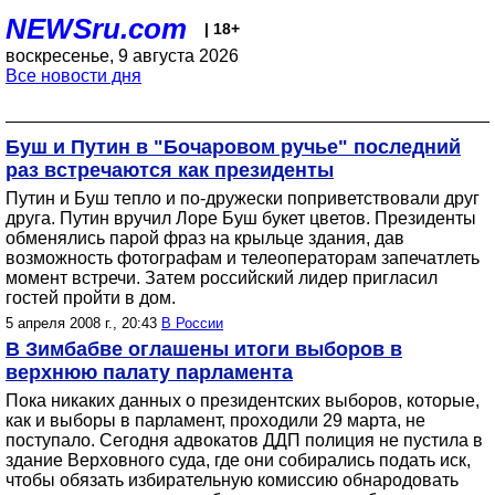
NEWSru.com
| 18+
воскресенье, 9 августа 2026
Все новости дня
Буш и Путин в "Бочаровом ручье" последний
раз встречаются как президенты
Путин и Буш тепло и по-дружески поприветствовали друг
друга. Путин вручил Лоре Буш букет цветов. Президенты
обменялись парой фраз на крыльце здания, дав
возможность фотографам и телеоператорам запечатлеть
момент встречи. Затем российский лидер пригласил
гостей пройти в дом.
5 апреля 2008 г., 20:43
В России
В Зимбабве оглашены итоги выборов в
верхнюю палату парламента
Пока никаких данных о президентских выборов, которые,
как и выборы в парламент, проходили 29 марта, не
поступало. Сегодня адвокатов ДДП полиция не пустила в
здание Верховного суда, где они собирались подать иск,
чтобы обязать избирательную комиссию обнародовать