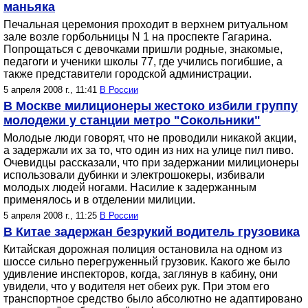
маньяка
Печальная церемония проходит в верхнем ритуальном
зале возле горбольницы N 1 на проспекте Гагарина.
Попрощаться с девочками пришли родные, знакомые,
педагоги и ученики школы 77, где учились погибшие, а
также представители городской администрации.
5 апреля 2008 г., 11:41
В России
В Москве милиционеры жестоко избили группу
молодежи у станции метро "Сокольники"
Молодые люди говорят, что не проводили никакой акции,
а задержали их за то, что один из них на улице пил пиво.
Очевидцы рассказали, что при задержании милиционеры
использовали дубинки и электрошокеры, избивали
молодых людей ногами. Насилие к задержанным
применялось и в отделении милиции.
5 апреля 2008 г., 11:25
В России
В Китае задержан безрукий водитель грузовика
Китайская дорожная полиция остановила на одном из
шоссе сильно перегруженный грузовик. Какого же было
удивление инспекторов, когда, заглянув в кабину, они
увидели, что у водителя нет обеих рук. При этом его
транспортное средство было абсолютно не адаптировано