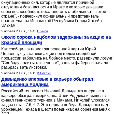
оккупационных сил, которые являются причиной
отсутствия безопасности в Ираке и которые доказали
свою неспособность восстановить стабильность в этой
стране", - подчеркнул официальный представитель
правительства Исламской Республики Голям Хосейн
Эльхам.
5 апреля 2008 г., 14:43
В мире
Около сорока нацболов задержаны за акцию на
Красной площади
Как сообщил активист запрещенной партии Юрий
Червенчук, участники акции под видом свадебной
процессии забрались на Лобное место, развернули лозунг
"Свободу политзаключенным", зажгли файеры и начали
разбрасывать листовки.
5 апреля 2008 г., 14:11
В России
Давыденко впервые в карьере обыграл
американца Роддика
Российский теннисист Николай Давыденко впервые в
карьере обыграл американца Энди Роддика и вышел в
финал теннисного турнира в Майами. Николай уложился
за два сета - 7:6, 6:2. Это первая победа Давыденко над
уроженцем Техаса в шести поединках на соревнованиях
АТР.