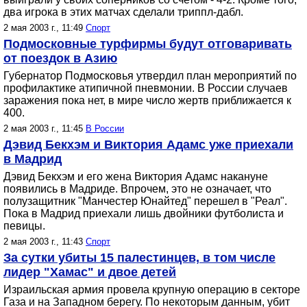
два игрока в этих матчах сделали триппл-дабл.
2 мая 2003 г., 11:49
Спорт
Подмосковные турфирмы будут отговаривать
от поездок в Азию
Губернатор Подмосковья утвердил план мероприятий по
профилактике атипичной пневмонии. В России случаев
заражения пока нет, в мире число жертв приближается к
400.
2 мая 2003 г., 11:45
В России
Дэвид Бекхэм и Виктория Адамс уже приехали
в Мадрид
Дэвид Бекхэм и его жена Виктория Адамс накануне
появились в Мадриде. Впрочем, это не означает, что
полузащитник "Манчестер Юнайтед" перешел в "Реал".
Пока в Мадрид приехали лишь двойники футболиста и
певицы.
2 мая 2003 г., 11:43
Спорт
За сутки убиты 15 палестинцев, в том числе
лидер "Хамас" и двое детей
Израильская армия провела крупную операцию в секторе
Газа и на Западном берегу. По некоторым данным, убит