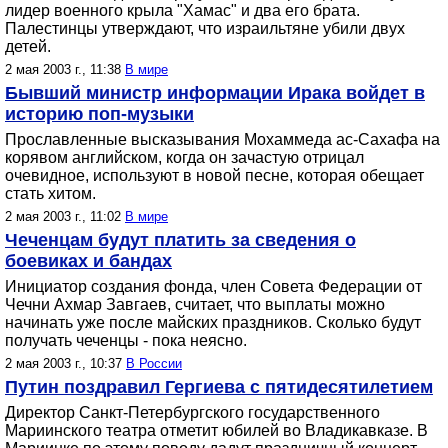
лидер военного крыла "Хамас" и два его брата.
Палестинцы утверждают, что израильтяне убили двух
детей.
2 мая 2003 г., 11:38
В мире
Бывший министр информации Ирака войдет в
историю поп-музыки
Прославленные высказывания Мохаммеда ас-Сахафа на
корявом английском, когда он зачастую отрицал
очевидное, используют в новой песне, которая обещает
стать хитом.
2 мая 2003 г., 11:02
В мире
Чеченцам будут платить за сведения о
боевиках и бандах
Инициатор создания фонда, член Совета Федерации от
Чечни Ахмар Завгаев, считает, что выплаты можно
начинать уже после майских праздников. Сколько будут
получать чеченцы - пока неясно.
2 мая 2003 г., 10:37
В России
Путин поздравил Гергиева с пятидесятилетием
Директор Санкт-Петербургского государственного
Мариинского театра отметит юбилей во Владикавказе. В