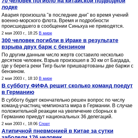
70 человек погибло на китайской подводной
лодке
Авария произошла "в последние дни" во время учений
военно-морского флота. Время и подробности
происшедшего в сообщении Синьхуа не приводятся.
2 мая 2003 г., 18:25
В мире
300 человек погибли в Ираке в результате
взрыва двух барж с бензином
По другим данным число жертв составило несколько
десятков человек. Взрыв произошел в 30 км от Багдада,
где у берега реки Тигр были пришвартованы две баржи с
бензином.
2 мая 2003 г., 18:10
В мире
В субботу ФИФА решит сколько команд поедут
в Германию
В субботу будет окончательно решен вопрос по числу
команд-участниц чемпионата мира в Германии. В случае
положительной реакции на увеличение сборных в
Германию приедут национальных 36 делегаций.
2 мая 2003 г., 18:06
Спорт
Атипичной пневмонией в Китае за сутки
заболели 176 человек