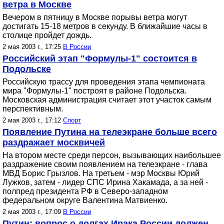
ветра в Москве
Вечером в пятницу в Москве порывы ветра могут
достигать 15-18 метров в секунду. В ближайшие часы в
столице пройдет дождь.
2 мая 2003 г., 17:25
В России
Российский этап "Формулы-1" состоится в
Подольске
Российскую трассу для проведения этапа чемпионата
мира "Формулы-1" построят в районе Подольска.
Московская администрация считает этот участок самым
перспективным.
2 мая 2003 г., 17:12
Спорт
Появление Путина на телеэкране больше всего
раздражает москвичей
На втором месте среди персон, вызывающих наибольшее
раздражение своим появлением на телеэкране - глава
МВД Борис Грызлов. На третьем - мэр Москвы Юрий
Лужков, затем - лидер СПС Ирина Хакамада, а за ней -
полпред президента РФ в Северо-западном
федеральном округе Валентина Матвиенко.
2 мая 2003 г., 17:09
В России
Путин: вопрос о долгах Ирака России должен