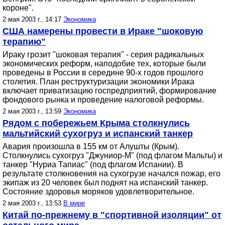
короне".
2 мая 2003 г., 14:17
Экономика
США намерены провести в Ираке "шоковую
терапию"
Ираку грозит "шоковая терапия" - серия радикальных
экономических реформ, наподобие тех, которые были
проведены в России в середине 90-х годов прошлого
столетия. План реструктуризации экономики Ирака
включает приватизацию госпредприятий, формирование
фондового рынка и проведение налоговой реформы.
2 мая 2003 г., 13:59
Экономика
Рядом с побережьем Крыма столкнулись
мальтийский сухогруз и испанский танкер
Авария произошла в 155 км от Алушты (Крым).
Столкнулись сухогруз "Джуниор-М" (под флагом Мальты) и
танкер "Нуриа Тапиас" (под флагом Испании). В
результате столкновения на сухогрузе начался пожар, его
экипаж из 20 человек был поднят на испанский танкер.
Состояние здоровья моряков удовлетворительное.
2 мая 2003 г., 13:53
В мире
Китай по-прежнему в "спортивной изоляции" от