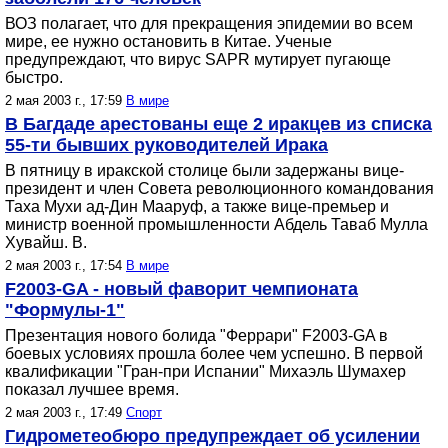
ВОЗ полагает, что для прекращения эпидемии во всем
мире, ее нужно остановить в Китае. Ученые
предупреждают, что вирус SAPR мутирует пугающе
быстро.
2 мая 2003 г., 17:59
В мире
В Багдаде арестованы еще 2 иракцев из списка
55-ти бывших руководителей Ирака
В пятницу в иракской столице были задержаны вице-
президент и член Совета революционного командования
Таха Мухи ад-Дин Мааруф, а также вице-премьер и
министр военной промышленности Абдель Таваб Мулла
Хувайш. В.
2 мая 2003 г., 17:54
В мире
F2003-GA - новый фаворит чемпионата
"Формулы-1"
Презентация нового болида "Феррари" F2003-GA в
боевых условиях прошла более чем успешно. В первой
квалификации "Гран-при Испании" Михаэль Шумахер
показал лучшее время.
2 мая 2003 г., 17:49
Спорт
Гидрометеобюро предупреждает об усилении