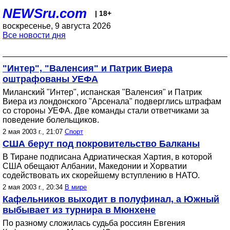
NEWSru.com
| 18+
воскресенье, 9 августа 2026
Все новости дня
"Интер", "Валенсия" и Патрик Виера
оштрафованы УЕФА
Миланский "Интер", испанская "Валенсия" и Патрик
Виера из лондонского "Арсенала" подверглись штрафам
со стороны УЕФА. Две команды стали ответчиками за
поведение болельщиков.
2 мая 2003 г., 21:07
Спорт
США берут под покровительство Балканы
В Тиране подписана Адриатическая Хартия, в которой
США обещают Албании, Македонии и Хорватии
содействовать их скорейшему вступлению в НАТО.
2 мая 2003 г., 20:34
В мире
Кафельников выходит в полуфинал, а Южный
выбывает из турнира в Мюнхене
По разному сложилась судьба россиян Евгения