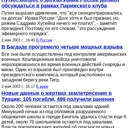
обсуждаться в рамках Парижского клуба
Путин выразил удивление, что "все сконцентрировались
на долгах" Ирака России. "Долг хотя и был признан, но
режим Саддама Хусейна ничего не платил", - заметил
президент. Поэтому, по его словам, "это рассуждение
эфемерного порядка".
2 мая 2003 г., 16:40
В России
В Багдаде прогремело четыре мощных взрыва
Все они были осуществлены под контролем американских
военных. Коалиционные войска уничтожили
неразорвавшихся во время военных действий снаряды и
мины. Один из взрывов был произведен внутри
президентского комплекса, который расположен на
западном берегу реки Тигр.
2 мая 2003 г., 16:17
В мире
Новые данные о жертвах землетрясения в
Турции: 105 погибли, 499 получили ранения
Около 200 человек остаются под завалами зданий.
Минувшей ночью из-под обломков разрушенного
общежития школы в городе Бинголь удалось спасти еще 6
детей, около 70 школьников остаются под завалами.
Власти предупреждают жителей об опасности новых