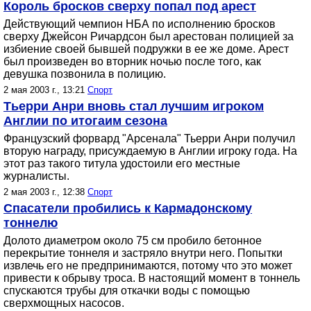
Король бросков сверху попал под арест
Действующий чемпион НБА по исполнению бросков
сверху Джейсон Ричардсон был арестован полицией за
избиение своей бывшей подружки в ее же доме. Арест
был произведен во вторник ночью после того, как
девушка позвонила в полицию.
2 мая 2003 г., 13:21
Спорт
Тьерри Анри вновь стал лучшим игроком
Англии по итогаим сезона
Французский форвард "Арсенала" Тьерри Анри получил
вторую награду, присуждаемую в Англии игроку года. На
этот раз такого титула удостоили его местные
журналисты.
2 мая 2003 г., 12:38
Спорт
Спасатели пробились к Кармадонскому
тоннелю
Долото диаметром около 75 см пробило бетонное
перекрытие тоннеля и застряло внутри него. Попытки
извлечь его не предпринимаются, потому что это может
привести к обрыву троса. В настоящий момент в тоннель
спускаются трубы для откачки воды с помощью
сверхмощных насосов.