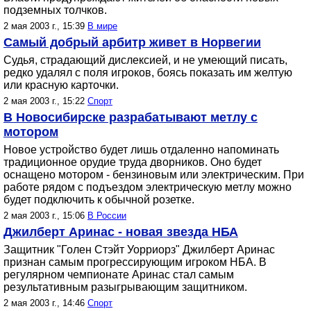
подземных толчков.
2 мая 2003 г., 15:39
В мире
Самый добрый арбитр живет в Норвегии
Судья, страдающий дислексией, и не умеющий писать,
редко удалял с поля игроков, боясь показать им желтую
или красную карточки.
2 мая 2003 г., 15:22
Спорт
В Новосибирске разрабатывают метлу с
мотором
Новое устройство будет лишь отдаленно напоминать
традиционное орудие труда дворников. Оно будет
оснащено мотором - бензиновым или электрическим. При
работе рядом с подъездом электрическую метлу можно
будет подключить к обычной розетке.
2 мая 2003 г., 15:06
В России
Джилберт Аринас - новая звезда НБА
Защитник "Голен Стэйт Уорриорз" Джилберт Аринас
признан самым прогрессирующим игроком НБА. В
регулярном чемпионате Аринас стал самым
результативным разыгрывающим защитником.
2 мая 2003 г., 14:46
Спорт