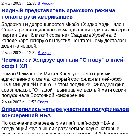
2 мая 2003 г., 12:38
В России
Видный представитель иракского режима
попал в руки американцев
Задержан и допрашивается Мизбан Хидир Хади - член
Совета революционного командования, один из лидеров
партии Баат, близкий соратник Саддама Хусейна. В
колоде карт, которую выпустил Пентагон, ему досталась
девятка червей.
2 мая 2003 г., 12:32
В мире
Чекманек и Хэндзус догнали "Оттаву" в плей-
офф НХЛ
Роман Чекманек и Михал Хэндзус стали героями
единственного матча, который состоялся в плей-офф
НХЛ минувшей ночью. В этом поединке "Филадельфия"
сравнялась с "Оттавой", выиграв четвертый матч серии
полуфинала Восточной конференции.
2 мая 2003 г., 11:53
Спорт
Определились четыре участника полуфиналов
конференций НБА
По окончании очередных матчей плей-офф НБА в
следующий круг вышли сразу четыре клуба, которые
выиграли у своих соперников со счетом - 4-2. Кроме того,