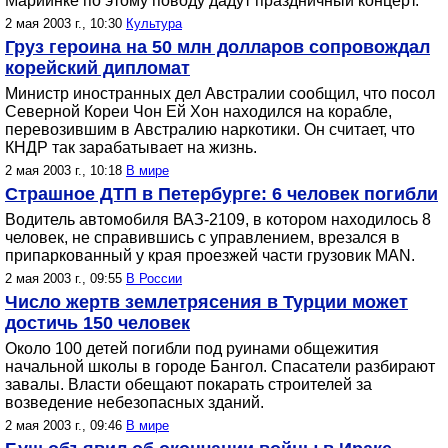
Мариинке по этому поводу дадут праздничный концерт.
2 мая 2003 г., 10:30
Культура
Груз героина на 50 млн долларов сопровождал
корейский дипломат
Министр иностранных дел Австралии сообщил, что посол
Северной Кореи Чон Ей Хон находился на корабле,
перевозившим в Австралию наркотики. Он считает, что
КНДР так зарабатывает на жизнь.
2 мая 2003 г., 10:18
В мире
Страшное ДТП в Петербурге: 6 человек погибли
Водитель автомобиля ВАЗ-2109, в котором находилось 8
человек, не справившись с управлением, врезался в
припаркованный у края проезжей части грузовик MAN.
2 мая 2003 г., 09:55
В России
Число жертв землетрясения в Турции может
достичь 150 человек
Около 100 детей погибли под руинами общежития
начальной школы в городе Бангол. Спасатели разбирают
завалы. Власти обещают покарать строителей за
возведение небезопасных зданий.
2 мая 2003 г., 09:46
В мире