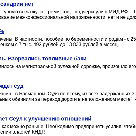
ксандрии нет
упную вылазку экстремистов, - подчеркнули в МИД РФ. - 
вание межконфессиональной напряженности, нет и не долж
8%
ены. В частности, пособие по беременности и родам - с 25 
нком с 7 тыс. 492 рублей до 13 833 рублей в месяц.
ель. Взорвались топливные баки
одилось на магистральной рулежной дорожке, произошло его
ждет суд
Яшин - в Басманном. Судя по всему, из всех задержанных 
ных обвинили за переход дороги в неположенном месте", -
ает Сеул к улучшению отношений
как можно раньше. Необходимо предпринять усилия, чтобы 
лении властей КНДР.