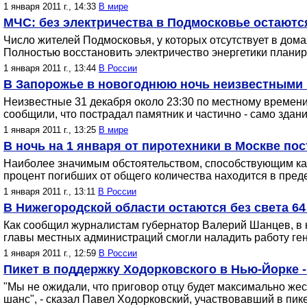
1 января 2011 г., 14:33
В мире
МЧС: без электричества в Подмосковье остаютс
Число жителей Подмосковья, у которых отсутствует в дома
Полностью восстановить электричество энергетики планир
1 января 2011 г., 13:44
В России
В Запорожье в новогоднюю ночь неизвестными 
Неизвестные 31 декабря около 23:30 по местному времен
сообщили, что пострадал памятник и частично - само здани
1 января 2011 г., 13:25
В мире
В ночь на 1 января от пиротехники в Москве по
Наиболее значимым обстоятельством, способствующим как
процент погибших от общего количества находится в преде
1 января 2011 г., 13:11
В России
В Нижегородской области остаются без света 64
Как сообщил журналистам губернатор Валерий Шанцев, в 
главы местных администраций смогли наладить работу гене
1 января 2011 г., 12:59
В России
Пикет в поддержку Ходорковского в Нью-Йорке 
"Мы не ожидали, что приговор отцу будет максимально жес
шанс", - сказал Павел Ходорковский, участвовавший в пике