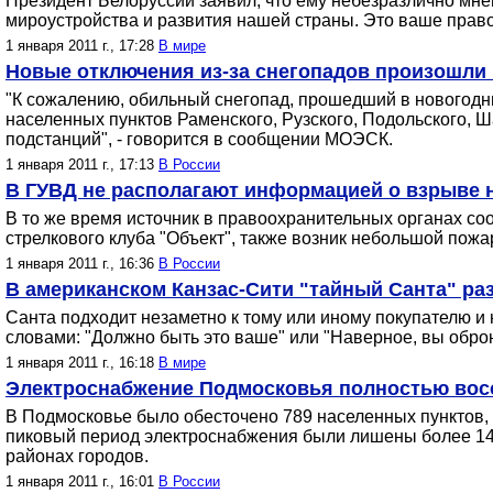
Президент Белоруссии заявил, что ему небезразлично мне
мироустройства и развития нашей страны. Это ваше право,
1 января 2011 г., 17:28
В мире
Новые отключения из-за снегопадов произошли
"К сожалению, обильный снегопад, прошедший в новогодн
населенных пунктов Раменского, Рузского, Подольского,
подстанций", - говорится в сообщении МОЭСК.
1 января 2011 г., 17:13
В России
В ГУВД не располагают информацией о взрыве н
В то же время источник в правоохранительных органах со
стрелкового клуба "Объект", также возник небольшой пожа
1 января 2011 г., 16:36
В России
В американском Канзас-Сити "тайный Санта" раз
Санта подходит незаметно к тому или иному покупателю и 
словами: "Должно быть это ваше" или "Наверное, вы оброн
1 января 2011 г., 16:18
В мире
Электроснабжение Подмосковья полностью вос
В Подмосковье было обесточено 789 населенных пунктов, 
пиковый период электроснабжения были лишены более 140
районах городов.
1 января 2011 г., 16:01
В России