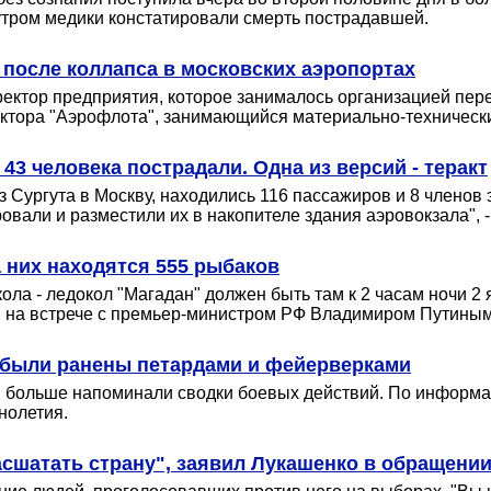
 утром медики констатировали смерть пострадавшей.
после коллапса в московских аэропортах
ректор предприятия, которое занималось организацией пе
ректора "Аэрофлота", занимающийся материально-техническ
 43 человека пострадали. Одна из версий - теракт
з Сургута в Москву, находились 116 пассажиров и 8 членов
овали и разместили их в накопителе здания аэровокзала", 
а них находятся 555 рыбаков
ола - ледокол "Магадан" должен быть там к 2 часам ночи 2
тин на встрече с премьер-министром РФ Владимиром Путиным
к были ранены петардами и фейерверками
ольше напоминали сводки боевых действий. По информации
нолетия.
сшатать страну", заявил Лукашенко в обращении