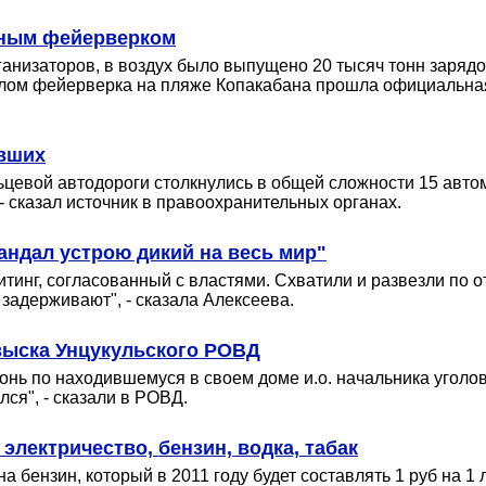
зным фейерверком
анизаторов, в воздух было выпущено 20 тысяч тонн зарядо
алом фейерверка на пляже Копакабана прошла официальная
авших
ольцевой автодороги столкнулись в общей сложности 15 ав
- сказал источник в правоохранительных органах.
андал устрою дикий на весь мир"
инг, согласованный с властями. Схватили и развезли по от
 задерживают", - сказала Алексеева.
озыска Унцукульского РОВД
гонь по находившемуся в своем доме и.о. начальника угол
ся", - сказали в РОВД.
 электричество, бензин, водка, табак
а бензин, который в 2011 году будет составлять 1 руб на 