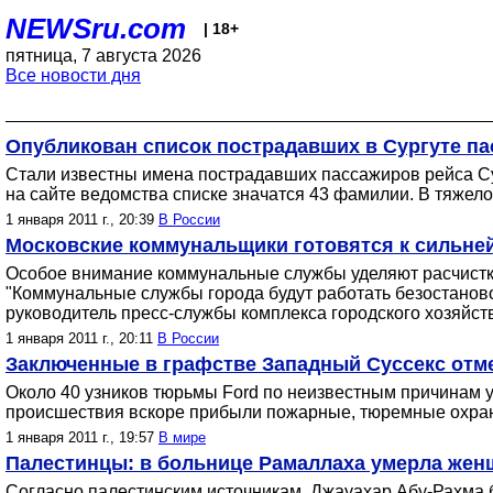
NEWSru.com
| 18+
пятница, 7 августа 2026
Все новости дня
Опубликован список пострадавших в Сургуте па
Стали известны имена пострадавших пассажиров рейса Сур
на сайте ведомства списке значатся 43 фамилии. В тяжело
1 января 2011 г., 20:39
В России
Московские коммунальщики готовятся к сильней
Особое внимание коммунальные службы уделяют расчистке
"Коммунальные службы города будут работать безостаново
руководитель пресс-службы комплекса городского хозяйств
1 января 2011 г., 20:11
В России
Заключенные в графстве Западный Суссекс отм
Около 40 узников тюрьмы Ford по неизвестным причинам ус
происшествия вскоре прибыли пожарные, тюремные охранни
1 января 2011 г., 19:57
В мире
Палестинцы: в больнице Рамаллаха умерла женщ
Согласно палестинским источникам, Джауахар Абу-Рахма б