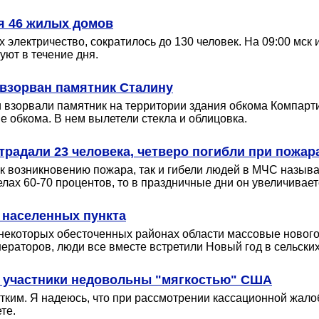
я 46 жилых домов
х электричество, сократилось до 130 человек. На 09:00 мс
уют в течение дня.
взорван памятник Сталину
и взорвали памятник на территории здания обкома Компарт
е обкома. В нем вылетели стекла и облицовка.
страдали 23 человека, четверо погибли при пожар
 возникновению пожара, так и гибели людей в МЧС называ
лах 60-70 процентов, то в праздничные дни он увеличивает
 населенных пункта
некоторых обесточенных районах области массовые нового
раторов, люди все вместе встретили Новый год в сельских 
- участники недовольны "мягкостью" США
тким. Я надеюсь, что при рассмотрении кассационной жалоб
те.