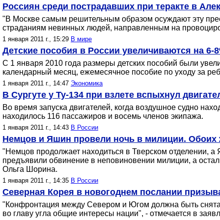
Россиян среди пострадавших при теракте в Але
"В Москве самым решительным образом осуждают эту прест
страданиям невинных людей, направленным на провоциро
1 января 2011 г., 15:29
В мире
Детские пособия в России увеличиваются на 6-
С 1 января 2010 года размеры детских пособий были увелич
календарный месяц, ежемесячное пособие по уходу за ребе
1 января 2011 г., 14:47
Экономика
В Сургуте у Ту-134 при взлете вспыхнул двигат
Во время запуска двигателей, когда воздушное судно нах
находилось 116 пассажиров и восемь членов экипажа.
1 января 2011 г., 14:43
В России
Немцов и Яшин провели ночь в милиции. Обоих 
"Немцов продолжает находиться в Тверском отделении, а 
предъявили обвинение в неповиновении милиции, а осталь
Ольга Шорина.
1 января 2011 г., 14:35
В России
Северная Корея в новогоднем послании призыв
"Конфронтация между Севером и Югом должна быть снята 
во главу угла общие интересы нации", - отмечается в заяв