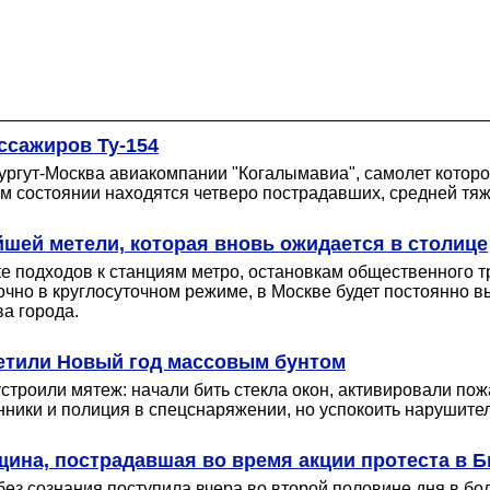
ссажиров Ту-154
гут-Москва авиакомпании "Когалымавиа", самолет которой 
м состоянии находятся четверо пострадавших, средней тяже
шей метели, которая вновь ожидается в столице
 подходов к станциям метро, остановкам общественного т
чно в круглосуточном режиме, в Москве будет постоянно вы
а города.
етили Новый год массовым бунтом
троили мятеж: начали бить стекла окон, активировали пожа
ки и полиция в спецснаряжении, но успокоить нарушителей
ина, пострадавшая во время акции протеста в 
ез сознания поступила вчера во второй половине дня в бо