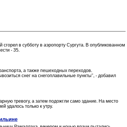
сгорел в субботу в аэропорту Сургута. В опубликованном
сти - 35.
ранспорта, а также пешеходных переходов.
возиться снег на снегоплавильные пункты", - добавил
рную тревогу, а затем подожгли само здание. На место
 удалось только к утру.
Бильине
льницу Рамаллаха, вечером и ночью врачи пытались