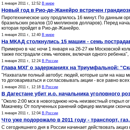
1 января 2011 г., 12:52
В мире
Новый год в Рио-де-Жанейро встречен грандио
Пиротехническое шоу продлилось 16 минут. По данным орг
бразильских реалов (10 миллионов долларов). Перед нач
которая пройдет в Рио-де-Жанейро.
1 января 2011 г., 12:40
В мире
На МКАД столкнулись 15 машин - семь пострад
Примерно в час ночи 1 января на 26-27 км Московской к
также пострадали семь человек, включая одного ребенка", 
1 января 2011 г., 12:24
В России
Глава МХГ о задержаниях на Триумфальной: "Ск
"Нахватали полный автобус людей, которые шли на наш мит
то договариваться и согласовывать акции - все равно всех
1 января 2011 г., 12:18
В России
В Дагестане убит и.о. начальника уголовного р
"Около 2:00 мск в новогоднюю ночь неизвестный открыл о
Макачеву. От полученных ранений офицер милиции скончал
1 января 2011 г., 12:04
В России
Что уже подорожало в 2011 году - транспорт, газ,
С сегодняшнего дня в России начинает действовать акциз н