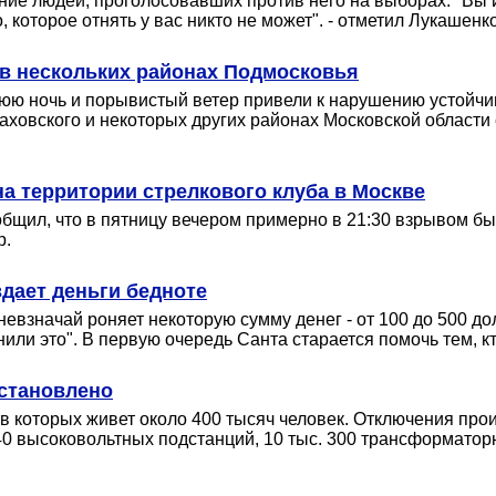
ние людей, проголосовавших против него на выборах. "Вы 
 которое отнять у вас никто не может". - отметил Лукашен
 в нескольких районах Подмосковья
юю ночь и порывистый ветер привели к нарушению устойчи
 Шаховского и некоторых других районах Московской облас
а территории стрелкового клуба в Москве
общил, что в пятницу вечером примерно в 21:30 взрывом б
р.
дает деньги бедноте
невзначай роняет некоторую сумму денег - от 100 до 500 до
или это". В первую очередь Санта старается помочь тем, кт
становлено
в которых живет около 400 тысяч человек. Отключения про
 высоковольтных подстанций, 10 тыс. 300 трансформатор