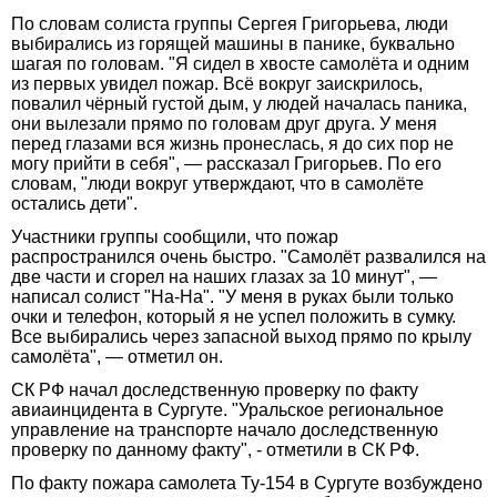
По словам солиста группы Сергея Григорьева, люди
выбирались из горящей машины в панике, буквально
шагая по головам. "Я сидел в хвосте самолёта и одним
из первых увидел пожар. Всё вокруг заискрилось,
повалил чёрный густой дым, у людей началась паника,
они вылезали прямо по головам друг друга. У меня
перед глазами вся жизнь пронеслась, я до сих пор не
могу прийти в себя", — рассказал Григорьев. По его
словам, "люди вокруг утверждают, что в самолёте
остались дети".
Участники группы сообщили, что пожар
распространился очень быстро. "Самолёт развалился на
две части и сгорел на наших глазах за 10 минут", —
написал солист "На-На". "У меня в руках были только
очки и телефон, который я не успел положить в сумку.
Все выбирались через запасной выход прямо по крылу
самолёта", — отметил он.
СК РФ начал доследственную проверку по факту
авиаинцидента в Сургуте. "Уральское региональное
управление на транспорте начало доследственную
проверку по данному факту", - отметили в СК РФ.
По факту пожара самолета Ту-154 в Сургуте возбуждено