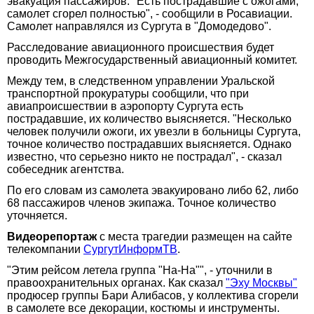
эвакуация пассажиров. "Есть пострадавшие с ожогами,
самолет сгорел полностью", - сообщили в Росавиации.
Самолет направлялся из Сургута в "Домодедово".
Расследование авиационного происшествия будет
проводить Межгосударственный авиационный комитет.
Между тем, в следственном управлении Уральской
транспортной прокуратуры сообщили, что при
авиапроисшествии в аэропорту Сургута есть
пострадавшие, их количество выясняется. "Несколько
человек получили ожоги, их увезли в больницы Сургута,
точное количество пострадавших выясняется. Однако
известно, что серьезно никто не пострадал", - сказал
собеседник агентства.
По его словам из самолета эвакуировано либо 62, либо
68 пассажиров членов экипажа. Точное количество
уточняется.
Видеорепортаж
с места трагедии размещен на сайте
телекомпании
СургутИнформТВ
.
"Этим рейсом летела группа "На-На"", - уточнили в
правоохранительных органах. Как сказал
"Эху Москвы"
продюсер группы Бари Алибасов, у коллектива сгорели
в самолете все декорации, костюмы и инструменты.