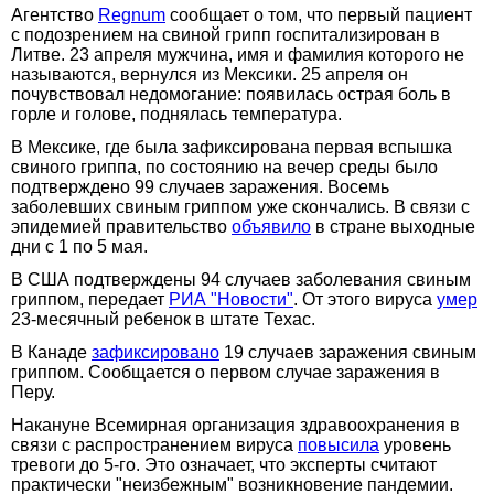
Агентство
Regnum
сообщает о том, что первый пациент
с подозрением на свиной грипп госпитализирован в
Литве. 23 апреля мужчина, имя и фамилия которого не
называются, вернулся из Мексики. 25 апреля он
почувствовал недомогание: появилась острая боль в
горле и голове, поднялась температура.
В Мексике, где была зафиксирована первая вспышка
свиного гриппа, по состоянию на вечер среды было
подтверждено 99 случаев заражения. Восемь
заболевших свиным гриппом уже скончались. В связи с
эпидемией правительство
объявило
в стране выходные
дни с 1 по 5 мая.
В США подтверждены 94 случаев заболевания свиным
гриппом, передает
РИА "Новости"
. От этого вируса
умер
23-месячный ребенок в штате Техас.
В Канаде
зафиксировано
19 случаев заражения свиным
гриппом. Сообщается о первом случае заражения в
Перу.
Накануне Всемирная организация здравоохранения в
связи с распространением вируса
повысила
уровень
тревоги до 5-го. Это означает, что эксперты считают
практически "неизбежным" возникновение пандемии.