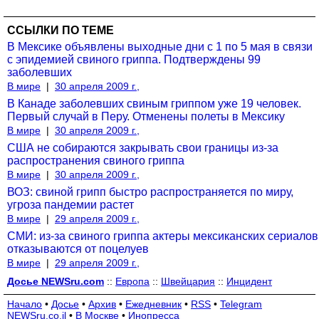
ССЫЛКИ ПО ТЕМЕ
В Мексике объявлены выходные дни с 1 по 5 мая в связи
с эпидемией свиного гриппа. Подтверждены 99
заболевших
В мире
|
30 апреля 2009 г.,
В Канаде заболевших свиным гриппом уже 19 человек.
Первый случай в Перу. Отменены полеты в Мексику
В мире
|
30 апреля 2009 г.,
США не собираются закрывать свои границы из-за
распространения свиного гриппа
В мире
|
30 апреля 2009 г.,
ВОЗ: свиной грипп быстро распространяется по миру,
угроза пандемии растет
В мире
|
29 апреля 2009 г.,
СМИ: из-за свиного гриппа актеры мексиканских сериалов
отказываются от поцелуев
В мире
|
29 апреля 2009 г.,
Досье NEWSru.com
::
Европа
::
Швейцария
::
Инцидент
Начало
•
Досье
•
Архив
•
Ежедневник
•
RSS
•
Telegram
NEWSru.co.il
•
В Москве
•
Инопресса