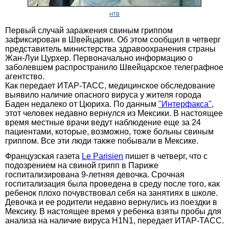
НТВ
Первый случай заражения свиным гриппом
зафиксирован в Швейцарии. Об этом сообщил в четверг
представитель министерства здравоохранения страны
Жан-Луи Цурхер. Первоначально информацию о
заболевшем распространило Швейцарское телеграфное
агентство.
Как передает ИТАР-ТАСС, медицинское обследование
выявило наличие опасного вируса у жителя города
Баден недалеко от Цюриха. По данным
"Интерфакса"
,
этот человек недавно вернулся из Мексики. В настоящее
время местные врачи ведут наблюдение еще за 24
пациентами, которые, возможно, тоже больны свиным
гриппом. Все эти люди также побывали в Мексике.
Французская газета
Le Parisien
пишет в четверг, что с
подозрением на свиной грипп в Париже
госпитализирована 9-летняя девочка. Срочная
госпитализация была проведена в среду после того, как
ребенок плохо почувствовал себя на занятиях в школе.
Девочка и ее родители недавно вернулись из поездки в
Мексику. В настоящее время у ребенка взяты пробы для
анализа на наличие вируса H1N1, передает ИТАР-ТАСС.