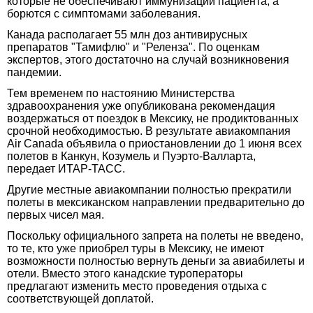
которые не обеспечивают иммунизации пациента, а
борются с симптомами заболевания.
Канада располагает 55 млн доз антивирусных
препаратов "Тамифлю" и "Реленза". По оценкам
экспертов, этого достаточно на случай возникновения
пандемии.
Тем временем по настоянию Министерства
здравоохранения уже опубликована рекомендация
воздержаться от поездок в Мексику, не продиктованных
срочной необходимостью. В результате авиакомпания
Air Canada объявила о приостановлении до 1 июня всех
полетов в Канкун, Козумель и Пуэрто-Валларта,
передает ИТАР-ТАСС.
Другие местные авиакомпании полностью прекратили
полеты в мексиканском направлении предварительно до
первых чисел мая.
Поскольку официального запрета на полеты не введено,
то те, кто уже приобрел туры в Мексику, не имеют
возможности полностью вернуть деньги за авиабилеты и
отели. Вместо этого канадские туроператоры
предлагают изменить место проведения отдыха с
соответствующей доплатой.