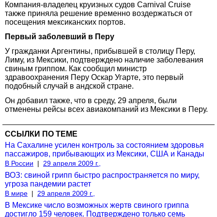
Компания-владелец круизных судов Carnival Cruise
также приняла решение временно воздержаться от
посещения мексиканских портов.
Первый заболевший в Перу
У гражданки Аргентины, прибывшей в столицу Перу,
Лиму, из Мексики, подтверждено наличие заболевания
свиным гриппом. Как сообщил министр
здравоохранения Перу Оскар Угарте, это первый
подобный случай в андской стране.
Он добавил также, что в среду, 29 апреля, были
отменены рейсы всех авиакомпаний из Мексики в Перу.
ССЫЛКИ ПО ТЕМЕ
На Сахалине усилен контроль за состоянием здоровья
пассажиров, прибывающих из Мексики, США и Канады
В России
|
29 апреля 2009 г.,
ВОЗ: свиной грипп быстро распространяется по миру,
угроза пандемии растет
В мире
|
29 апреля 2009 г.,
В Мексике число возможных жертв свиного гриппа
достигло 159 человек. Подтверждено только семь