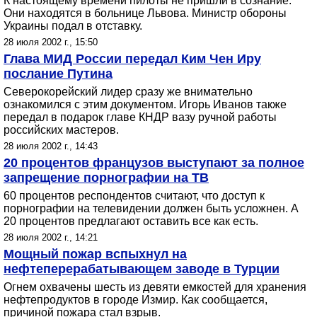
К настоящему времени пилоты не пришли в сознание.
Они находятся в больнице Львова. Министр обороны
Украины подал в отставку.
28 июля 2002 г., 15:50
Глава МИД России передал Ким Чен Иру
послание Путина
Северокорейский лидер сразу же внимательно
ознакомился с этим документом. Игорь Иванов также
передал в подарок главе КНДР вазу ручной работы
российских мастеров.
28 июля 2002 г., 14:43
20 процентов французов выступают за полное
запрещение порнографии на ТВ
60 процентов респондентов считают, что доступ к
порнографии на телевидении должен быть усложнен. А
20 процентов предлагают оставить все как есть.
28 июля 2002 г., 14:21
Мощный пожар вспыхнул на
нефтеперерабатывающем заводе в Турции
Огнем охвачены шесть из девяти емкостей для хранения
нефтепродуктов в городе Измир. Как сообщается,
причиной пожара стал взрыв.