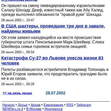
Он пришел на смену ликвидированному израильтянами
Салаху Шехаду. Деиф, известный также как Абу Халед,
прежде выполнял обязанности "правой руки" Шехада.
28 июля 2002 г., 10:47
В США шахтеры, проведшие три дня в завале,
найдены живыми
Об этом заявил находящийся на месте происшествия
губернатор штата Пенсильвания Марк Швейкер. Слова
Швейкера семьи горняков встретили овацией.
28 июля 2002 г., 09:54
Катастрофа Су-27 во Львове унесла жизни 83
человек
Пилоты разбившегося истребителя Владимир Топонарь и
Юрий Егоров заявили, что предотвратить трагедию было
не в их силах.
28 июля 2002 г., 09:29
<< на день назад
28.07.2002
Начало
•
Досье
•
Архив
•
Ежедневник
•
RSS
•
Telegram
NEWSru.co.il
•
В Москве
•
Инопресса