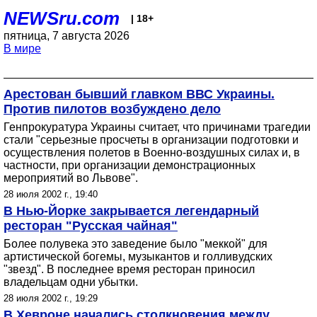
NEWSru.com
| 18+
пятница, 7 августа 2026
В мире
Арестован бывший главком ВВС Украины.
Против пилотов возбуждено дело
Генпрокуратура Украины считает, что причинами трагедии
стали "серьезные просчеты в организации подготовки и
осуществления полетов в Военно-воздушных силах и, в
частности, при организации демонстрационных
мероприятий во Львове".
28 июля 2002 г., 19:40
В Нью-Йорке закрывается легендарный
ресторан "Русская чайная"
Более полувека это заведение было "меккой" для
артистической богемы, музыкантов и голливудских
"звезд". В последнее время ресторан приносил
владельцам одни убытки.
28 июля 2002 г., 19:29
В Хевроне начались столкновения между