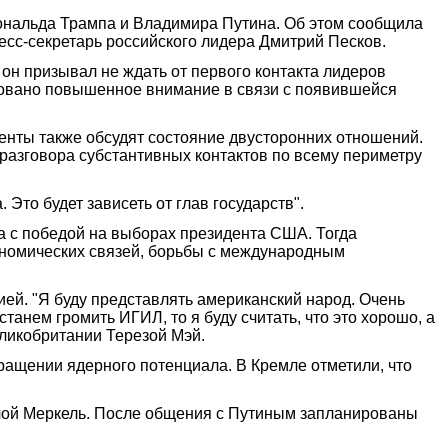
нальда Трампа и Владимира Путина. Об этом сообщила
есс-секретарь российского лидера Дмитрий Песков.
он призывал не ждать от первого контакта лидеров
ковано повышенное внимание в связи с появившейся
денты также обсудят состояние двусторонних отношений.
разговора субстантивных контактов по всему периметру
 Это будет зависеть от глав государств".
а с победой на выборах президента США. Тогда
ономических связей, борьбы с международным
ей. "Я буду представлять американский народ. Очень
анем громить ИГИЛ, то я буду считать, что это хорошо, а
ликобритании Терезой Мэй.
ращении ядерного потенциала. В Кремле отметили, что
елой Меркель. После общения с Путиным запланированы