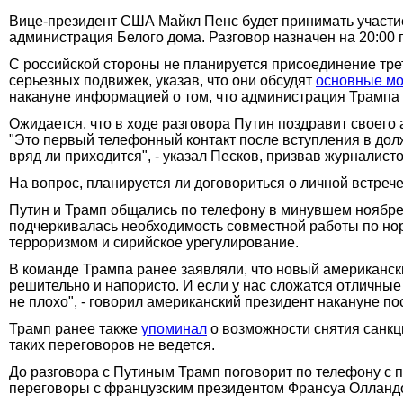
Вице-президент США Майкл Пенс будет принимать участи
администрация Белого дома. Разговор назначен на 20:00 
С российской стороны не планируется присоединение трет
серьезных подвижек, указав, что они обсудят
основные м
накануне информацией о том, что администрация Трампа
Ожидается, что в ходе разговора Путин поздравит своего
"Это первый телефонный контакт после вступления в дол
вряд ли приходится", - указал Песков, призвав журналист
На вопрос, планируется ли договориться о личной встрече,
Путин и Трамп общались по телефону в минувшем ноябре,
подчеркивалась необходимость совместной работы по но
терроризмом и сирийское урегулирование.
В команде Трампа ранее заявляли, что новый американск
решительно и напористо. И если у нас сложатся отличные 
не плохо", - говорил американский президент накануне п
Трамп ранее также
упоминал
о возможности снятия санкц
таких переговоров не ведется.
До разговора с Путиным Трамп поговорит по телефону с
переговоры с французским президентом Франсуа Олланд