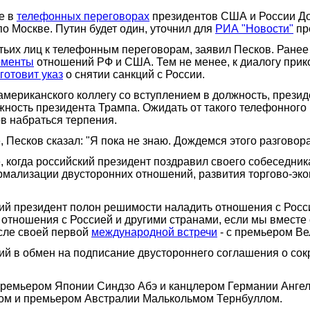
е в
телефонных переговорах
президентов США и России До
по Москве. Путин будет один, уточнил для
РИА "Новости"
пр
ьих лиц к телефонным переговорам, заявил Песков. Ранее 
оменты
отношений РФ и США. Тем не менее, к диалогу при
готовит указ
о снятии санкций с России.
 американского коллегу со вступлением в должность, прези
жность президента Трампа. Ожидать от такого телефонного 
ов набраться терпения.
 Песков сказал: "Я пока не знаю. Дождемся этого разговора.
 когда российский президент поздравил своего собеседник
рмализации двусторонних отношений, развития торгово-эк
ий президент полон решимости наладить отношения с Росси
отношения с Россией и другими странами, если мы вместе ст
осле своей первой
международной встречи
- с премьером Ве
ий в обмен на подписание двустороннего соглашения о сок
 премьером Японии Синдзо Абэ и канцлером Германии Анг
ом и премьером Австралии Малькольмом Тернбуллом.