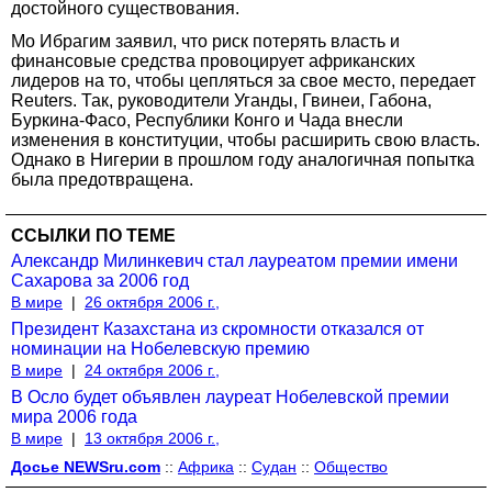
достойного существования.
Мо Ибрагим заявил, что риск потерять власть и
финансовые средства провоцирует африканских
лидеров на то, чтобы цепляться за свое место, передает
Reuters. Так, руководители Уганды, Гвинеи, Габона,
Буркина-Фасо, Республики Конго и Чада внесли
изменения в конституции, чтобы расширить свою власть.
Однако в Нигерии в прошлом году аналогичная попытка
была предотвращена.
ССЫЛКИ ПО ТЕМЕ
Александр Милинкевич стал лауреатом премии имени
Сахарова за 2006 год
В мире
|
26 октября 2006 г.,
Президент Казахстана из скромности отказался от
номинации на Нобелевскую премию
В мире
|
24 октября 2006 г.,
В Осло будет объявлен лауреат Нобелевской премии
мира 2006 года
В мире
|
13 октября 2006 г.,
Досье NEWSru.com
::
Африка
::
Судан
::
Общество