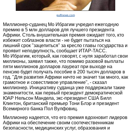
gulfnews.com
Миллионер-суданец Мо Ибрагим учредил ежегодную
премию в 5 млн долларов для лучшего президента
Африки. Столь внушительная премия ожидает того, кто
избежит соблазнов власти - не будет пытаться на
лишний срок "зацепиться" за кресло главы государства и
проявит неподкупность, сообщает ИТАР-ТАСС.
Мо Ибрагим, который, как говорят, с нуля заработал свои
миллионы, заявил также, что помимо разовой выплаты
пяти миллионов долларов лауреат при выходе на
пенсию будет получать пособие в 200 тысяч долларов в
год. "Для развития Африки ничто не значит так много, как
грамотное и совестливое управление", - сказал
миллионер. Инициативу суданца уже поддержали такие
знаменитости, как первый президент демократической
ЮАР Нельсон Мандела, экс-президент США Билл
Клинтон, британский премьер Тони Блэр и президент
Всемирного банка Пол Вулфовиц.
Миллионер надеется, что его премия вдохновит лидеров
Африки на обеспечение своим соотечественникам
безопасности, медицинских услуг, образования и