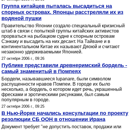
Группа китайцев пыталась высадиться на
спорных островах. Японцы расстреляли их из
водяной пушки
Правительство Японии создало специальный кризисный
штаб в связи с попыткой группы китайских активистов
прорваться на рыбацком судне к спорным островам
Сэнкаку и высадить на них десант. На Тайване и в
континентальном Китае их называют Дяоюй и считают
незаконно удерживаемыми Японией.
27 октября 2006 г., 09:26
Публике представили древнеримский бордель -
самый знаменитый в Помпеях
Бордели, называвшиеся lupanare, были символом
распущенности нравов Помпеи. В городе их было
несколько, а бордель, о котором идет речь, украшенный
фресками и эротическими рисунками, был самым
популярным в городе.
27 октября 2006 г., 09:25
В Нью-Йорке начались консультации по проекту
резолюции СБ ООН в отношении Ирана
Документ требует "не допустить поставок, продажи или