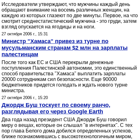
Исследователи утверждают, что мужчины каждый день
обращают внимание на восемь различных женщин, на
каждую из которых глазеют по две минуты. Первое, на что
смотрит среднестатистический мужчина - это груди, затем
взгляд опускается на ягодицы и на ноги.
27 октября 2006 г., 15:31
Министр "Хамаса" привез из турне по
мусульманским странам $2 млн на зарплаты
палестинцам
После того как ЕС и США перекрыли денежные
поступления Палестинской автономии, это единственный
способ правительства "Хамаса" выплатить зарплаты
20000 сотрудникам сил безопасности. Еще 90000
бюджетников придется голодать и ждать нового турне
министра.
27 октября 2006 г., 15:20
Джордж Буш тоскует по своему ранчо,
разглядывая его через Google Earth
Два года назад президент США Джордж Буш говорил
миру о вещах, которые он слышал "в интернетах". С тех
пор глава Белого дома добился определенных успехов,
ближе познакомившись с высокотехнологичным миром,