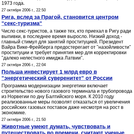
1973 года.
27 октября 2006 г., 22:50
Рига, вслед за Прагой, становится центром
"секс-туризма"
Число секс-туристов, а также тех, кто приехал в Ригу ради
выпивки, в последнее время выросло. Низкий доход -
главный стимул для занятий проституцией. Президент
Вайра Вике-Фрейберга предостерегает от "назойливости"
проституции и требует принятия мер для корректировки
"далеко нелестного имиджа Латвии".
27 октября 2006 г., 22:04
Польша инвестирует 1 млрд евро в
"энергетический суверенитет" от России
Программа модернизации энергетики включает
строительство нового газового терминала и трубопровода
из Норвегии по дну Балтийского моря. К 2010 году
реализованные меры позволят отказаться от увеличения
российских газовых поставок даже несмотря на рост в
экономике.
27 октября 2006 г., 21:50
Животные умеют думать, чувствовать и
путешествовать во времени, считают ученые