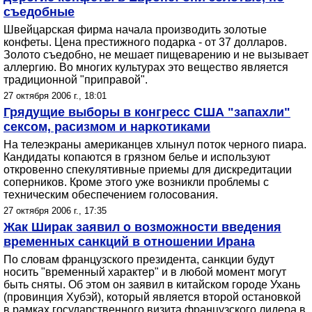
съедобные
Швейцарская фирма начала производить золотые
конфеты. Цена престижного подарка - от 37 долларов.
Золото съедобно, не мешает пищеварению и не вызывает
аллергию. Во многих культурах это вещество является
традиционной "приправой".
27 октября 2006 г., 18:01
Грядущие выборы в конгресс США "запахли"
сексом, расизмом и наркотиками
На телеэкраны американцев хлынул поток черного пиара.
Кандидаты копаются в грязном белье и используют
откровенно спекулятивные приемы для дискредитации
соперников. Кроме этого уже возникли проблемы с
техническим обеспечением голосования.
27 октября 2006 г., 17:35
Жак Ширак заявил о возможности введения
временных санкций в отношении Ирана
По словам французского президента, санкции будут
носить "временный характер" и в любой момент могут
быть сняты. Об этом он заявил в китайском городе Ухань
(провинция Хубэй), который является второй остановкой
в рамках государственного визита французского лидера в