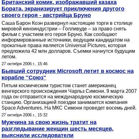
Британский комик, изображавший казаха
Бората, экранизирует приключения другого
своего героя - австрийца Бруно
Саша Барон Коэн развернул настоящие торги в столице
мировой киноиндустрии – Голливуде – за право снять
фильм с участием его героя Бруно. Как сообщают
информированные источники, ведущим кандидатом на
прокатные права является Universal Pictures, которая
предложила 42 млн долларов. Съемки начнутся будущим
летом.
27 октября 2006 г., 15:46
Бывший сотрудник Microsoft летит в космос на
корабле "Союз"
Пятым космическим туристом станет американец
венгерского происхождения Чарльз Симони. 9 марта 2007
года он отправится на международную космическую
станцию. Организацией поездки занимается компания
Space Adventures. На МКС Симони проведет восемь дней.
27 октября 2006 г., 15:32
Мужчина за свою жизнь тратит на
разглядывание женщин шесть месяцев,
выяснили исследователи