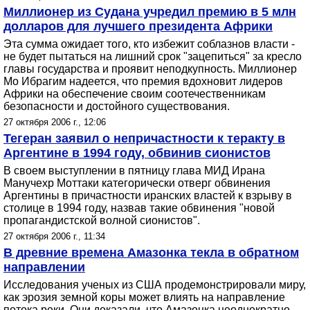
Миллионер из Судана учредил премию в 5 млн
долларов для лучшего президента Африки
Эта сумма ожидает того, кто избежит соблазнов власти -
не будет пытаться на лишний срок "зацепиться" за кресло
главы государства и проявит неподкупность. Миллионер
Мо Ибрагим надеется, что премия вдохновит лидеров
Африки на обеспечение своим соотечественникам
безопасности и достойного существования.
27 октября 2006 г., 12:06
Тегеран заявил о непричастности к теракту в
Аргентине в 1994 году, обвинив сионистов
В своем выступлении в пятницу глава МИД Ирана
Манучехр Моттаки категорически отверг обвинения
Аргентины в причастности иранских властей к взрыву в
столице в 1994 году, назвав такие обвинения "новой
пропагандистской волной сионистов".
27 октября 2006 г., 11:34
В древние времена Амазонка текла в обратном
направлении
Исследования ученых из США продемонстрировали миру,
как эрозия земной коры может влиять на направление
потока реки. Они доказали, что Амазонка неоднократно