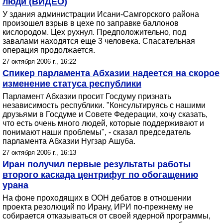
люди (ВИДЕО)
У здания администрации Исани-Самгорского района
произошел взрыв в цехе по заправке баллонов
кислородом. Цех рухнул. Предположительно, под
завалами находятся еще 3 человека. Спасательная
операция продолжается.
27 октября 2006 г., 16:22
Спикер парламента Абхазии надеется на скорое
изменение статуса республики
Парламент Абхазии просит Госдуму признать
независимость республики. "Консультируясь с нашими
друзьями в Госдуме и Совете Федерации, хочу сказать,
что есть очень много людей, которые поддерживают и
понимают наши проблемы", - сказал председатель
парламента Абхазии Нугзар Ашуба.
27 октября 2006 г., 16:13
Иран получил первые результаты работы
второго каскада центрифуг по обогащению
урана
На фоне проходящих в ООН дебатов в отношении
проекта резолюций по Ирану, ИРИ по-прежнему не
собирается отказываться от своей ядерной программы,