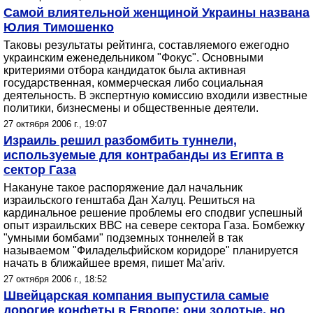
Самой влиятельной женщиной Украины названа
Юлия Тимошенко
Таковы результаты рейтинга, составляемого ежегодно
украинским еженедельником "Фокус". Основными
критериями отбора кандидаток была активная
государственная, коммерческая либо социальная
деятельность. В экспертную комиссию входили известные
политики, бизнесмены и общественные деятели.
27 октября 2006 г., 19:07
Израиль решил разбомбить туннели,
используемые для контрабанды из Египта в
сектор Газа
Накануне такое распоряжение дал начальник
израильского генштаба Дан Халуц. Решиться на
кардинальное решение проблемы его сподвиг успешный
опыт израильских ВВС на севере сектора Газа. Бомбежку
"умными бомбами" подземных тоннелей в так
называемом "Филадельфийском коридоре" планируется
начать в ближайшее время, пишет Ma’ariv.
27 октября 2006 г., 18:52
Швейцарская компания выпустила самые
дорогие конфеты в Европе: они золотые, но