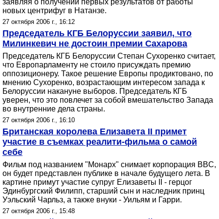
заявляя о получении первых результатов от работы
новых центрифуг в Натанзе.
27 октября 2006 г., 16:12
Председатель КГБ Белоруссии заявил, что
Милинкевич не достоин премии Сахарова
Председатель КГБ Белоруссии Степан Сухоренко считает,
что Европарламенту не стоило присуждать премию
оппозиционеру. Такое решение Европы продиктовано, по
мнению Сухоренко, возрастающим интересом запада к
Белоруссии накануне выборов. Председатель КГБ
уверен, что это повлечет за собой вмешательство Запада
во внутренние дела страны.
27 октября 2006 г., 16:10
Британская королева Елизавета II примет
участие в съемках реалити-фильма о самой
себе
Фильм под названием "Монарх" снимает корпорация BBC,
он будет представлен публике в начале будущего лета. В
картине примут участие супруг Елизаветы II - герцог
Эдинбургский Филипп, старший сын и наследник принц
Уэльский Чарльз, а также внуки - Уильям и Гарри.
27 октября 2006 г., 15:48