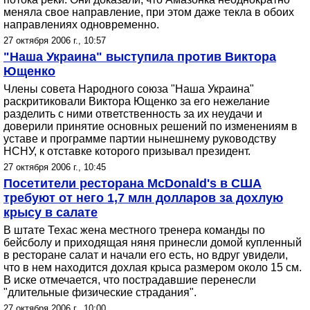
меняла свое направление, при этом даже текла в обоих
направлениях одновременно.
27 октября 2006 г., 10:57
"Наша Украина" выступила против Виктора
Ющенко
Члены совета Народного союза "Наша Украина"
раскритиковали Виктора Ющенко за его нежелание
разделить с ними ответственность за их неудачи и
доверили принятие основных решений по изменениям в
уставе и программе партии нынешнему руководству
НСНУ, к отставке которого призывал президент.
27 октября 2006 г., 10:45
Посетители ресторана McDonald's в США
требуют от него 1,7 млн долларов за дохлую
крысу в салате
В штате Техас жена местного тренера команды по
бейсболу и приходящая няня принесли домой купленный
в ресторане салат и начали его есть, но вдруг увидели,
что в нем находится дохлая крыса размером около 15 см.
В иске отмечается, что пострадавшие перенесли
"длительные физические страдания".
27 октября 2006 г., 10:00