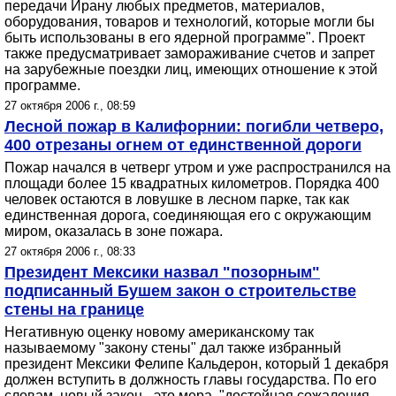
передачи Ирану любых предметов, материалов,
оборудования, товаров и технологий, которые могли бы
быть использованы в его ядерной программе". Проект
также предусматривает замораживание счетов и запрет
на зарубежные поездки лиц, имеющих отношение к этой
программе.
27 октября 2006 г., 08:59
Лесной пожар в Калифорнии: погибли четверо,
400 отрезаны огнем от единственной дороги
Пожар начался в четверг утром и уже распространился на
площади более 15 квадратных километров. Порядка 400
человек остаются в ловушке в лесном парке, так как
единственная дорога, соединяющая его с окружающим
миром, оказалась в зоне пожара.
27 октября 2006 г., 08:33
Президент Мексики назвал "позорным"
подписанный Бушем закон о строительстве
стены на границе
Негативную оценку новому американскому так
называемому "закону стены" дал также избранный
президент Мексики Фелипе Кальдерон, который 1 декабря
должен вступить в должность главы государства. По его
словам, новый закон - это мера, "достойная сожаления,