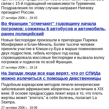
связи с 15-й годовщиной независимости Туркмении.
Поздравления по этому случаю направил Ниязову
президент России.
27 октября 2006 г., 19:43
Во Франции "отмечают" годовщину начала
погромов: сожжены 6 автобусов и автомобиль,
ранен полицейский
Новые беспорядки произошли в пригородах Парижа
Монфермее и Блан-Мениль. Более тысячи человек
приняли участие в Клиши-су-Буа в марше поминовения
двух подростков, гибель которых год назад
спровоцировала массовые беспорядки и вызвала волну
погромов и поджогов по всей Франции.
27 октября 2006 г., 19:14
На Западе люди все еще верят, что от СПИДа
можно излечиться с помощью девственницы
Подобным варварским методом лечили венерические
заболевания африканские аборигены и англичане в ХIХ
веке. В основе предрассудка лежит вера в то, что плоть
жертвы может "впитать" в себя болезнь, полагает La
Stampa.
27 октября 2006 г., 19:09