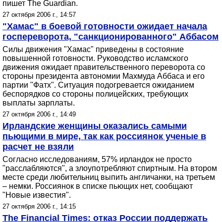
пишет The Guardian.
27 октября 2006 г., 14:57
"Хамас" в боевой готовности ожидает начала
госпереворота, "санкционированного" Аббасом
Силы движения "Хамас" приведены в состояние
повышенной готовности. Руководство исламского
движения ожидает правительственного переворота со
стороны президента автономии Махмуда Аббаса и его
партии "Фатх". Ситуация подогревается ожиданием
беспорядков со стороны полицейских, требующих
выплаты зарплаты.
27 октября 2006 г., 14:49
Ирландские женщины оказались самыми
пьющими в мире, так как россиянок ученые в
расчет не взяли
Согласно исследованиям, 57% ирландок не просто
"расслабляются", а злоупотребляют спиртным. На втором
месте среди любительниц выпить англичанки, на третьем
– немки. Россиянок в списке пьющих нет, сообщают
"Новые известия".
27 октября 2006 г., 14:15
The Financial Times: отказ России поддержать