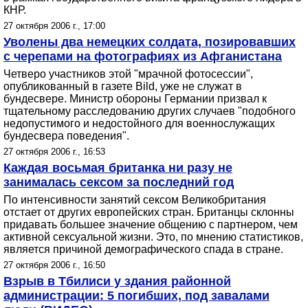
КНР.
27 октября 2006 г., 17:00
Уволены два немецких солдата, позировавших
с черепами на фотографиях из Афганистана
Четверо участников этой "мрачной фотосессии",
опубликованный в газете Bild, уже не служат в
бундесвере. Министр обороны Германии призвал к
тщательному расследованию других случаев "подобного
недопустимого и недостойного для военнослужащих
бундесвера поведения".
27 октября 2006 г., 16:53
Каждая восьмая британка ни разу не
занималась сексом за последний год
По интенсивности занятий сексом Великобритания
отстает от других европейских стран. Британцы склонны
придавать большее значение общению с партнером, чем
активной сексуальной жизни. Это, по мнению статистиков,
является причиной демографического спада в стране.
27 октября 2006 г., 16:50
Взрыв в Тбилиси у здания районной
администрации: 5 погибших, под завалами