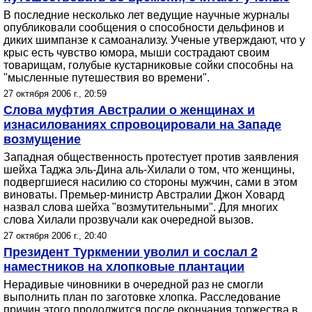
В последние несколько лет ведущие научные журналы
опубликовали сообщения о способности дельфинов и
диких шимпанзе к самоанализу. Ученые утверждают, что у
крыс есть чувство юмора, мыши сострадают своим
товарищам, голубые кустарниковые сойки способны на
"мысленные путешествия во времени".
27 октября 2006 г., 20:59
Слова муфтия Австралии о женщинах и
изнасилованиях спровоцировали на Западе
возмущение
Западная общественность протестует против заявления
шейха Таджа эль-Дина аль-Хилали о том, что женщины,
подвергшиеся насилию со стороны мужчин, сами в этом
виноваты. Премьер-министр Австралии Джон Ховард
назвал слова шейха "возмутительными". Для многих
слова Хилали прозвучали как очередной вызов.
27 октября 2006 г., 20:40
Президент Туркмении уволил и сослал 2
наместников на хлопковые плантации
Нерадивые чиновники в очередной раз не смогли
выполнить план по заготовке хлопка. Расследование
причин этого продолжится после окончания торжества в