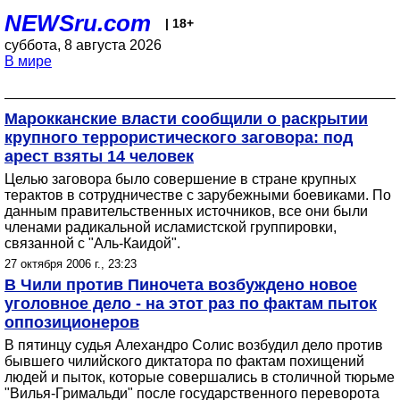
NEWSru.com
| 18+
суббота, 8 августа 2026
В мире
Марокканские власти сообщили о раскрытии
крупного террористического заговора: под
арест взяты 14 человек
Целью заговора было совершение в стране крупных
терактов в сотрудничестве с зарубежными боевиками. По
данным правительственных источников, все они были
членами радикальной исламистской группировки,
связанной с "Аль-Каидой".
27 октября 2006 г., 23:23
В Чили против Пиночета возбуждено новое
уголовное дело - на этот раз по фактам пыток
оппозиционеров
В пятинцу судья Алехандро Солис возбудил дело против
бывшего чилийского диктатора по фактам похищений
людей и пыток, которые совершались в столичной тюрьме
"Вилья-Гримальди" после государственного переворота