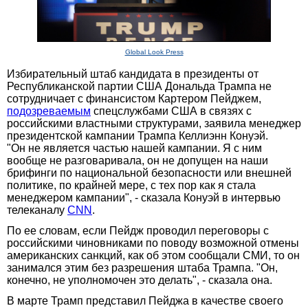
Global Look Press
Избирательный штаб кандидата в президенты от
Республиканской партии США Дональда Трампа не
сотрудничает с финансистом Картером Пейджем,
подозреваемым
спецслужбами США в связях с
российскими властными структурами, заявила менеджер
президентской кампании Трампа Келлиэнн Конуэй.
"Он не является частью нашей кампании. Я с ним
вообще не разговаривала, он не допущен на наши
брифинги по национальной безопасности или внешней
политике, по крайней мере, с тех пор как я стала
менеджером кампании", - сказала Конуэй в интервью
телеканалу
CNN
.
По ее словам, если Пейдж проводил переговоры с
российскими чиновниками по поводу возможной отмены
американских санкций, как об этом сообщали СМИ, то он
занимался этим без разрешения штаба Трампа. "Он,
конечно, не уполномочен это делать", - сказала она.
В марте Трамп представил Пейджа в качестве своего