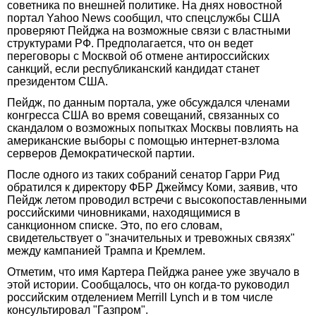
советника по внешней политике. На днях новостной
портал Yahoo News сообщил, что спецслужбы США
проверяют Пейджа на возможные связи с властными
структурами РФ. Предполагается, что он ведет
переговоры с Москвой об отмене антироссийских
санкций, если республиканский кандидат станет
президентом США.
Пейдж, по данным портала, уже обсуждался членами
конгресса США во время совещаний, связанных со
скандалом о возможных попытках Москвы повлиять на
американские выборы с помощью интернет-взлома
серверов Демократической партии.
После одного из таких собраний сенатор Гарри Рид
обратился к директору ФБР Джеймсу Коми, заявив, что
Пейдж летом проводил встречи с высокопоставленными
российскими чиновниками, находящимися в
санкционном списке. Это, по его словам,
свидетельствует о "значительных и тревожных связях"
между кампанией Трампа и Кремлем.
Отметим, что имя Картера Пейджа ранее уже звучало в
этой истории. Сообщалось, что он когда-то руководил
российским отделением Merrill Lynch и в том числе
консультировал "Газпром".