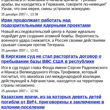
арабы, вы находитесь в Германии, говорите по-немецки!"
Узнав, что они евреи, скины устроили экзекуцию.
25 декабря 2007 г., 13:39
Иран продолжает работать над
подозрительными ядерными проектами
Новый исследовательский центр в Араке идеально
подойдет для создания атомной бомбы. Вероятность
военного удара снижается, а Россия своими действиями
срывает санкции против Тегерана.
25 декабря 2007 г., 13:01
В Киргизии суд не стал расторгать договор о
пребывании базы ВВС США в республике
Иск в суд подал глава Фонда имени Сергия Радонежского
и Манаса Великодушного Игорь Трофимов, который
посчитал, что авиабаза сил международной коалиции,
действующей в Афганистане, находится на территории
страны незаконно.
25 декабря 2007 г., 12:56
Казахские врачи, из-за которых девять детей
погибли от ВИЧ, приговорены к заключению в
колонии-поселении