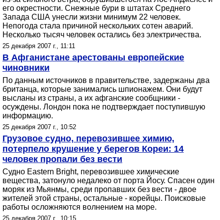
его окрестности. Cнежные бури в штатах Среднего
Запада США унесли жизни минимум 22 человек.
Непогода стала причиной нескольких сотен аварий.
Несколько тысяч человек остались без электричества.
25 декабря 2007 г., 11:11
В Афганистане арестованы европейские
чиновники
По данным источников в правительстве, задержаны два
британца, которые занимались шпионажем. Они будут
высланы из страны, а их афганские сообщники -
осуждены. Лондон пока не подтверждает поступившую
информацию.
25 декабря 2007 г., 10:52
Грузовое судно, перевозившее химию,
потерпело крушение у берегов Кореи: 14
человек пропали без вести
Судно Eastern Bright, перевозившее химические
вещества, затонуло недалеко от порта Йосу. Спасен один
моряк из Мьянмы, среди пропавших без вести - двое
жителей этой страны, остальные - корейцы. Поисковые
работы осложняются волнением на море.
25 декабря 2007 г., 10:15