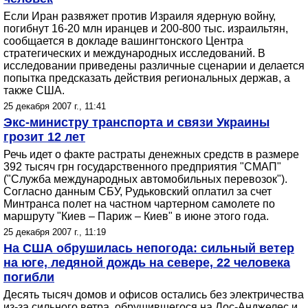
Если Иран развяжет против Израиля ядерную войну,
погибнут 16-20 млн иранцев и 200-800 тыс. израильтян,
сообщается в докладе вашингтонского Центра
стратегических и международных исследований. В
исследовании приведены различные сценарии и делается
попытка предсказать действия региональных держав, а
также США.
25 декабря 2007 г., 11:41
Экс-министру транспорта и связи Украины
грозит 12 лет
Речь идет о факте растраты денежных средств в размере
392 тысяч грн государственного предприятия "СМАП"
("Служба международных автомобильных перевозок").
Согласно данным СБУ, Рудьковский оплатил за счет
Минтранса полет на частном чартерном самолете по
маршруту "Киев – Париж – Киев" в июне этого года.
25 декабря 2007 г., 11:19
На США обрушилась непогода: сильный ветер
на юге, ледяной дождь на севере, 22 человека
погибли
Десять тысяч домов и офисов остались без электричества
из-за сильного ветра, обрушившегося на Лос-Анджелес и