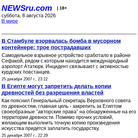
NEWSru.com
| 18+
суббота, 8 августа 2026
В мире
В Стамбуле взорвалась бомба в мусорном
контейнере: трое пострадавших
Самодельное взрывное устройство сработало в районе
Сефакой, рядом с которым находится международный
аэропорт Ататюрк. Инцидент связывают с активностью
курдских повстанцев.
25 декабря 2007 г., 23:22
В Египте могут запретить делать копии
древностей без разрешения властей
Как пояснил Генеральный секретарь Верховного совета
по древностям, главная цель - закрепить за Египтом
своеобразные "авторские права" на обнаруженные на его
территории древности. Помимо прочих условий,
желающим выполнить точную копию произведения
искусства придется заплатить государству.
25 декабря 2007 г., 22:29