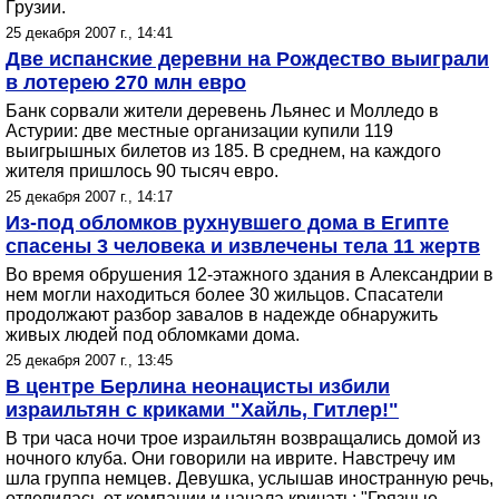
Грузии.
25 декабря 2007 г., 14:41
Две испанские деревни на Рождество выиграли
в лотерею 270 млн евро
Банк сорвали жители деревень Льянес и Молледо в
Астурии: две местные организации купили 119
выигрышных билетов из 185. В среднем, на каждого
жителя пришлось 90 тысяч евро.
25 декабря 2007 г., 14:17
Из-под обломков рухнувшего дома в Египте
спасены 3 человека и извлечены тела 11 жертв
Во время обрушения 12-этажного здания в Александрии в
нем могли находиться более 30 жильцов. Спасатели
продолжают разбор завалов в надежде обнаружить
живых людей под обломками дома.
25 декабря 2007 г., 13:45
В центре Берлина неонацисты избили
израильтян с криками "Хайль, Гитлер!"
В три часа ночи трое израильтян возвращались домой из
ночного клуба. Они говорили на иврите. Навстречу им
шла группа немцев. Девушка, услышав иностранную речь,
отделилась от компании и начала кричать: "Грязные