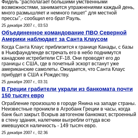
Фидель "располагает большими умственными
возможностями, занимается упражнениями каждый день,
много размышляет и немного пишет" для местной
прессы",- сообщил его брат Рауль.
25 декабря 2007 г., 03:53
Объединенное командование ПВО Северной
Америки наблюдает за Санта Клаусом
Когда Санта Клаус приблизится к границе Канады, с базы
в Ньюфаундленде встречать его в небо поднимутся
канадские истребители CF-18. Они проводят его до
границы с США, где в почетный эскорт встанут уже
американские самолеты. Ожидается, что Санта Клаус
прибудет в США к Рождеству.
25 декабря 2007 г., 03:31
В Греции грабители украли из банкомата почти
150 тысяч евро
Ограбление произошло в городе Янина на западе страны.
Неизвестные проникли в Агробанк Греции в часы, когда
банк был закрыт. Вскрыв автогеном банкомат, встроенный
в стену здания, налетчики выгребли оттуда всю
имевшуюся наличность - 149 тысяч евро.
25 декабря 2007 г., 02:36