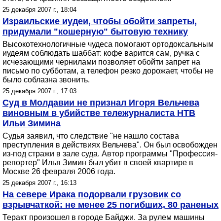
25 декабря 2007 г., 18:04
Израильские иудеи, чтобы обойти запреты,
придумали "кошерную" бытовую технику
Высокотехнологичные чудеса помогают ортодоксальным
иудеям соблюдать шаббат: кофе варится сам, ручка с
исчезающими чернилами позволяет обойти запрет на
письмо по субботам, а телефон резко дорожает, чтобы не
было соблазна звонить.
25 декабря 2007 г., 17:03
Суд в Молдавии не признал Игоря Вельчева
виновным в убийстве тележурналиста НТВ
Ильи Зимина
Судья заявил, что следствие "не нашло состава
преступления в действиях Вельчева". Он был освобожден
из-под стражи в зале суда. Автор программы "Профессия-
репортер" Илья Зимин был убит в своей квартире в
Москве 26 февраля 2006 года.
25 декабря 2007 г., 16:13
На севере Ирака подорвали грузовик со
взрывчаткой: не менее 25 погибших, 80 раненых
Теракт произошел в городе Байджи. За рулем машины