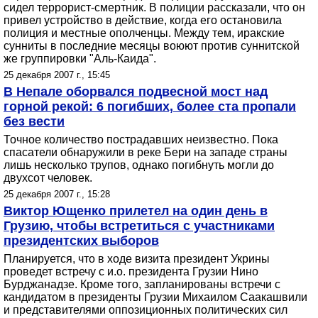
сидел террорист-смертник. В полиции рассказали, что он
привел устройство в действие, когда его остановила
полиция и местные ополченцы. Между тем, иракские
сунниты в последние месяцы воюют против суннитской
же группировки "Аль-Каида".
25 декабря 2007 г., 15:45
В Непале оборвался подвесной мост над
горной рекой: 6 погибших, более ста пропали
без вести
Точное количество пострадавших неизвестно. Пока
спасатели обнаружили в реке Бери на западе страны
лишь несколько трупов, однако погибнуть могли до
двухсот человек.
25 декабря 2007 г., 15:28
Виктор Ющенко прилетел на один день в
Грузию, чтобы встретиться с участниками
президентских выборов
Планируется, что в ходе визита президент Укрины
проведет встречу с и.о. президента Грузии Нино
Бурджанадзе. Кроме того, запланированы встречи с
кандидатом в президенты Грузии Михаилом Саакашвили
и представителями оппозиционных политических сил