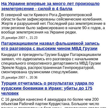
На Украине впервые за много лет произошло
землетрясение - силой в 4 балла
В северной части Кривого Рога Днепропетровской
области были зафиксированы сейсмические колебания.
Жертв и разрушений нет. Последний раз землетрясение в
этом регионе было зафиксировано в начале 90-х годов, а
вообще землетрясения на Украине редки.
25 декабря 2007 г., 21:23
Патаркацишвили назвал фальшивкой запись
его разговора с высоким чином МВД Грузии
Кандидат в президенты Грузии Бадри Патаркацишвили
заявил, что аудиозапись его разговора с начальником
специального оперативного департамента МВД Грузии
Эрекле Кодуа, распространенная Генпрокуратурой,
смонтирована грузинскими спецслужбами.
25 декабря 2007 г., 20:36
Турция отчиталась о результатах удара по
курдским боевикам в Ираке: убиты до 175
человек
С 16 декабря нанесено 4 авиаудара по более чем 200
объектам Рабочей партии Курдистана. Большое число