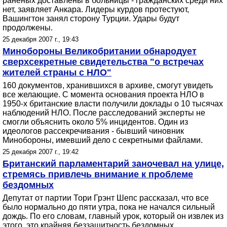
раненых доставлены в больницы - гражданских среди них
нет, заявляет Анкара. Лидеры курдов протестуют,
Вашингтон занял сторону Турции. Удары будут
продолжены.
25 декабря 2007 г., 19:43
Минобороны Великобритании обнародует
сверхсекретные свидетельства "о встречах
жителей страны с НЛО"
160 документов, хранившихся в архиве, смогут увидеть
все желающие. С момента основания проекта НЛО в
1950-х британские власти получили доклады о 10 тысячах
наблюдений НЛО. После расследований эксперты не
смогли объяснить около 5% инцидентов. Один из
идеологов рассекречивания - бывший чиновник
Минобороны, имевший дело с секретными файлами.
25 декабря 2007 г., 19:42
Британский парламентарий заночевал на улице,
стремясь привлечь внимание к проблеме
бездомных
Депутат от партии Тори Грэнт Шепс рассказал, что все
было нормально до пяти утра, пока не начался сильный
дождь. По его словам, главный урок, который он извлек из
этого, это крайняя беззащитность бездомных.