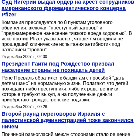
Суд Нигерии выдал ордер на арест сотрудников
американского фармацевтического концерна
Pfizer
Компания преследуется по 8 пунктам уголовного
обвинения, включая "преступный заговор" и
"преднамеренное нанесение тяжкого вреда здоровью". В
иске против Pfizer указывается, что детям вводили не
прошедший клинические испытания антибиотик под
названием "трован".
25 декабря 2007 г., 02:00
Президент Гаити под Рождество призвал
население страны не похищать детей
Рене Преваль обратился к бандитам с просьбой "дать
детям шанс" на нормальную жизнь. Полагают, что детей
похищают либо преступники, либо их родственники,
которые требуют выкуп, а на полученные деньги
приобретают рождественские подарки.
25 декабря 2007 г., 00:26
Второй раунд переговоров Израиля с
палестинской администрацией тоже закончился
ничем
Причиной разногласий между сторонами стало решение