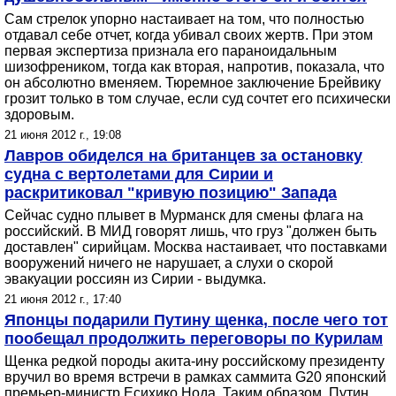
Сам стрелок упорно настаивает на том, что полностью
отдавал себе отчет, когда убивал своих жертв. При этом
первая экспертиза признала его параноидальным
шизофреником, тогда как вторая, напротив, показала, что
он абсолютно вменяем. Тюремное заключение Брейвику
грозит только в том случае, если суд сочтет его психически
здоровым.
21 июня 2012 г., 19:08
Лавров обиделся на британцев за остановку
судна с вертолетами для Сирии и
раскритиковал "кривую позицию" Запада
Сейчас судно плывет в Мурманск для смены флага на
российский. В МИД говорят лишь, что груз "должен быть
доставлен" сирийцам. Москва настаивает, что поставками
вооружений ничего не нарушает, а слухи о скорой
эвакуации россиян из Сирии - выдумка.
21 июня 2012 г., 17:40
Японцы подарили Путину щенка, после чего тот
пообещал продолжить переговоры по Курилам
Щенка редкой породы акита-ину российскому президенту
вручил во время встречи в рамках саммита G20 японский
премьер-министр Есихико Нода. Таким образом, Путин