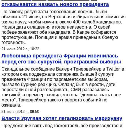
отказывается назвать нового президента
По закону, результаты голосования должны были
объявить 21 июня, но Верховная избирательная комиссия
взяла паузу, чтобы изучить около 400 жалоб кандидатов.
Новая дата оглашения итогов неизвестна. О своей
победе заявляют оба кандидата. В Каире собираются
протестующие. Полиция и армия приведены в боевую
готовность.
21 июня 2012 г., 10:22
Любовница президента Франции извинилась
перед его экс-супругой, проигравшей выборы
Скандальное сообщение Валери Триервейлер в Twitter, в
котором она поддержала соперника бывшей супруги
президента Франции по парламентским выборам,
вызвало бурную реакцию. Олланд был в ярости, дети
перестали с ней разговаривать, СМИ разразились
критикой, а премьер заявил, что она "должна знать свое
место". Триервейлер такого поворота событий не
ожидала.
21 июня 2012 г., 09:50
Власти Уругвая хотят легализовать марихуану
Предложение взять под госконтроль все производство и