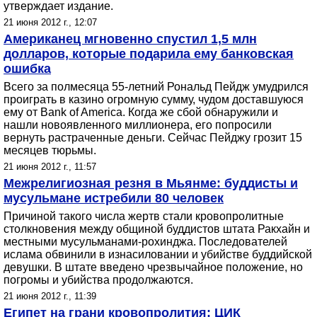
утверждает издание.
21 июня 2012 г., 12:07
Американец мгновенно спустил 1,5 млн
долларов, которые подарила ему банковская
ошибка
Всего за полмесяца 55-летний Рональд Пейдж умудрился
проиграть в казино огромную сумму, чудом доставшуюся
ему от Bank of America. Когда же сбой обнаружили и
нашли новоявленного миллионера, его попросили
вернуть растраченные деньги. Сейчас Пейджу грозит 15
месяцев тюрьмы.
21 июня 2012 г., 11:57
Межрелигиозная резня в Мьянме: буддисты и
мусульмане истребили 80 человек
Причиной такого числа жертв стали кровопролитные
столкновения между общиной буддистов штата Ракхайн и
местными мусульманами-рохинджа. Последователей
ислама обвинили в изнасиловании и убийстве буддийской
девушки. В штате введено чрезвычайное положение, но
погромы и убийства продолжаются.
21 июня 2012 г., 11:39
Египет на грани кровопролития: ЦИК