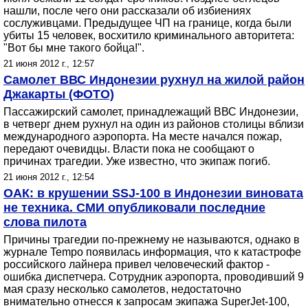
нашли, после чего они рассказали об избиениях
сослуживцами. Предыдущее ЧП на границе, когда были
убиты 15 человек, восхитило криминального авторитета:
"Вот бы мне такого бойца!".
21 июня 2012 г., 12:57
Самолет ВВС Индонезии рухнул на жилой район
Джакарты (ФОТО)
Пассажирский самолет, принадлежащий ВВС Индонезии,
в четверг днем рухнул на один из районов столицы вблизи
международного аэропорта. На месте начался пожар,
передают очевидцы. Власти пока не сообщают о
причинах трагедии. Уже известно, что экипаж погиб.
21 июня 2012 г., 12:54
ОАК: в крушении SSJ-100 в Индонезии виновата
не техника. СМИ опубликовали последние
слова пилота
Причины трагедии по-прежнему не называются, однако в
журнале Tempo появилась информация, что к катастрофе
российского лайнера привел человеческий фактор -
ошибка диспетчера. Сотрудник аэропорта, проводивший 9
мая сразу несколько самолетов, недостаточно
внимательно отнесся к запросам экипажа SuperJet-100,