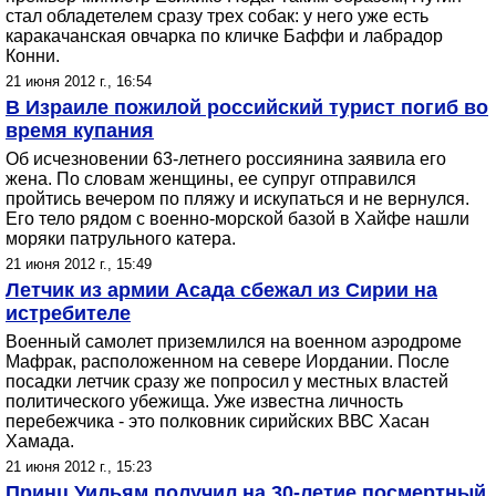
стал обладетелем сразу трех собак: у него уже есть
каракачанская овчарка по кличке Баффи и лабрадор
Конни.
21 июня 2012 г., 16:54
В Израиле пожилой российский турист погиб во
время купания
Об исчезновении 63-летнего россиянина заявила его
жена. По словам женщины, ее супруг отправился
пройтись вечером по пляжу и искупаться и не вернулся.
Его тело рядом с военно-морской базой в Хайфе нашли
моряки патрульного катера.
21 июня 2012 г., 15:49
Летчик из армии Асада сбежал из Сирии на
истребителе
Военный самолет приземлился на военном аэродроме
Мафрак, расположенном на севере Иордании. После
посадки летчик сразу же попросил у местных властей
политического убежища. Уже известна личность
перебежчика - это полковник сирийских ВВС Хасан
Хамада.
21 июня 2012 г., 15:23
Принц Уильям получил на 30-летие посмертный