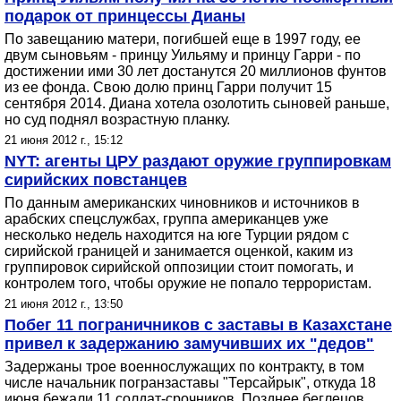
подарок от принцессы Дианы
По завещанию матери, погибшей еще в 1997 году, ее
двум сыновьям - принцу Уильяму и принцу Гарри - по
достижении ими 30 лет достанутся 20 миллионов фунтов
из ее фонда. Свою долю принц Гарри получит 15
сентября 2014. Диана хотела озолотить сыновей раньше,
но суд поднял возрастную планку.
21 июня 2012 г., 15:12
NYT: агенты ЦРУ раздают оружие группировкам
сирийских повстанцев
По данным американских чиновников и источников в
арабских спецслужбах, группа американцев уже
несколько недель находится на юге Турции рядом с
сирийской границей и занимается оценкой, каким из
группировок сирийской оппозиции стоит помогать, и
контролем того, чтобы оружие не попало террористам.
21 июня 2012 г., 13:50
Побег 11 пограничников с заставы в Казахстане
привел к задержанию замучивших их "дедов"
Задержаны трое военнослужащих по контракту, в том
числе начальник погранзаставы "Терсайрык", откуда 18
июня бежали 11 солдат-срочников. Позднее беглецов