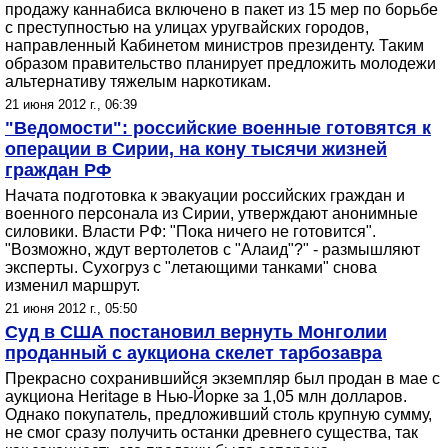
продажу каннабиса включено в пакет из 15 мер по борьбе
с преступностью на улицах уругвайских городов,
направленный Кабинетом министров президенту. Таким
образом правительство планирует предложить молодежи
альтернативу тяжелым наркотикам.
21 июня 2012 г., 06:39
"Ведомости": российские военные готовятся к
операции в Сирии, на кону тысячи жизней
граждан РФ
Начата подготовка к эвакуации российских граждан и
военного персонала из Сирии, утверждают анонимные
силовики. Власти РФ: "Пока ничего не готовится".
"Возможно, ждут вертолетов с "Алаид"?" - размышляют
эксперты. Сухогруз с "летающими танками" снова
изменил маршрут.
21 июня 2012 г., 05:50
Суд в США постановил вернуть Монголии
проданный с аукциона скелет тарбозавра
Прекрасно сохранившийся экземпляр был продан в мае с
аукциона Heritage в Нью-Йорке за 1,05 млн долларов.
Однако покупатель, предложивший столь крупную сумму,
не смог сразу получить останки древнего существа, так