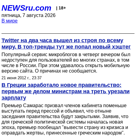
NEWSru.com
| 18+
пятница, 7 августа 2026
В мире
Twitter на два часа вышел из строя по всему
миру. В топ-тренды тут же попал новый хэштег
Популярный сервис микроблогов в четверг вечером был
недоступен для пользователей во многих странах, в том
числе в России. При этом удавалось открыть мобильную
версию сайта. О причинах не сообщается.
21 июня 2012 г., 23:37
В Греции заработало новое правительство:
первым же делом министрам на треть урезали
зарплату
Премьер Самарас призвал членов кабинета поменьше
выступать перед прессой и объявил, что отныне
заседания правительства будут закрытыми. Заявив, что
для греческой политической системы началась новая
эпоха, премьер пообещал "вывести страну из кризиса и
оправдать жертвы, принесенные греческим народом".