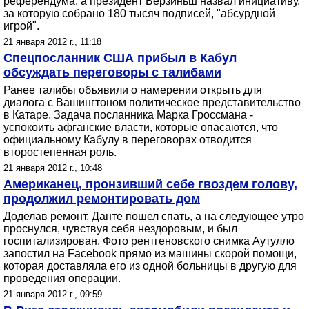
референдума, а президент Берзиньш назвал инициативу,
за которую собрано 180 тысяч подписей, "абсурдной
игрой".
21 января 2012 г., 11:18
Спецпосланник США прибыл в Кабул
обсуждать переговоры с талибами
Ранее талибы объявили о намерении открыть для
диалога с Вашингтоном политическое представительство
в Катаре. Задача посланника Марка Гроссмана -
успокоить афганские власти, которые опасаются, что
официальному Кабулу в переговорах отводится
второстепенная роль.
21 января 2012 г., 10:48
Американец, пронзивший себе гвоздем голову,
продолжил ремонтировать дом
Доделав ремонт, Данте пошел спать, а на следующее утро
проснулся, чувствуя себя нездоровым, и был
госпитализирован. Фото рентгеновского снимка Аутулло
запостил на Facebook прямо из машины скорой помощи,
которая доставляла его из одной больницы в другую для
проведения операции.
21 января 2012 г., 09:59