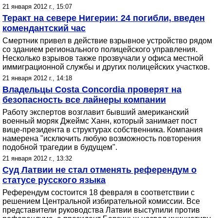
21 января 2012 г., 15:07
Теракт на севере Нигерии: 24 погибли, введен
комендантский час
Смертник привел в действие взрывное устройство рядом
со зданием регионального полицейского управления.
Несколько взрывов также прозвучали у офиса местной
иммиграционной службы и других полицейских участков.
21 января 2012 г., 14:18
Владельцы Costa Concordia проверят на
безопасность все лайнеры компании
Работу экспертов возглавит бывший американский
военный моряк Джеймс Ханн, который занимает пост
вице-президента в структурах собственника. Компания
намерена "исключить любую возможность повторения
подобной трагедии в будущем".
21 января 2012 г., 13:32
Суд Латвии не стал отменять референдум о
статусе русского языка
Референдум состоится 18 февраля в соответствии с
решением Центральной избирательной комиссии. Все
представители руководства Латвии выступили против