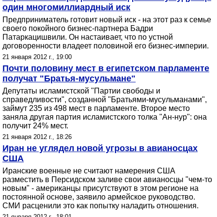
один многомиллиардный иск
Предприниматель готовит новый иск - на этот раз к семье
своего покойного бизнес-партнера Бадри
Патаркацишвили. Он настаивает, что по устной
договоренности владеет половиной его бизнес-империи.
21 января 2012 г., 19:00
Почти половину мест в египетском парламенте
получат "Братья-мусульмане"
Депутаты исламистской "Партии свободы и
справедливости", созданной "Братьями-мусульманами",
займут 235 из 498 мест в парламенте. Второе место
заняла другая партия исламистского толка "Ан-нур": она
получит 24% мест.
21 января 2012 г., 18:26
Иран не углядел новой угрозы в авианосцах
США
Иранские военные не считают намерения США
разместить в Персидском заливе свои авианосцы "чем-то
новым" - американцы присутствуют в этом регионе на
постоянной основе, заявило армейское руководство.
СМИ расценили это как попытку наладить отношения.
21 января 2012 г., 18:01