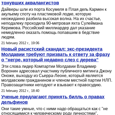
тонувших аквалангистов
Дайверы шли из порта Косумеля в Плая дель Кармен к
акульему споту на пластиковой лодке, которую
неожиданно разбила высокая волна. На их счастье,
неподалеку проходила 90-метровая яхта Сулеймана
Керимова. Российский миллиардер дал указание
немедленно оказать помощь попавшим в бедствие
людям.
21 february 2012 г., 19:06
Новый расистский скандал: экс-президента
Молдавии требуют призвать к ответу за фразу
о "негре, который недавно слез с дерева"
Эти слова лидер Компартии Молдавии Владимир
Воронин адресовал участнику публичного митинга Джону
Оноже, выходцу из Сьерра-Леоне, который является
молдавским гражданином и членом местной партии НЛП.
Правозащитники негодуют и взывают к правосудию.
21 february 2012 г., 18:40
Ученые предлагают принять билль о правах
дельфинов
Они такие умные, что с ними надо обращаться как с "не
относящимися к человеческому роду личностями",