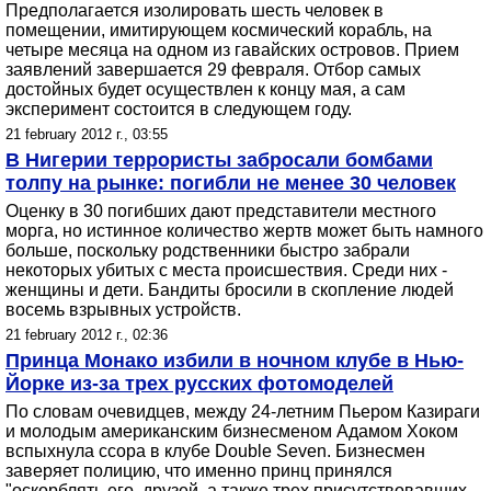
Предполагается изолировать шесть человек в
помещении, имитирующем космический корабль, на
четыре месяца на одном из гавайских островов. Прием
заявлений завершается 29 февраля. Отбор самых
достойных будет осуществлен к концу мая, а сам
эксперимент состоится в следующем году.
21 february 2012 г., 03:55
В Нигерии террористы забросали бомбами
толпу на рынке: погибли не менее 30 человек
Оценку в 30 погибших дают представители местного
морга, но истинное количество жертв может быть намного
больше, поскольку родственники быстро забрали
некоторых убитых с места происшествия. Среди них -
женщины и дети. Бандиты бросили в скопление людей
восемь взрывных устройств.
21 february 2012 г., 02:36
Принца Монако избили в ночном клубе в Нью-
Йорке из-за трех русских фотомоделей
По словам очевидцев, между 24-летним Пьером Казираги
и молодым американским бизнесменом Адамом Хоком
вспыхнула ссора в клубе Double Seven. Бизнесмен
заверяет полицию, что именно принц принялся
"оскорблять его, друзей, а также трех присутствовавших