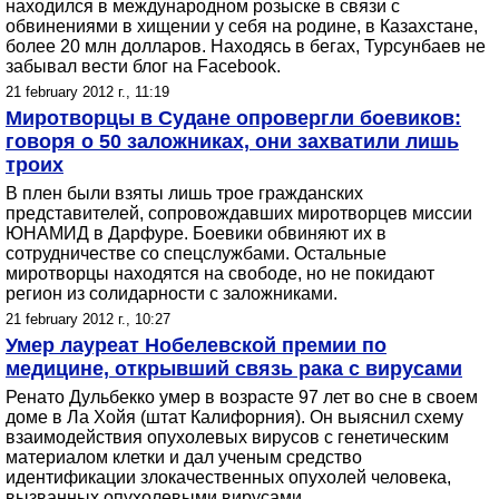
находился в международном розыске в связи с
обвинениями в хищении у себя на родине, в Казахстане,
более 20 млн долларов. Находясь в бегах, Турсунбаев не
забывал вести блог на Facebook.
21 february 2012 г., 11:19
Миротворцы в Судане опровергли боевиков:
говоря о 50 заложниках, они захватили лишь
троих
В плен были взяты лишь трое гражданских
представителей, сопровождавших миротворцев миссии
ЮНАМИД в Дарфуре. Боевики обвиняют их в
сотрудничестве со спецслужбами. Остальные
миротворцы находятся на свободе, но не покидают
регион из солидарности с заложниками.
21 february 2012 г., 10:27
Умер лауреат Нобелевской премии по
медицине, открывший связь рака с вирусами
Ренато Дульбекко умер в возрасте 97 лет во сне в своем
доме в Ла Хойя (штат Калифорния). Он выяснил схему
взаимодействия опухолевых вирусов с генетическим
материалом клетки и дал ученым средство
идентификации злокачественных опухолей человека,
вызванных опухолевыми вирусами.