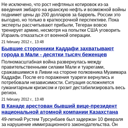
Не исключено, что рост нефтяных котировок из-за
введения эмбарго на иранскую нефть и возможной войны
поднимет цены до 200 долларов за баррель. России это
выгодно, но только в краткосрочной перспективе. Пока
эксперты рассчитывают прибыли, Тегеран вовсю
тренирует армию, несмотря на попытки США уговорить
Израиль отказаться от военной операции.
21 february 2012 г., 13:48
Бывшие сторонники Каддафи захватывают
города в Мали - десятки тысяч беженцев
Полномасштабная война развернулась между
правительственными силами Мали и туарегами,
сражавшимися в Ливии на стороне полковника Муаммара
Каддафи. После его поражения туареги вернулись и
потребовали независимости. Ситуация осложняется
гуманитарным кризисом и грозит дестабилизировать весь
регион.
21 february 2012 г., 13:48
В Канаде арестован бывший вице-президент
национальной атомной компании Казахстана
49-летний Рустем Турсунбаев был задержан 10 февраля
за нарушение иммиграционного законодательства. Он