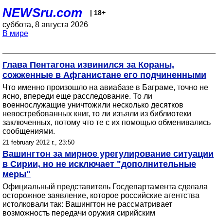
NEWSru.com
| 18+
суббота, 8 августа 2026
В мире
Глава Пентагона извинился за Кораны,
сожженные в Афганистане его подчиненными
Что именно произошло на авиабазе в Баграме, точно не
ясно, впереди еще расследование. То ли
военнослужащие уничтожили несколько десятков
невостребованных книг, то ли изъяли из библиотеки
заключенных, потому что те с их помощью обменивались
сообщениями.
21 february 2012 г., 23:50
Вашингтон за мирное урегулирование ситуации
в Сирии, но не исключает "дополнительные
меры"
Официальный представитель Госдепартамента сделала
осторожное заявление, которое российские агентства
истолковали так: Вашингтон не рассматривает
возможность передачи оружия сирийским