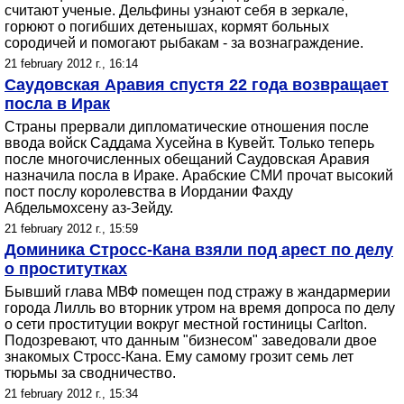
считают ученые. Дельфины узнают себя в зеркале,
горюют о погибших детенышах, кормят больных
сородичей и помогают рыбакам - за вознаграждение.
21 february 2012 г., 16:14
Саудовская Аравия спустя 22 года возвращает
посла в Ирак
Страны прервали дипломатические отношения после
ввода войск Саддама Хусейна в Кувейт. Только теперь
после многочисленных обещаний Саудовская Аравия
назначила посла в Ираке. Арабские СМИ прочат высокий
пост послу королевства в Иордании Фахду
Абдельмохсену аз-Зейду.
21 february 2012 г., 15:59
Доминика Стросс-Кана взяли под арест по делу
о проститутках
Бывший глава МВФ помещен под стражу в жандармерии
города Лилль во вторник утром на время допроса по делу
о сети проституции вокруг местной гостиницы Carlton.
Подозревают, что данным "бизнесом" заведовали двое
знакомых Стросс-Кана. Ему самому грозит семь лет
тюрьмы за сводничество.
21 february 2012 г., 15:34