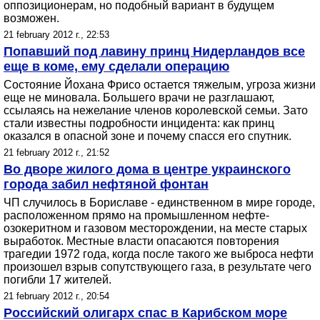
оппозиционерам, но подобный вариант в будущем
возможен.
21 february 2012 г., 22:53
Попавший под лавину принц Нидерландов все
еще в коме, ему сделали операцию
Состояние Йохана Фрисо остается тяжелым, угроза жизни
еще не миновала. Большего врачи не разглашают,
ссылаясь на нежелание членов королевской семьи. Зато
стали известны подробности инцидента: как принц
оказался в опасной зоне и почему спасся его спутник.
21 february 2012 г., 21:52
Во дворе жилого дома в центре украинского
города забил нефтяной фонтан
ЧП случилось в Бориславе - единственном в мире городе,
расположенном прямо на промышленном нефте-
озокеритном и газовом месторождении, на месте старых
выработок. Местные власти опасаются повторения
трагедии 1972 года, когда после такого же выброса нефти
произошел взрыв сопутствующего газа, в результате чего
погибли 17 жителей.
21 february 2012 г., 20:54
Российский олигарх спас в Карибском море