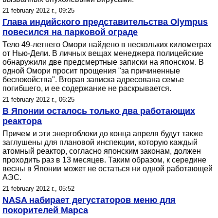
21 february 2012 г., 09:25
Глава индийского представительства Olympus
повесился на парковой ограде
Тело 49-летнего Омори найдено в нескольких километрах
от Нью-Дели. В личных вещах менеджера полицейские
обнаружили две предсмертные записки на японском. В
одной Омори просит прощения "за причиненные
беспокойства". Вторая записка адресована семье
погибшего, и ее содержание не раскрывается.
21 february 2012 г., 06:25
В Японии осталось только два работающих
реактора
Причем и эти энергоблоки до конца апреля будут также
заглушены для плановой инспекции, которую каждый
атомный реактор, согласно японским законам, должен
проходить раз в 13 месяцев. Таким образом, к середине
весны в Японии может не остаться ни одной работающей
АЭС.
21 february 2012 г., 05:52
NASA набирает дегустаторов меню для
покорителей Марса