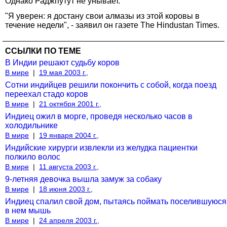
Однако Раджпутут не унывает.
"Я уверен: я достану свои алмазы из этой коровы в
течение недели", - заявил он газете The Hindustan Times.
ССЫЛКИ ПО ТЕМЕ
В Индии решают судьбу коров
В мире
|
19 мая 2003 г.,
Сотни индийцев решили покончить с собой, когда поезд
переехал стадо коров
В мире
|
21 октября 2001 г.,
Индиец ожил в морге, проведя несколько часов в
холодильнике
В мире
|
19 января 2004 г.,
Индийские хирурги извлекли из желудка пациентки
полкило волос
В мире
|
11 августа 2003 г.,
9-летняя девочка вышла замуж за собаку
В мире
|
18 июня 2003 г.,
Индиец спалил свой дом, пытаясь поймать поселившуюся
в нем мышь
В мире
|
24 апреля 2003 г.,