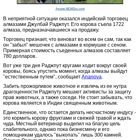
Архив NEWSru.com
В неприятной ситуации оказался индийский торговец
алмазами Джулбай Раджпут. Его корова съела 1722
алмаза, предназначавшиеся на продажу.
Торговец признает, что виноват во всем он сам, так как
он "забыл" мешочек с алмазами в кормушке с сеном.
Примерная стоимость съеденных алмазов составляет
780 долларов.
Вот уже три дня Раджпут кругами ходит вокруг своей
коровы, боясь упустить момент, когда алмазы выйдут
"естественным путем", сообщает
Ananova
.
Забить прожорливое животное и извлечь из ее нутра
драгоценности Раджпуту мешают активисты за защиту
прав животных, а также соседи. Не стоит забывать, что
корова является в Индии священным животным.
Единственное, что остается делать несчастному индусу -
это кормить корову фруктами и свежей травой и ждать
чуда. Местный ветеринар выделил на благую цель
слабительного, однако пока бизнесмену и его
помощникам удалось "выкопать" лишь 300 камней.