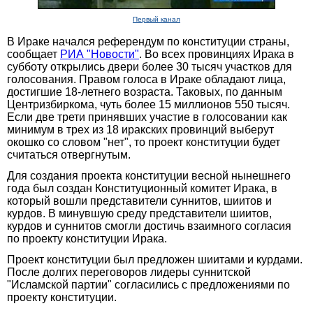
Первый канал
В Ираке начался референдум по конституции страны,
сообщает
РИА "Новости"
. Во всех провинциях Ирака в
субботу открылись двери более 30 тысяч участков для
голосования. Правом голоса в Ираке обладают лица,
достигшие 18-летнего возраста. Таковых, по данным
Центризбиркома, чуть более 15 миллионов 550 тысяч.
Если две трети принявших участие в голосовании как
минимум в трех из 18 иракских провинций выберут
окошко со словом "нет", то проект конституции будет
считаться отвергнутым.
Для создания проекта конституции весной нынешнего
года был создан Конституционный комитет Ирака, в
который вошли представители суннитов, шиитов и
курдов. В минувшую среду представители шиитов,
курдов и суннитов смогли достичь взаимного согласия
по проекту конституции Ирака.
Проект конституции был предложен шиитами и курдами.
После долгих переговоров лидеры суннитской
"Исламской партии" согласились с предложениями по
проекту конституции.