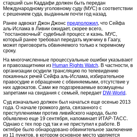
старший сын Каддафи должен быть передан
Международному уголовному суду (МУС) в соответствии
с решением суда, выданным почти год назад.
Ранее адвокат Джон Джонс
предположил
, что Сейфа
аль-Ислама в Ливии ожидает, скорее всего,
"постановочный" судебный процесс и казнь. МУС,
который ранее требовал передать мужчину в Гаагу,
может приговорить обвиняемого только к тюремному
сроку.
На многочисленные процессуальные ошибки указывают
и правозащитники из
Human Rights Watch
. В частности, в
организации осудили трансляцию по телевидению
покаянных речей Сейфа аль-Ислама, избирательное
правосудие и обращение с обвиняемыми, отсутствие у
них адвокатов. Сами же подозреваемые возмущены
запретами на свидания с семьей, передает
DW-World
.
Суд изначально должен был начаться еще осенью 2013
года. О начале громкого дела, связанного с
преступлениями против ливийского народа, было
объявлено еще 19 сентября, напоминает ИТАР-ТАСС.
Однако с тех пор суд так и не приступил к работе. В
октябре было обнародовано обвинительное заключение
из 11 пунктов, в котором основное место уделяется