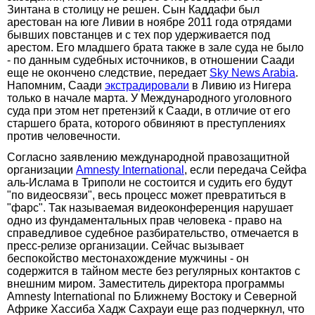
Зинтана в столицу не решен. Сын Каддафи был
арестован на юге Ливии в ноябре 2011 года отрядами
бывших повстанцев и с тех пор удерживается под
арестом. Его младшего брата также в зале суда не было
- по данным судебных источников, в отношении Саади
еще не окончено следствие, передает
Sky News Arabia
.
Напомним, Саади
экстрадировали
в Ливию из Нигера
только в начале марта. У Международного уголовного
суда при этом нет претензий к Саади, в отличие от его
старшего брата, которого обвиняют в преступлениях
против человечности.
Согласно заявлению международной правозащитной
организации
Amnesty International
, если передача Сейфа
аль-Ислама в Триполи не состоится и судить его будут
"по видеосвязи", весь процесс может превратиться в
"фарс". Так называемая видеоконференция нарушает
одно из фундаментальных прав человека - право на
справедливое судебное разбирательство, отмечается в
пресс-релизе организации. Сейчас вызывает
беспокойство местонахождение мужчины - он
содержится в тайном месте без регулярных контактов с
внешним миром. Заместитель директора программы
Amnesty International по Ближнему Востоку и Северной
Африке Хассиба Хадж Сахрауи еще раз подчеркнул, что