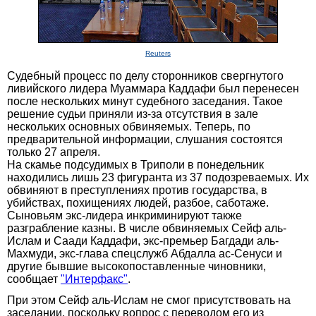
Reuters
Судебный процесс по делу сторонников свергнутого
ливийского лидера Муаммара Каддафи был перенесен
после нескольких минут судебного заседания. Такое
решение судьи приняли из-за отсутствия в зале
нескольких основных обвиняемых. Теперь, по
предварительной информации, слушания состоятся
только 27 апреля.
На скамье подсудимых в Триполи в понедельник
находились лишь 23 фигуранта из 37 подозреваемых. Их
обвиняют в преступлениях против государства, в
убийствах, похищениях людей, разбое, саботаже.
Сыновьям экс-лидера инкриминируют также
разграбление казны. В числе обвиняемых Сейф аль-
Ислам и Саади Каддафи, экс-премьер Багдади аль-
Махмуди, экс-глава спецслужб Абдалла ас-Сенуси и
другие бывшие высокопоставленные чиновники,
сообщает
"Интерфакс"
.
При этом Сейф аль-Ислам не смог присутствовать на
заседании, поскольку вопрос с переводом его из