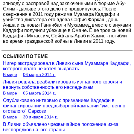
эпизоду с расправой над заключенными в тюрьме Абу-
Слим - дальше этого дело не продвинулось. После
свержения в 2011 году режима Муамара Каддафи и
убийства диктатора его вдова Сафия Фаркаш, дочь
Аиша и сыновья Ганнибал и Мухаммед вместе с внуками
Каддафи получили убежище в Омане. Еще трое сыновей
Каддафи - Мутассим, Сейф аль-Араб и Хамис - погибли
во время гражданской войны в Ливии в 2011 году.
ССЫЛКИ ПО ТЕМЕ
Нигер экстрадировал в Ливию сына Муаммара Каддафи,
которого долго не хотел выдавать
В мире
|
06 марта 2014 г.,
Ливия решила реабилитировать изгнанного короля и
вернуть собственность его наследникам
В мире
|
05 марта 2014 г.,
Опубликовано интервью с признанием Каддафи в
финансировании предвыборной кампании "умственно
отсталого" Саркози
В мире
|
30 января 2014 г.,
В Ливии объявлено чрезвычайное положение из-за
беспорядков на юге страны