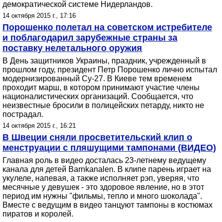
демократической системе Нидерландов.
14 октября 2015 г., 17:16
Порошенко полетал на советском истребителе
и поблагодарил зарубежные страны за
поставку нелетального оружия
В День защитников Украины, праздник, учрежденный в
прошлом году, президент Петр Порошенко лично испытал
модернизированный Су-27. В Киеве тем временем
проходит марш, в котором принимают участие члены
националистических организаций. Сообщается, что
неизвестные бросили в полицейских петарду, никто не
пострадал.
14 октября 2015 г., 16:21
В Швеции сняли просветительский клип о
менструации с пляшущими тампонами (ВИДЕО)
Главная роль в видео досталась 23-летнему ведущему
канала для детей Barnkanalen. В клипе парень играет на
укулеле, напевая, а также исполняет рэп, уверяя, что
месячные у девушек - это здоровое явление, но в этот
период им нужны "фильмы, тепло и много шоколада".
Вместе с ведущим в видео танцуют тампоны в костюмах
пиратов и королей.