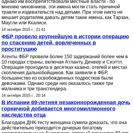
однако им воспрепятствовали местные власти - по
мнению чиновников, эти имена могли стать причиной
травли и издевательств над детьми. При этом никто не
мешает родителям давать детям такие имена, как Тарзан,
Маугли или Кхалиси.
14 октября 2015 г., 21:41
ФБР провело крупнейшую в истории операцию
по спасению детей, вовлеченных в
проституцию
Агенты ФБР провели более 150 задержаний более чем в
10 городах страны, включая Атланту, Денвер и Сиэттл.
Операция проходила в десятках казино, отелей и местах
скопления дальнобойщиков. Как заявили в ФБР,
большинство из освобожденных подростков были
девочками. Однако среди них оказалось также три
мальчика и три трансгендера.
14 октября 2015 г., 20:14
В Испании 69-летняя незаконнорожденная дочь
горничной добивается многомиллионного
наследства отца
Благодаря ДНК-тесту женщина сумела доказать, что она
действительно приходится дочерью богатому