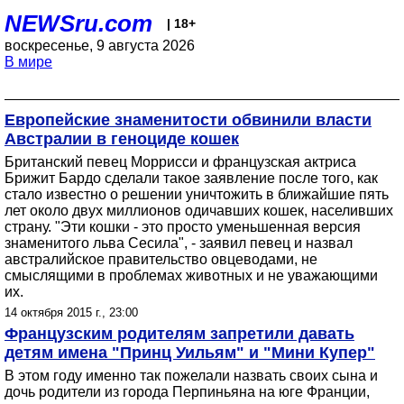
NEWSru.com
| 18+
воскресенье, 9 августа 2026
В мире
Европейские знаменитости обвинили власти
Австралии в геноциде кошек
Британский певец Моррисси и французская актриса
Брижит Бардо сделали такое заявление после того, как
стало известно о решении уничтожить в ближайшие пять
лет около двух миллионов одичавших кошек, населивших
страну. "Эти кошки - это просто уменьшенная версия
знаменитого льва Сесила", - заявил певец и назвал
австралийское правительство овцеводами, не
смыслящими в проблемах животных и не уважающими
их.
14 октября 2015 г., 23:00
Французским родителям запретили давать
детям имена "Принц Уильям" и "Мини Купер"
В этом году именно так пожелали назвать своих сына и
дочь родители из города Перпиньяна на юге Франции,