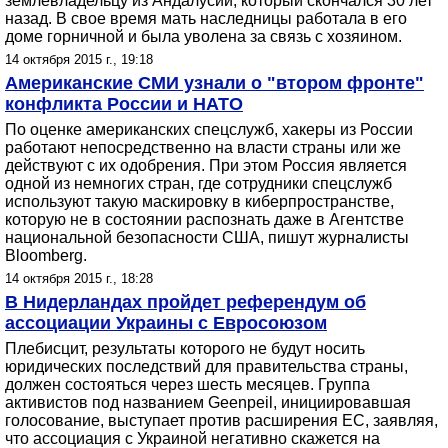
землевладельцу из Андалусии, который скончался 30 лет
назад. В свое время мать наследницы работала в его
доме горничной и была уволена за связь с хозяином.
14 октября 2015 г., 19:18
Американские СМИ узнали о "втором фронте"
конфликта России и НАТО
По оценке американских спецслужб, хакеры из России
работают непосредственно на власти страны или же
действуют с их одобрения. При этом Россия является
одной из немногих стран, где сотрудники спецслужб
используют такую маскировку в киберпространстве,
которую не в состоянии распознать даже в Агентстве
национальной безопасности США, пишут журналисты
Bloomberg.
14 октября 2015 г., 18:28
В Нидерландах пройдет референдум об
ассоциации Украины с Евросоюзом
Плебисцит, результаты которого не будут носить
юридических последствий для правительства страны,
должен состояться через шесть месяцев. Группа
активистов под названием Geenpeil, инициировавшая
голосование, выступает против расширения ЕС, заявляя,
что ассоциация с Украиной негативно скажется на