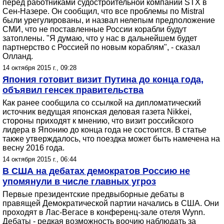
перед работниками судостроительной компании STX в
Сен-Назере. Он сообщил, что все проблемы по Mistral
были урегулированы, и назвал нелепым предположение
СМИ, что не поставленные России корабли будут
затоплены. "Я думаю, что у нас в дальнейшем будет
партнерство с Россией по новым кораблям", - сказал
Олланд.
14 октября 2015 г., 09:28
Япония готовит визит Путина до конца года,
объявил генсек правительства
Как ранее сообщила со ссылкой на дипломатический
источник ведущая японская деловая газета Nikkei,
стороны приходят к мнению, что визит российского
лидера в Японию до конца года не состоится. В статье
также утверждалось, что поездка может быть намечена на
весну 2016 года.
14 октября 2015 г., 06:44
В США на дебатах демократов Россию не
упомянули в числе главных угроз
Первые президентские предвыборные дебаты в
правящей Демократической партии начались в США. Они
проходят в Лас-Вегасе в конференц-зале отеля Wynn.
Дебаты - редкая возможность воочию наблюдать за