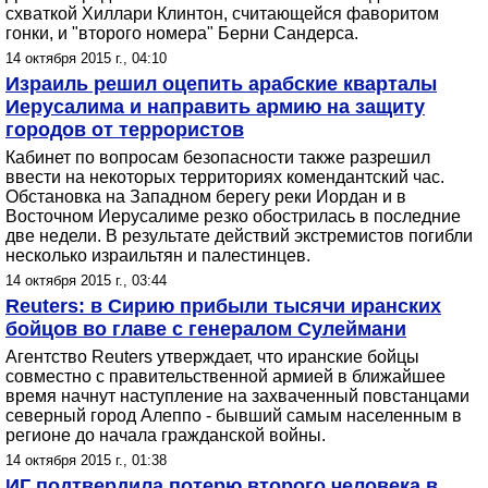
схваткой Хиллари Клинтон, считающейся фаворитом
гонки, и "второго номера" Берни Сандерса.
14 октября 2015 г., 04:10
Израиль решил оцепить арабские кварталы
Иерусалима и направить армию на защиту
городов от террористов
Кабинет по вопросам безопасности также разрешил
ввести на некоторых территориях комендантский час.
Обстановка на Западном берегу реки Иордан и в
Восточном Иерусалиме резко обострилась в последние
две недели. В результате действий экстремистов погибли
несколько израильтян и палестинцев.
14 октября 2015 г., 03:44
Reuters: в Сирию прибыли тысячи иранских
бойцов во главе с генералом Сулеймани
Агентство Reuters утверждает, что иранские бойцы
совместно с правительственной армией в ближайшее
время начнут наступление на захваченный повстанцами
северный город Алеппо - бывший самым населенным в
регионе до начала гражданской войны.
14 октября 2015 г., 01:38
ИГ подтвердила потерю второго человека в