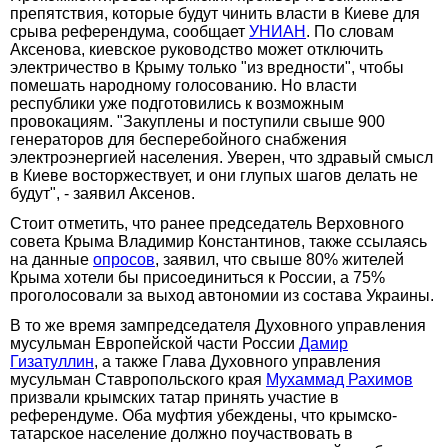
препятствия, которые будут чинить власти в Киеве для
срыва референдума, сообщает
УНИАН
. По словам
Аксенова, киевское руководство может отключить
электричество в Крыму только "из вредности", чтобы
помешать народному голосованию. Но власти
республики уже подготовились к возможным
провокациям. "Закуплены и поступили свыше 900
генераторов для бесперебойного снабжения
электроэнергией населения. Уверен, что здравый смысл
в Киеве восторжествует, и они глупых шагов делать не
будут", - заявил Аксенов.
Стоит отметить, что ранее председатель Верховного
совета Крыма Владимир Константинов, также ссылаясь
на данные
опросов
, заявил, что свыше 80% жителей
Крыма хотели бы присоединиться к России, а 75%
проголосовали за выход автономии из состава Украины.
В то же время зампредседателя Духовного управления
мусульман Европейской части России
Дамир
Гизатуллин
, а также Глава Духовного управления
мусульман Ставропольского края
Мухаммад Рахимов
призвали крымских татар принять участие в
референдуме. Оба муфтия убеждены, что крымско-
татарское население должно поучаствовать в