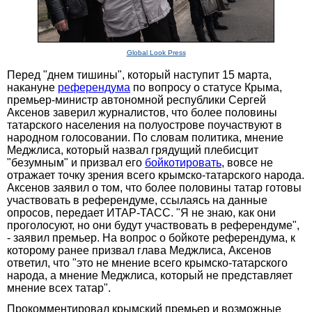
Global Look Press
Перед "днем тишины", который наступит 15 марта,
накануне
референдума
по вопросу о статусе Крыма,
премьер-министр автономной республики Сергей
Аксенов заверил журналистов, что более половины
татарского населения на полуострове поучаствуют в
народном голосовании. По словам политика, мнение
Меджлиса, который назвал грядущий плебисцит
"безумным" и призвал его
бойкотировать
, вовсе не
отражает точку зрения всего крымско-татарского народа.
Аксенов заявил о том, что более половины татар готовы
участвовать в референдуме, ссылаясь на данные
опросов, передает ИТАР-ТАСС. "Я не знаю, как они
проголосуют, но они будут участвовать в референдуме",
- заявил премьер. На вопрос о бойкоте референдума, к
которому ранее призвал глава Меджлиса, Аксенов
ответил, что "это не мнение всего крымско-татарского
народа, а мнение Меджлиса, который не представляет
мнение всех татар".
Прокомментировал крымский премьер и возможные