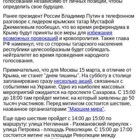
голосовании независимо от личных позиций, чтобы
определить свое будущее.
Ранее президент России Владимир Путин в телефонном
разговоре с лидером крымских татар Мустафой
Джемилевым пообещал, что во время референдума в
Крыму будут приняты все меры для
избежания
возможных провокаций
и кровопролития. Также глава
РФ намекнул, что со стороны татарского населения
республики целесообразным будет соблюдать
нейтралитет во время проведения народного
голосования.
Примечательно, что для Москвы 15 марта, в отличие от
Крыма, не станет "днем тишины". На субботу в столице
запланировано сразу
несколько акций
, связанных с
событиями на Украине. Одно из наиболее массовых
мероприятий ожидается на проспекте Сахарова. С 15:00
до 18:00 там пройдет митинг, на который заявлены до 50
тысяч участников. Перед митингом состоится шествие,
названное организаторами
"Маршем мира"
.
Еще одно шествие пройдет с 14:00 до 15:00 по
маршруту: улица Неглинная - Рахмановский переулок -
улица Петровка - площадь Революции. С 15:00 до 17:00
состоится митинг на площади Революции между