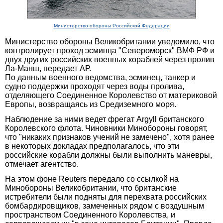
Министерство обороны Российской Федерации
Министерство обороны Великобритании уведомило, что
контролирует проход эсминца "Североморск" ВМФ РФ и
двух других российских военных кораблей через пролив
Ла-Манш, передает АР.
По данным военного ведомства, эсминец, танкер и
судно поддержки проходят через воды пролива,
отделяющего Соединенное Королевство от материковой
Европы, возвращаясь из Средиземного моря.
Наблюдение за ними ведет фрегат Argyll британского
Королевского флота. Чиновники Минобороны говорят,
что "никаких признаков учений не замечено", хотя ранее
в некоторых докладах предполагалось, что эти
российские корабли должны были выполнить маневры,
отмечает агентство.
На этом фоне Reuters передало со ссылкой на
Минобороны Великобритании, что британские
истребители были подняты для перехвата российских
бомбардировщиков, замеченных рядом с воздушным
пространством Соединенного Королевства, и