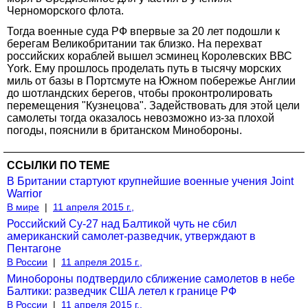
Черноморского флота.
Тогда военные суда РФ впервые за 20 лет подошли к
берегам Великобритании так близко. На перехват
российских кораблей вышел эсминец Королевских ВВС
York. Ему прошлось проделать путь в тысячу морских
миль от базы в Портсмуте на Южном побережье Англии
до шотландских берегов, чтобы проконтролировать
перемещения "Кузнецова". Задействовать для этой цели
самолеты тогда оказалось невозможно из-за плохой
погоды, пояснили в британском Минобороны.
ССЫЛКИ ПО ТЕМЕ
В Британии стартуют крупнейшие военные учения Joint
Warrior
В мире
|
11 апреля 2015 г.,
Российский Су-27 над Балтикой чуть не сбил
американский самолет-разведчик, утверждают в
Пентагоне
В России
|
11 апреля 2015 г.,
Минобороны подтвердило сближение самолетов в небе
Балтики: разведчик США летел к границе РФ
В России
|
11 апреля 2015 г.,