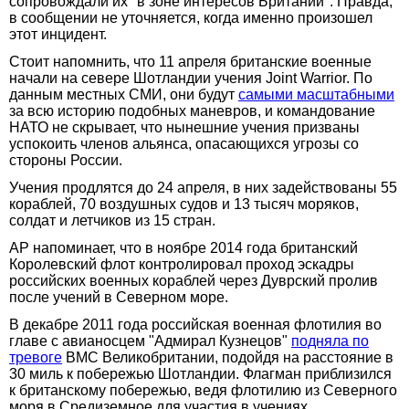
сопровождали их "в зоне интересов Британии". Правда,
в сообщении не уточняется, когда именно произошел
этот инцидент.
Стоит напомнить, что 11 апреля британские военные
начали на севере Шотландии учения Joint Warrior. По
данным местных СМИ, они будут
самыми масштабными
за всю историю подобных маневров, и командование
НАТО не скрывает, что нынешние учения призваны
успокоить членов альянса, опасающихся угрозы со
стороны России.
Учения продлятся до 24 апреля, в них задействованы 55
кораблей, 70 воздушных судов и 13 тысяч моряков,
солдат и летчиков из 15 стран.
АР напоминает, что в ноябре 2014 года британский
Королевский флот контролировал проход эскадры
российских военных кораблей через Дуврский пролив
после учений в Северном море.
В декабре 2011 года российская военная флотилия во
главе с авианосцем "Адмирал Кузнецов"
подняла по
тревоге
ВМС Великобритании, подойдя на расстояние в
30 миль к побережью Шотландии. Флагман приблизился
к британскому побережью, ведя флотилию из Северного
моря в Средиземное для участия в учениях