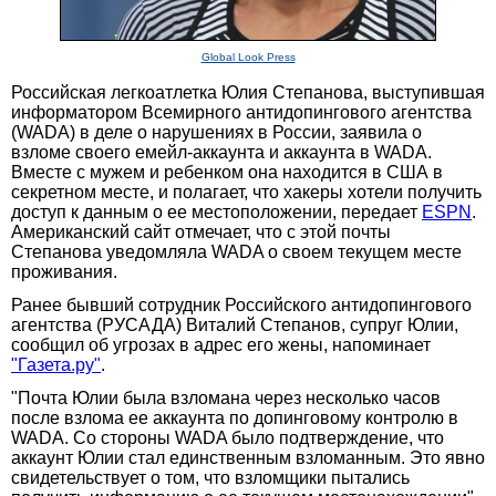
Global Look Press
Российская легкоатлетка Юлия Степанова, выступившая
информатором Всемирного антидопингового агентства
(WADA) в деле о нарушениях в России, заявила о
взломе своего емейл-аккаунта и аккаунта в WADA.
Вместе с мужем и ребенком она находится в США в
секретном месте, и полагает, что хакеры хотели получить
доступ к данным о ее местоположении, передает
ESPN
.
Американский сайт отмечает, что с этой почты
Степанова уведомляла WADA о своем текущем месте
проживания.
Ранее бывший сотрудник Российского антидопингового
агентства (РУСАДА) Виталий Степанов, супруг Юлии,
cообщил об угрозах в адрес его жены, напоминает
"Газета.ру"
.
"Почта Юлии была взломана через несколько часов
после взлома ее аккаунта по допинговому контролю в
WADA. Со стороны WADA было подтверждение, что
аккаунт Юлии стал единственным взломанным. Это явно
свидетельствует о том, что взломщики пытались