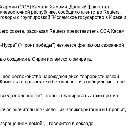
ой армии (ССА) Камаля Хамами. Данный факт стал
евосточной республике, сообщило агентство Reuters.
говоры с группировкой "Исламское государство в Ираке и
его совета, рассказал Reuters представитель ССА Касем
н-Нусра" ("Фронт победы") является филиалом связанной
ью создания в Сирии исламского эмирата.
льшее беспокойство нарождающейся террористической
 Комитета по разведке и безопасности, сообщило местное
вседозволенности", чтобы спланировать атаки против
чая значительное число - из Великобритании и Европы",
озвращением домой", - говорится в докладе.