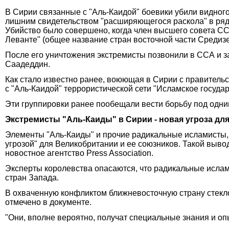
В Сирии связанные с "Аль-Каидой" боевики убили видно
лишним свидетельством "расширяющегося раскола" в ряд
Убийство было совершено, когда член высшего совета СС
Леванте" (общее название стран восточной части Среди
После его уничтожения экстремисты позвонили в ССА и з
Саадеддин.
Как стало известно ранее, воюющая в Сирии с правитель
с "Аль-Каидой" террористической сети "Исламское государ
Эти группировки ранее пообещали вести борьбу под одни
Экстремисты "Аль-Каиды" в Сирии - новая угроза дл
Элементы "Аль-Каиды" и прочие радикальные исламисты
угрозой" для Великобритании и ее союзников. Такой выво
новостное агентство Press Association.
Эксперты королевства опасаются, что радикальные ислам
стран Запада.
В охваченную конфликтом ближневосточную страну стекло
отмечено в документе.
"Они, вполне вероятно, получат специальные знания и опы