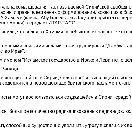
го члена командования так называемой Сирийской свободн
ах антиправительственных формирований, воюющих в ближн
А Хамами (кличка Абу Басель аль-Ладкани) прибыл на пере
земноморья), передает ИТАР-ТАСС.
аявили, что вслед за Хамами перебьют всех членов ее высш
ственными войсками исламистская группировка "Джебхат а
ство Ирак".
м именем "Исламское государство в Ираке и Леванте" с цел
я Запада
, воюющие сейчас в Сирии, являются "вызывающей наибо
д содержится в новом докладе британского парламентского
исты могут воспользоваться создавшейся в Сирии "средой 
сь "большое количество радикализованных индивидов, вклю
т, способные существенно увеличить угрозу в связи с их в