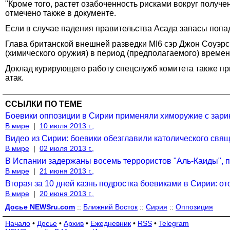
"Кроме того, растет озабоченность рисками вокруг получ
отмечено также в документе.
Если в случае падения правительства Асада запасы попад
Глава британской внешней разведки MI6 сэр Джон Соуэрс
(химического оружия) в период (предполагаемого) времен
Доклад курирующего работу спецслужб комитета также пр
атак.
ССЫЛКИ ПО ТЕМЕ
Боевики оппозиции в Сирии применяли химоружие с зарин
В мире
|
10 июля 2013 г.,
Видео из Сирии: боевики обезглавили католического свящ
В мире
|
02 июля 2013 г.,
В Испании задержаны восемь террористов "Аль-Каиды", 
В мире
|
21 июня 2013 г.,
Вторая за 10 дней казнь подростка боевиками в Сирии: от
В мире
|
20 июня 2013 г.,
Досье NEWSru.com
::
Ближний Восток
::
Сирия
::
Оппозиция
Начало
•
Досье
•
Архив
•
Ежедневник
•
RSS
•
Telegram