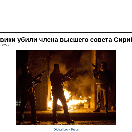
евики убили члена высшего совета Сир
 08:56
Global Look Press