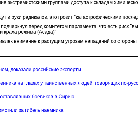
ения экстремистскими группами доступа к складам химическ
ут в руки радикалов, это грозит "катастрофическими после
 подчеркнул перед комитетом парламента, что есть риск 
и краха режима (Асада)".
ивлек внимание к растущим угрозам нападений со стороны "
ом, доказали российские эксперты
енника на глазах у таинственных людей, говорящих по-рус
поставлявших боевиков в Сирию
омстили за гибель наемника