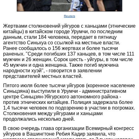
Reuters
Жертвами столкновений уйгуров с ханьцами (этнические
китайцы) в китайском городе Урумчи, по последним
данным, стали 184 человека, передает в пятницу
агентство Синьхуа со ссылкой на местные власти.
Ранее сообщалось о 156 жертвах и более тысячи
раненых. "Среди погибших 137 ханьцев, в том числе 111
мужчин и 26 женщин. Сорок шесть - уйгуры, в том числе
45 мужчин и одна женщина. Также погиб мужчина
народности хуэй", - говорится в заявлении
представителей местных властей.
Пятого июля более тысячи уйгуров (коренное население
Синьцзяна) выступили в Урумчи - административном
центре Синьцзян-Уйгурского автономного района -
против этнических китайцев. Полиция задержала более
1,4 тысячи человек по подозрению в участии в погромах.
Столкновения между уйгурами и ханьцами
продолжались несколько дней.
В свою очередь глава организации Всемирный конгресс
уйгуров в Вашингтоне Ребия Кадир заявила, что