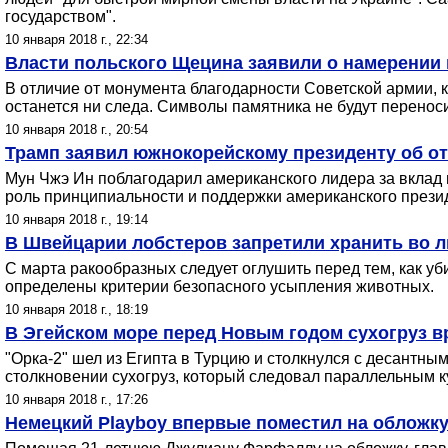
государством".
10 января 2018 г., 22:34
Власти польского Щецина заявили о намерении 
В отличие от монумента благодарности Советской армии, к
останется ни следа. Символы памятника не будут перенос
10 января 2018 г., 20:54
Трамп заявил южнокорейскому президенту об от
Мун Чжэ Ин поблагодарил американского лидера за вклад
роль принципиальности и поддержки американского прези
10 января 2018 г., 19:14
В Швейцарии лобстеров запретили хранить во ль
С марта ракообразных следует оглушить перед тем, как уб
определены критерии безопасного усыпления животных.
10 января 2018 г., 18:19
В Эгейском море перед Новым годом сухогруз 
"Орка-2" шел из Египта в Турцию и столкнулся с десантн
столкновении сухогруз, который следовал параллельным ку
10 января 2018 г., 17:26
Немецкий Playboy впервые поместил на обложку