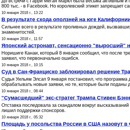
До встречи с Гарри Меган Маркл была весьма активным и по
800 тыс. - в Facebook. Но королевский этикет запрещает с
10 января 2018 г., 13:22
В результате схода оползней на юге Калифорнии
Сильнее всего в результате проливных дождей, вызвавших
знаменитостей.
10 января 2018 г., 11:57
Японский астронавт, сенсационно "выросший" на
Норишиге Канаи, который 8 января сообщил, что после т
заявил, что первоначально ошибся.
10 января 2018 г., 10:15
Суд в Сан-Франциско заблокировал решение Тр
Судья Уильям Элсап 9 января постановил, что программа 
обрабатывать новые заявки, но те, которые были поданы
10 января 2018 г., 08:44
"Сумасшедший" экс-стратег Трампа Стивен Бэнно
Отставка последовала за скандалом вокруг высказываний 
лишил поддержки спонсоров.
10 января 2018 г., 05:32
Площадь у посольства России в США назовут в 