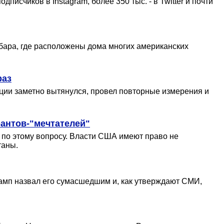
исчиков в Instagram, более 350 тыс. - в Twitter и почти
рбара, где расположены дома многих американских
раз
ции заметно вытянулся, провел повторные измерения и
антов-"мечтателей"
а по этому вопросу. Власти США имеют право не
таны.
рамп назвал его сумасшедшим и, как утверждают СМИ,