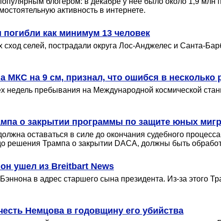
пулярным блогером: в декабре у нее было около 1,9 млн подп
амостоятельную активность в интернете.
 погибли как минимум 13 человек
 сход селей, пострадали округа Лос-Анджелес и Санта-Ба
 МКС на 9 см, признал, что ошибся в несколько 
рех недель пребывания на Международной космической стан
ампа о закрытии программы по защите юных мигр
должна оставаться в силе до окончания судебного процесс
 до решения Трампа о закрытии DACA, должны быть обрабо
н ушел из Breitbart News
Бэннона в адрес старшего сына президента. Из-за этого Т
честь Немцова в годовщину его убийства