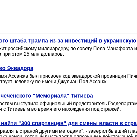
ого штаба Трампа из-за инвестиций в украинску
ежит российскому миллиардеру, по совету Пола Манафорта и
 при этом 25 млн долларов.
тво Эквадора
имя Ассанжа был присвоен код эквадорской провинции Пич
ствует человеку по имени Джулиан Пол Ассанж.
 чеченского "Мемориала" Титиева
астям выступила официальный представитель Госдепартаме
я с Титиевым во время его нахождения под стражей.
 найти "300 спартанцев" для смены власти в стр
правлять страной другими методами", - заверил бывший гла
акашвили, который выступает в оппозиции к действующей в