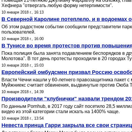
Помещая 21-летнюю Джулиану Фарфаллу на обложку, главн
Хефнера "отвергать любую форму нетерпимости".
10 января 2018 г., 16:13
В Северной Каролине потеплело, и в водоемах 
Об этом радостном событии сообщили представители парк
пользователей.
10 января 2018 г., 16:00
В Тунисе во время протестов против повышения
Пока полиция была занята подавлением беспорядков в дру
Молотова". В тот день протесты проходили в 20 городах Т
10 января 2018 г., 15:03
Европейский омбудсмен призвал Россию освобо
Власти Чечни нашли у 60-летнего правозащитника пакет с
Муйжниекс считает обвинения, выдвинутые против Оюба Т
10 января 2018 г., 14:39
Производители "клубнички" назвали трендом 20
По данным Pornhub, в 2017 году сайт посетило 28,5 милл
видео из этой категории стали искать на 1400% чаще.
10 января 2018 г., 13:54
Невеста принца Гарри закрыла все свои страниц