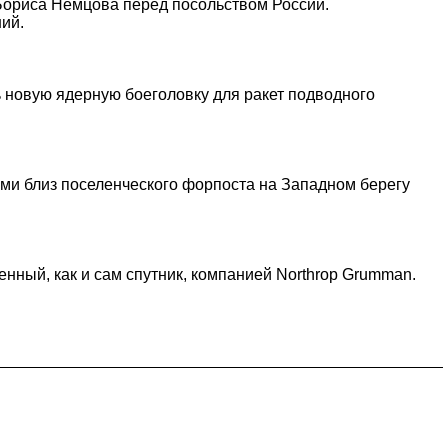
Бориса Немцова перед посольством России.
ий.
 новую ядерную боеголовку для ракет подводного
ыми близ поселенческого форпоста на Западном берегу
енный, как и сам спутник, компанией Northrop Grumman.