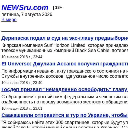
NEWSru.com
| 18+
пятница, 7 августа 2026
В мире
Дерипаска подал в суд на экс-главу предвыборн
Кипрская компания Surf Horizon Limited, которая принадл
телекоммуникационных компаний Black Sea Cable, потеряв
10 января 2018 г., 23:44
El Universo: Джулиан Ассанж получил гражданс
По информации издания, акту гражданского состояния на 
Службы внутренних доходов, где указанное число соответ
10 января 2018 г., 23:40
Госдеп призвал "немедленно освободить" главу
С обращением к российским федеральным и чеченским вл
озабоченность по поводу возможного жестокого обращени
10 января 2018 г., 23:01
Саакашвили отправится в тур по Украине, чтобы
"Я собираюсь найти этих 300 спартанцев, которые будут у
людей "для быстрой мирной смены власти на Украине". Са