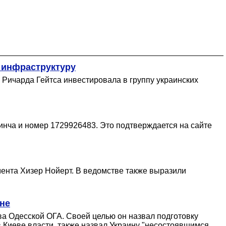
ю инфраструктуру
 Ричарда Гейтса инвестировала в группу украинских
инча и номер 1729926483. Это подтверждается на сайте
нта Хизер Нойерт. В ведомстве также выразили
ане
ва Одесской ОГА. Своей целью он назвал подготовку
 Киеве власти, также назвал Украину "несостоявшимся