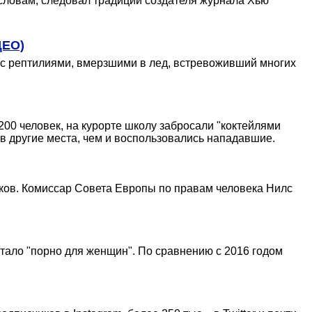
словам, следовал традиции создателя журнала Хью
ДЕО)
 с рептилиями, вмерзшими в лед, встревоживший многих
00 человек, на курорте школу забросали "коктейлями
 в другие места, чем и воспользовались нападавшие.
иков. Комиссар Совета Европы по правам человека Нилс
тало "порно для женщин". По сравнению с 2016 годом