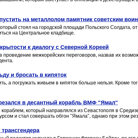
пустить на металлолом памятник советским вои
оторый стоял на городской площади Польского Солдата, от
иться на Центральное кладбище.
крытости к диалогу с Северной Кореей
 в проведение межкорейских переговоров, назвав их возмо
дента.
ду и бросать в кипяток
ить, а погружать живьем в кипяток больше нельзя. Кроме т
врезался в десантный корабль ВМФ "Ямал"
ым кораблем, который направлялся из Севастополя в Среди
рсом и стал совершать обгон "Ямала", однако при этом рез
 трансгендера