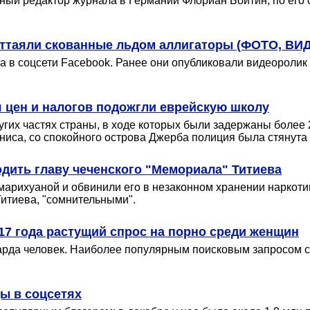
ый редактор журнала в Германии Флориан Бойтин, по его 
оттаяли скованные льдом аллигаторы (ФОТО, ВИ
а в соцсети Facebook. Ранее они опубликовали видеоролик
 цен и налогов подожгли еврейскую школу
гих частях страны, в ходе которых были задержаны более 2
униса, со спокойного острова Джерба полиция была стянута
дить главу чеченского "Мемориала" Титиева
 марихуаной и обвинили его в незаконном хранении наркот
итиева, "сомнительными".
17 года растущий спрос на порно среди женщин
иарда человек. Наиболее популярным поисковым запросом с
ы в соцсетях