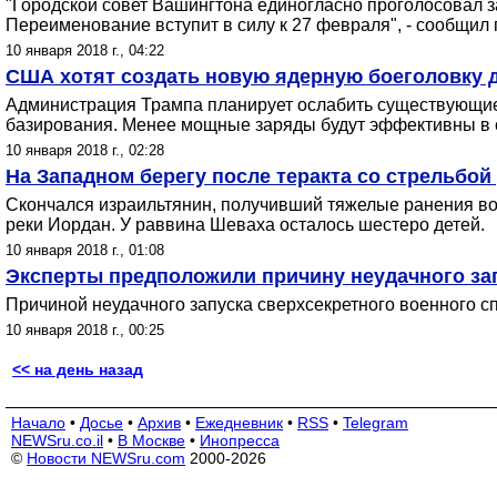
"Городской совет Вашингтона единогласно проголосовал 
Переименование вступит в силу к 27 февраля", - сообщи
10 января 2018 г., 04:22
США хотят создать новую ядерную боеголовку 
Администрация Трампа планирует ослабить существующие 
базирования. Менее мощные заряды будут эффективны в 
10 января 2018 г., 02:28
На Западном берегу после теракта со стрельбой
Скончался израильтянин, получивший тяжелые ранения во 
реки Иордан. У раввина Шеваха осталось шестеро детей.
10 января 2018 г., 01:08
Эксперты предположили причину неудачного зап
Причиной неудачного запуска сверхсекретного военного сп
10 января 2018 г., 00:25
<< на день назад
Начало
•
Досье
•
Архив
•
Ежедневник
•
RSS
•
Telegram
NEWSru.co.il
•
В Москве
•
Инопресса
©
Новости NEWSru.com
2000-2026