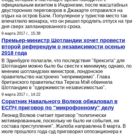
официальным визитом в Индонезии, после масштабных
двусторонних переговоров в Джакарте отправился на
отдых на остров Бали. Популярное у туристов место так
впечатлило монарха, что он решил продлить отпуск на три
дня сверх запланированного срока.
9 марта 2017 г., 15:38
Премьер-министр Шотландии хочет провести
второй референдум о независимости осенью
2018 года
В Эдинбурге полагали, что последствия "брексита" для
Шотландии можно было бы свести к минимуму, однако, по
мнению шотландских министров, лондонское
правительство настроено "непримиримо". Глава
британского правительства Тереза Мэй обвинила
Шотландию в "одержимости независимостью".
9 марта 2017 г., 14:22
Соратник Навального Волков обжаловал в
ЕСПЧ приговор по "микрофонному" делу
Леонид Волков считает приговор "политически
мотивированным, поскольку не было ни события, ни
состава преступления". Жалоба направлена 8 марта. В
июле прошлого года суд приговорил оппозиционера к