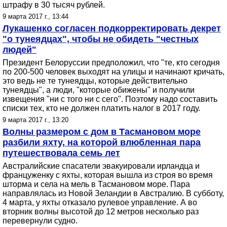
штрафу в 30 тысяч рублей.
9 марта 2017 г., 13:44
Лукашенко согласен подкорректировать декрет
"о тунеядцах", чтобы не обидеть "честных
людей"
Президент Белоруссии предположил, что "те, кто сегодня
по 200-500 человек выходят на улицы и начинают кричать,
это ведь не те тунеядцы, которые действительно
тунеядцы", а люди, "которые обижены" и получили
извещения "ни с того ни с сего". Поэтому надо составить
списки тех, кто не должен платить налог в 2017 году.
9 марта 2017 г., 13:20
Волны размером с дом в Тасмановом море
разбили яхту, на которой влюбленная пара
путешествовала семь лет
Австралийские спасатели эвакуировали ирландца и
француженку с яхты, которая вышла из строя во время
шторма и села на мель в Тасмановом море. Пара
направлялась из Новой Зеландии в Австралию. В субботу,
4 марта, у яхты отказало рулевое управление. А во
вторник волны высотой до 12 метров несколько раз
перевернули судно.