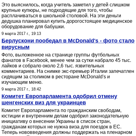
Это выяснилось, когда учитель заметил у детей слишком
крупные купюры, не подходящие для того, чтобы
расплачиваться в школьной столовой. На эти деньги
дедушка планировал купить дорогостоящее медицинское
оборудование для бабушки.
9 марта 2017 г., 19:13
Берлускони пообедал в McDonald's - фото стало
вирусным
Фото, выложенное на странице группы футбольных
фанатов в Facebook, менее чем за сутки набрало 45 тыс.
лайков и собрало около 2,6 тыс. язвительных
комментариев. На снимке экс-премьер Италии запечатлен
сидящим за столиком в ресторане McDonald's и
изучающим меню.
9 марта 2017 г., 18:42
Комитет Европарламента одобрил отмену
шенгенских виз для украинцев
Комитет Европарламента по гражданским свободам,
юстиции и внутренним делам одобрил законодательную
инициативу о внесении Украины в список стран,
гражданам которых не нужна виза для поездок в ЕС.
Теперь нововведения должны поддержать на пленарном