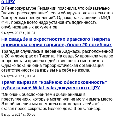
о ЦРУ
В Генпрокуратуре Германии пояснили, что обязательно
"начнут расследование", если обнаружат доказательства
"конкретных преступлений". Однако, как заявили в МИД
ФРГ, прежде всего надо установить подлинность
опубликованных документов.
9 марта 2017 г., 01:51
На свадьбе в окрестностях иракского Тикрита
произошла серия взрывов, более 20 погибших
Трагедия случилась в деревне Хаджадж, расположенной
в 20 километрах от Тикрита. На свадьбу проникли четыре
террориста и привели в действие пояса смертников.
Однако пока ни одна террористическая организация
ответственности за взрывы на себя не взяла.
9 марта 2017 г., 00:54
Трамп выразил "крайнюю обеспокоенность"
публикацией WikiLeaks документов о ЦРУ
"Он очень обеспокоен теми обвинениями в
преступлениях, которые могли или не могли иметь место.
Эти обвинения мы не можем подтвердить сейчас", -
сказал пресс-секретарь Белого дома Шон Спайсер.
9 марта 2017 г., 00:05