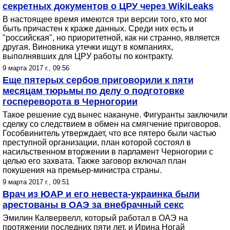
секретных документов о ЦРУ через WikiLeaks
В настоящее время имеются три версии того, кто мог
быть причастен к краже данных. Среди них есть и
"российская", но приоритетной, как ни странно, является
другая. Виновника утечки ищут в компаниях,
выполнявших для ЦРУ работы по контракту.
9 марта 2017 г., 09:56
Еще пятерых сербов приговорили к пяти
месяцам тюрьмы по делу о подготовке
госпереворота в Черногории
Такое решение суд вынес накануне. Фигуранты заключили
сделку со следствием в обмен на смягчение приговоров.
Гособвинитель утверждает, что все пятеро были частью
преступной организации, план которой состоял в
насильственном вторжении в парламент Черногории с
целью его захвата. Также заговор включал план
покушения на премьер-министра страны.
9 марта 2017 г., 09:51
Врач из ЮАР и его невеста-украинка были
арестованы в ОАЭ за внебрачный секс
Эмилин Калвервелл, который работал в ОАЭ на
протяжении последних пяти лет, и Ирина Ногай