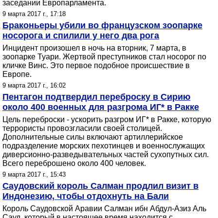
заседании Европарламента.
9 марта 2017 г., 17:18
Браконьеры убили во французском зоопарке
носорога и спилили у него два рога
Инцидент произошел в ночь на вторник, 7 марта, в
зоопарке Туари. Жертвой преступников стал носорог по
кличке Винс. Это первое подобное происшествие в
Европе.
9 марта 2017 г., 16:02
Пентагон подтвердил переброску в Сирию
около 400 военных для разгрома ИГ* в Ракке
Цель переброски - ускорить разгром ИГ* в Ракке, которую
террористы провозгласили своей столицей.
Дополнительные силы включают артиллерийское
подразделение морских пехотинцев и военнослужащих
диверсионно-разведывательных частей сухопутных сил.
Всего переброшено около 400 человек.
9 марта 2017 г., 15:43
Саудовский король Салман продлил визит в
Индонезию, чтобы отдохнуть на Бали
Король Саудовской Аравии Салман ибн Абдул-Азиз Аль
Сауд, который в настоящее время находится с