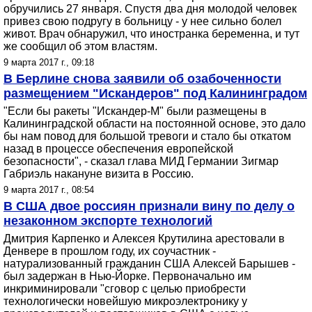
обручились 27 января. Спустя два дня молодой человек
привез свою подругу в больницу - у нее сильно болел
живот. Врач обнаружил, что иностранка беременна, и тут
же сообщил об этом властям.
9 марта 2017 г., 09:18
В Берлине снова заявили об озабоченности
размещением "Искандеров" под Калининградом
"Если бы ракеты "Искандер-М" были размещены в
Калининградской области на постоянной основе, это дало
бы нам повод для большой тревоги и стало бы откатом
назад в процессе обеспечения европейской
безопасности", - сказал глава МИД Германии Зигмар
Габриэль накануне визита в Россию.
9 марта 2017 г., 08:54
В США двое россиян признали вину по делу о
незаконном экспорте технологий
Дмитрия Карпенко и Алексея Крутилина арестовали в
Денвере в прошлом году, их соучастник -
натурализованный гражданин США Алексей Барышев -
был задержан в Нью-Йорке. Первоначально им
инкриминировали "сговор с целью приобрести
технологически новейшую микроэлектронику у