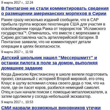
9 марта 2017 г., 12:24
В Пентагоне не стали комментировать сведения
о размещении американских морпехов в Сирии
Ранее сразу несколько изданий сообщили, что в САР
прибыла группа морских пехотинцев США для участия в
освобождении города Ракка от террористов "Исламского
государства"*. Отмечалось, что вместе с морпехами в
Сирию доставлена часть артиллерийской батареи. В
Пентагоне заявили, что не комментируют детали
операции в целях безопасности.
9 марта 2017 г., 11:59
Датский школьник нашел "Мессершмитт" и
останки пилота в поле за домом, выполняя
домашнее задание
Когда Даниэлю Кристиансену в школе велели подготовить
проект, связанный с историей Второй мировой, его отец
Клаус в шутку вспомнил слова своего деда о том, что на
поле, где он пасет коров, разбился немецкий самолет.
Отец и сын начали поиски с помощью металлоискателя, а
затем одолжили у соседа небольшой экскаватор.
9 марта 2017 г., 10:53
СМИ назвали возможных виновников утечки