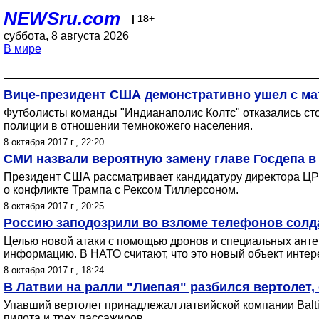
NEWSru.com
| 18+
суббота, 8 августа 2026
В мире
Вице-президент США демонстративно ушел с мат
Футболисты команды "Индианаполис Колтс" отказались ст
полиции в отношении темнокожего населения.
8 октября 2017 г., 22:20
СМИ назвали вероятную замену главе Госдепа в 
Президент США рассматривает кандидатуру директора ЦР
о конфликте Трампа с Рексом Тиллерсоном.
8 октября 2017 г., 20:25
Россию заподозрили во взломе телефонов солд
Целью новой атаки с помощью дронов и специальных ант
информацию. В НАТО считают, что это новый объект интер
8 октября 2017 г., 18:24
В Латвии на ралли "Лиепая" разбился вертолет,
Упавший вертолет принадлежал латвийской компании Balti
пилота и трех пассажиров.