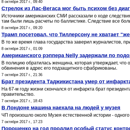
8 октября 2017 г., 09:40
Стрелок из Лас-Вегаса мог быть психом без диаг
Источники американских СМИ рассказали о ходе следствия 
там были лишь расчеты по баллистике. Следствие все бол
8 октября 2017 г., 09:20
Трамп посетовал, что Тиллерсону не хватает "же
В то же время глава государства заверил журналистов, п
8 октября 2017 г., 01:09
Американского рэппера Nelly задержали по под
В полицию обратилась женщина, которая утверждает, что о
обвинения в адрес его подзащитного сфабрикованы.
7 октября 2017 г., 21:36
Брат президента Таджикистана умер от инфаркт
На 67-м году жизни скончался от инфаркта брат президен
правительство.
7 октября 2017 г., 18:43
В Лондоне машина наехала на людей у музея
ЧП произошло около Музея естественной истории - одного 
7 октября 2017 г., 17:23
Порошенко на год продлил особый статус конт