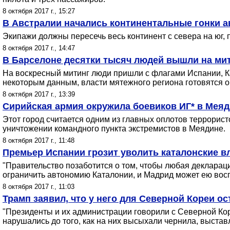
8 октября 2017 г., 15:27
В Австралии начались континентальные гонки а
Экипажи должны пересечь весь континент с севера на юг, 
8 октября 2017 г., 14:47
В Барселоне десятки тысяч людей вышли на мит
На воскресный митинг люди пришли с флагами Испании, Ка
некоторым данным, власти мятежного региона готовятся о
8 октября 2017 г., 13:39
Сирийская армия окружила боевиков ИГ* в Мея
Этот город считается одним из главных оплотов террорис
уничтожении командного пункта экстремистов в Меядине.
8 октября 2017 г., 11:48
Премьер Испании грозит уволить каталонские в
"Правительство позаботится о том, чтобы любая декларация
ограничить автономию Каталонии, и Мадрид может ею восп
8 октября 2017 г., 11:03
Трамп заявил, что у него для Северной Кореи о
"Президенты и их администрации говорили с Северной Кор
нарушались до того, как на них высыхали чернила, выстав