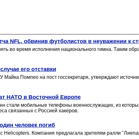
ча NFL, обвинив футболистов в неуважении к ст
оять во время исполнения национального гимна. Таким обр
случае его отставки
У Майка Помпео на пост госсекретаря, утверждают источн
ат НАТО в Восточной Европе
енн стали мобильные телефоны военнослужащих, из котор
еса связанных с Россией хакеров.
 один человек погиб
c Helicopters. Компания предлагала зрителям ралли "Лиепа