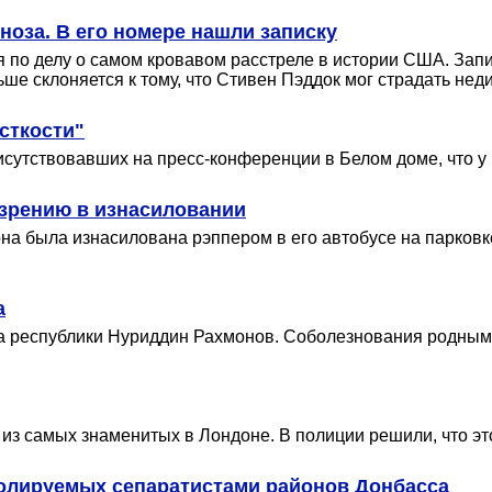
ноза. В его номере нашли записку
по делу о самом кровавом расстреле в истории США. Записк
ьше склоняется к тому, что Стивен Пэддок мог страдать н
сткости"
рисутствовавших на пресс-конференции в Белом доме, что 
озрению в изнасиловании
на была изнасилована рэппером в его автобусе на парковке
а
та республики Нуриддин Рахмонов. Соболезнования родным
из самых знаменитых в Лондоне. В полиции решили, что эт
ролируемых сепаратистами районов Донбасса