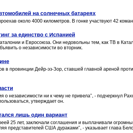
втомобилей на солнечных батареях
проехав около 4000 километров. В гонке участвуют 42 кома
инг за единство с Испанией
талонии и Евросоюза. Они недовольны тем, как ТВ в Катал
бъявить о независимости во вторник.
дине
тов в провинции Дейр-эз-Зор, ставшей главной ареной пр
ласти
 о независимости ни к чему не привела", - подчеркнул Рахо
ользоваться, утверждает он.
стался лишь один вариант
еей 25 лет, заключали соглашения и выплачивали огромные
ляя представителей США дураками", - указывает глава Бело