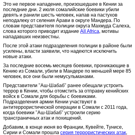
Это не первое нападение, произошедшее в Кении за
последние дни. 2 июля сомалийские боевики убили
девять и ранили шесть человек, напав на пастухов
неподалеку от селения Арави в округе Мандера. По
словам представителя полиции округа Махмуда Салеха,
слова которого приводит издание
All Africa
, мотивы
нападавших неизвестны.
После этой атаки подразделения полиции в районе были
усилены, власти заявили, что надеются исключить
новые атаки.
За последние восемь месяцев боевики, проникающие в
Кению из Сомали, убили в Мандере по меньшей мере 85
человек, все они были немусульманами.
Представители "Аш-Шабаб" ранее обещали устроить
террор в Кении, чтобы отомстить за отправку кенийских
войск в Сомали для борьбы с боевиками.
Подразделения армии Кении участвуют в
антитеррористической операции в Сомали с 2011 года,
когда боевики "Аш-Шабаб" устроили серию
трансграничных атак и похищений.
Добавим, в конце июня во Франции, Кувейте, Тунисе,
Сирии и Сомали прошла
серия террористических атак
,