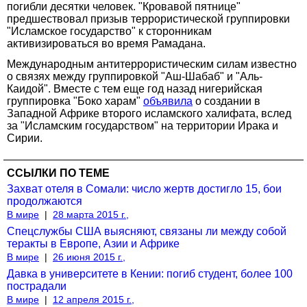
погибли десятки человек. "Кровавой пятнице"
предшествовал призыв террористической группировки
"Исламское государство" к сторонникам
активизироваться во время Рамадана.
Международным антитеррористическим силам известно
о связях между группировкой "Аш-Шабаб" и "Аль-
Каидой". Вместе с тем еще год назад нигерийская
группировка "Боко харам"
объявила
о создании в
Западной Африке второго исламского халифата, вслед
за "Исламским государством" на территории Ирака и
Сирии.
ССЫЛКИ ПО ТЕМЕ
Захват отеля в Сомали: число жертв достигло 15, бои
продолжаются
В мире
|
28 марта 2015 г.,
Спецслужбы США выясняют, связаны ли между собой
теракты в Европе, Азии и Африке
В мире
|
26 июня 2015 г.,
Давка в университете в Кении: погиб студент, более 100
пострадали
В мире
|
12 апреля 2015 г.,