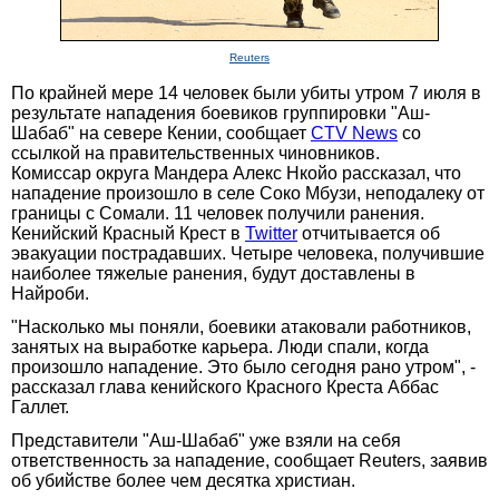
Reuters
По крайней мере 14 человек были убиты утром 7 июля в
результате нападения боевиков группировки "Аш-
Шабаб" на севере Кении, сообщает
CTV News
со
ссылкой на правительственных чиновников.
Комиссар округа Мандера Алекс Нкойо рассказал, что
нападение произошло в селе Соко Мбузи, неподалеку от
границы с Сомали. 11 человек получили ранения.
Кенийский Красный Крест в
Twitter
отчитывается об
эвакуации пострадавших. Четыре человека, получившие
наиболее тяжелые ранения, будут доставлены в
Найроби.
"Насколько мы поняли, боевики атаковали работников,
занятых на выработке карьера. Люди спали, когда
произошло нападение. Это было сегодня рано утром", -
рассказал глава кенийского Красного Креста Аббас
Галлет.
Представители "Аш-Шабаб" уже взяли на себя
ответственность за нападение, сообщает Reuters, заявив
об убийстве более чем десятка христиан.