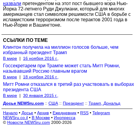
назвали
претендентом на этот пост бывшего мэра Нью-
Йорка 72-летнего Руди Джулиани, который для многих
американцев стал символом решимости США в борьбе с
исламистским терроризмом после терактов 2001 года в
Нью-Йорке и Вашингтоне.
ССЫЛКИ ПО ТЕМЕ
Клинтон получила на миллион голосов больше, чем
избранный президент Трамп
В мире
|
16 ноября 2016 г.,
Госсекретарем при Трампе может стать Митт Ромни,
называвший Россию главным врагом
В мире
|
18 ноября 2016 г.,
Митт Ромни отказался в третий раз участвовать в выборах
президента США
В мире
|
30 января 2015 г.,
Досье NEWSru.com
::
США
::
Президент
::
Трамп, Дональд
Начало
•
Досье
•
Архив
•
Ежедневник
•
RSS
•
Telegram
NEWSru.co.il
•
В Москве
•
Инопресса
©
Новости NEWSru.com
2000-2026