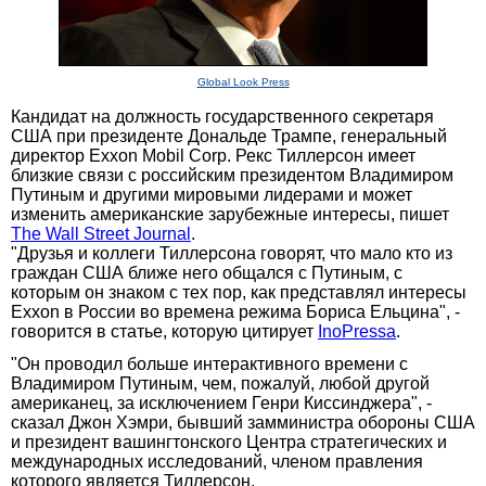
Global Look Press
Кандидат на должность государственного секретаря
США при президенте Дональде Трампе, генеральный
директор Exxon Mobil Corp. Рекс Тиллерсон имеет
близкие связи с российским президентом Владимиром
Путиным и другими мировыми лидерами и может
изменить американские зарубежные интересы, пишет
The Wall Street Journal
.
"Друзья и коллеги Тиллерсона говорят, что мало кто из
граждан США ближе него общался с Путиным, с
которым он знаком с тех пор, как представлял интересы
Exxon в России во времена режима Бориса Ельцина", -
говорится в статье, которую цитирует
InoPressa
.
"Он проводил больше интерактивного времени с
Владимиром Путиным, чем, пожалуй, любой другой
американец, за исключением Генри Киссинджера", -
сказал Джон Хэмри, бывший замминистра обороны США
и президент вашингтонского Центра стратегических и
международных исследований, членом правления
которого является Тиллерсон.