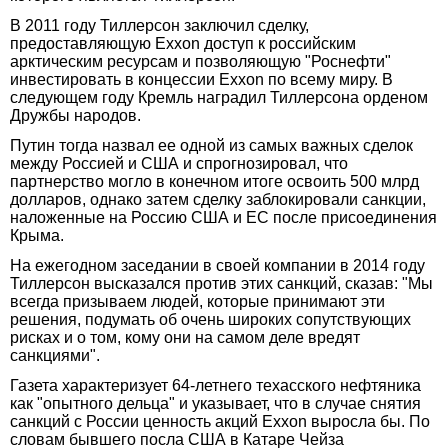
В 2011 году Тиллерсон заключил сделку,
предоставляющую Exxon доступ к российским
арктическим ресурсам и позволяющую "Роснефти"
инвестировать в концессии Exxon по всему миру. В
следующем году Кремль наградил Тиллерсона орденом
Дружбы народов.
Путин тогда назвал ее одной из самых важных сделок
между Россией и США и спрогнозировал, что
партнерство могло в конечном итоге освоить 500 млрд
долларов, однако затем сделку заблокировали санкции,
наложенные на Россию США и ЕС после присоединения
Крыма.
На ежегодном заседании в своей компании в 2014 году
Тиллерсон высказался против этих санкций, сказав: "Мы
всегда призываем людей, которые принимают эти
решения, подумать об очень широких сопутствующих
рисках и о том, кому они на самом деле вредят
санкциями".
Газета характеризует 64-летнего техасского нефтяника
как "опытного дельца" и указывает, что в случае снятия
санкций с России ценность акций Exxon выросла бы. По
словам бывшего посла США в Катаре Чейза