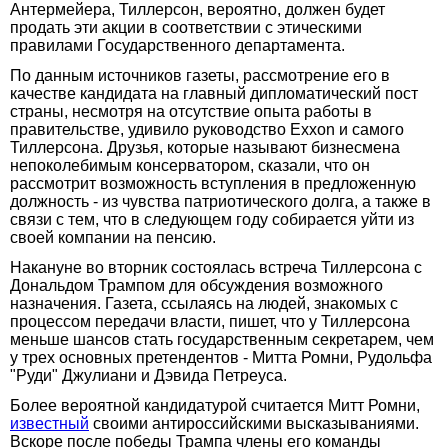
Антермейера, Тиллерсон, вероятно, должен будет
продать эти акции в соответствии с этическими
правилами Государственного департамента.
По данным источников газеты, рассмотрение его в
качестве кандидата на главный дипломатический пост
страны, несмотря на отсутствие опыта работы в
правительстве, удивило руководство Exxon и самого
Тиллерсона. Друзья, которые называют бизнесмена
непоколебимым консерватором, сказали, что он
рассмотрит возможность вступления в предложенную
должность - из чувства патриотического долга, а также в
связи с тем, что в следующем году собирается уйти из
своей компании на пенсию.
Накануне во вторник состоялась встреча Тиллерсона с
Дональдом Трампом для обсуждения возможного
назначения. Газета, ссылаясь на людей, знакомых с
процессом передачи власти, пишет, что у Тиллерсона
меньше шансов стать государственным секретарем, чем
у трех основных претендентов - Митта Ромни, Рудольфа
"Руди" Джулиани и Дэвида Петреуса.
Более вероятной кандидатурой считается Митт Ромни,
известный
своими антироссийскими высказываниями.
Вскоре после победы Трампа члены его команды