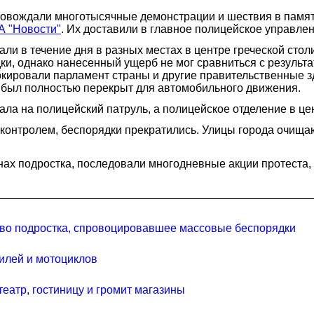
овождали многотысячные демонстрации и шествия в память
А "Новости"
. Их доставили в главное полицейское управлен
ли в течение дня в разных местах в центре греческой сто
ки, однако нанесенный ущерб не мог сравниться с результ
кировали парламент страны и другие правительственные з
я был полностью перекрыт для автомобильного движения.
пала на полицейский патруль, а полицейское отделение в 
контролем, беспорядки прекратились. Улицы города очищают
нах подростка, последовали многодневные акции протеста
ство подростка, спровоцировавшее массовые беспорядки
илей и мотоциклов
еатр, гостиницу и громит магазины