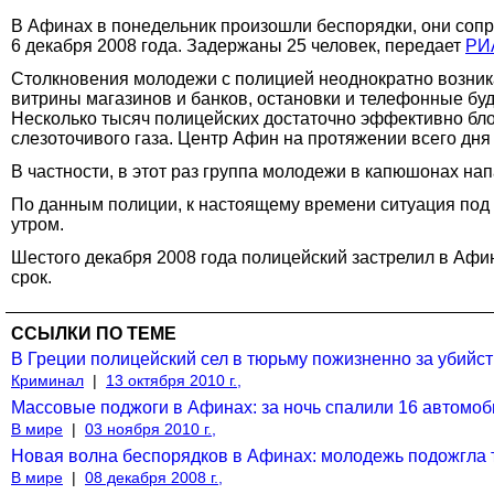
В Афинах в понедельник произошли беспорядки, они сопр
6 декабря 2008 года. Задержаны 25 человек, передает
РИ
Столкновения молодежи с полицией неоднократно возника
витрины магазинов и банков, остановки и телефонные буд
Несколько тысяч полицейских достаточно эффективно бло
слезоточивого газа. Центр Афин на протяжении всего дн
В частности, в этот раз группа молодежи в капюшонах на
По данным полиции, к настоящему времени ситуация под 
утром.
Шестого декабря 2008 года полицейский застрелил в Афи
срок.
ССЫЛКИ ПО ТЕМЕ
В Греции полицейский сел в тюрьму пожизненно за убий
Криминал
|
13 октября 2010 г.,
Массовые поджоги в Афинах: за ночь спалили 16 автомоб
В мире
|
03 ноября 2010 г.,
Новая волна беспорядков в Афинах: молодежь подожгла т
В мире
|
08 декабря 2008 г.,