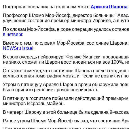
Повторная операция на головном мозге
Ариэля Шарона
Профессор Шломо Мор-Йосеф, директор больницы "Адаса 
улучшение состояния премьер-министра Израиля, а внут
По словам Мор-Йосефа, в ходе операции удалось останови
в четверг
.
Вместе с тем, по словам Мор-Йосефа, состояние Шарона 
NEWSru Israel
.
В свою очередь нейрохирург Феликс Умански, проводивши
не знаю, сможет ли Шарон восстановиться на все 100%, но 
Он также отметил, что состояние Шарона после сегодняшн
компьютерная томография мозга, и, "если не возникнут 
Утром в пятницу у Ариэля Шарона врачи обнаружили повы
было принято решение срочно оперировать.
В пятницу в госпитале побывали действующий премьер-ми
министров Исраэль Маймон.
В четверг Шарону в этой больнице была сделана 9-часов
Ранее утром Шломо Мор-Йосеф сказал, что состояние Ари