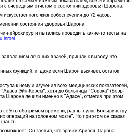
е является самым важным показателем, все эти параметры
ая с очередным отчетом о состоянии здоровья Шарона.
 искусственного жизнеобеспечения до 72 часов.
зменении состояния здоровья Шарона.
врачи-нейрохирурги пытались проводить какие-то тесты на
 Israel
.
 заявлениям лечащих врачей, пришли к выводу, что
енных функций, и, даже если Шарон выживет, остаток
ступа к нему и изучения всех медицинских показателей,
 "Адаса Эйн-Керем", хотя до больницы "Сорока" (Беэр-
та Шарона лечили именно в "Адасе", отметив при этом
т в себя в обозримом времени, равны нулю. Большинству
их операций на головном мозге". Но при этом он сказал,
е шансы.
возможное". Он заявил, что зрачки Ариэля Шарона