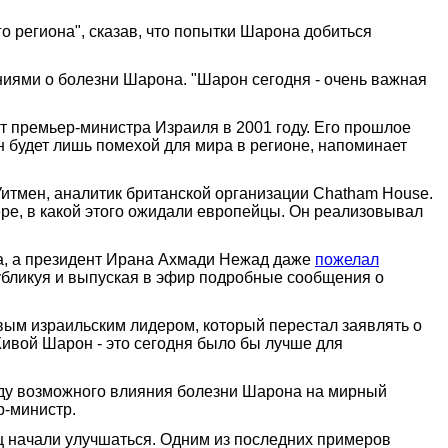
 региона", сказав, что попытки Шарона добиться
ниями о болезни Шарона. "Шарон сегодня - очень важная
ост премьер-министра Израиля в 2001 году. Его прошлое
н будет лишь помехой для мира в регионе, напоминает
Уитмен, аналитик британской организации Chatham House.
нере, в какой этого ожидали европейцы. Он реализовывал
на, а президент Ирана Ахмади Нежад даже
пожелал
убликуя и выпуская в эфир подробные сообщения о
рвым израильским лидером, который перестал заявлять о
"Живой Шарон - это сегодня было бы лучше для
оду возможного влияния болезни Шарона на мирный
р-министр.
ц начали улучшаться. Одним из последних примеров