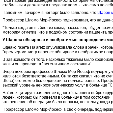
"Все параметры жизнедеятельности, которые мы отслежив
стабильны и держатся в пределах нормы, что само по себ
Напомним, вечером в четверг было заявлено, что
Шарон м
Профессор Шломо Мор-Йосеф подчеркивает, что на данно
"Только когда он выйдет из комы, - сказал он, - будет воз
моторику, отметив, что в подобном состоянии пациента п
У Шарона обширные и необратимые повреждения мо
Однако газета Ha'aretz опубликовала слова врачей, кот
"премьер-министр перенес обширное и необратимое повр
В зависимости от того, насколько тяжелым было кровоизл
жизни он проведет в "вегетативном состоянии".
Вчера вечером профессор Шломо Мор-Йосеф подчеркнул, чт
являются безответственными. Он также сказал, что не сч
Шева) его можно было довезти на полчаса раньше. Профе
высокий уровень нейрохирургических услуг в больнице "С
Ha'aretz цитирует заявление одного "старшего нейрохиру
людей, которых бы привезли в больницу в том состоянии, 
что решение об операции было верным, поскольку, когда р
Профессор Шломо Мор-Йосеф, в свою очередь, подчеркива