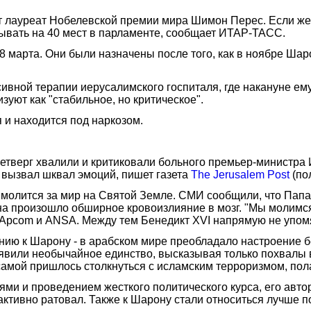
ит лауреат Нобелевской премии мира Шимон Перес. Если ж
ывать на 40 мест в парламенте, сообщает ИТАР-ТАСС.
 марта. Они были назначены после того, как в ноябре Ша
ивной терапии иерусалимского госпиталя, где накануне ем
уют как "стабильное, но критическое".
 и находится под наркозом.
етверг хвалили и критиковали больного премьер-министра 
 вызвал шквал эмоций, пишет газета
The Jerusalem Post
(по
н молится за мир на Святой Земле. СМИ сообщили, что Папа 
на произошло обширное кровоизлияние в мозг. "Мы молимся
 Apcom и ANSA. Между тем Бенедикт XVI напрямую не упо
нию к Шарону - в арабском мире преобладало настроение 
роявили необычайное единство, высказывая только похвалы
самой пришлось столкнуться с исламским терроризмом, пола
ми и проведением жесткого политического курса, его авто
активно ратовал. Также к Шарону стали относиться лучше по