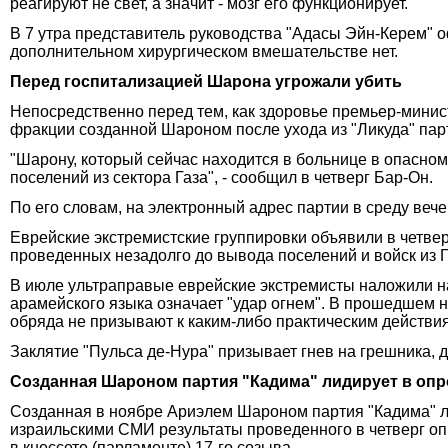
реагируют не свет, а значит - мозг его функционирует.
В 7 утра представитель руководства "Адасы Эйн-Керем" 
дополнительном хирургическом вмешательстве нет.
Перед госпитализацией Шарона угрожали убить
Непосредственно перед тем, как здоровье премьер-минис
фракции созданной Шароном после ухода из "Ликуда" пар
"Шарону, который сейчас находится в больнице в опасном
поселений из сектора Газа", - сообщил в четверг Бар-Он.
По его словам, на электронный адрес партии в среду веч
Еврейские экстремистские группировки объявили в четвер
проведенных незадолго до вывода поселений и войск из Г
В июле ультраправые еврейские экстремисты наложили на 
арамейского языка означает "удар огнем". В прошедшем 
обряда не призывают к каким-либо практическим действия
Заклятие "Пульса де-Нура" призывает гнев на грешника, 
Созданная Шароном партия "Кадима" лидирует в опро
Созданная в ноябре Ариэлем Шароном партия "Кадима" л
израильскими СМИ результаты проведенного в четверг опр
в кнессете (парламенте) 17-го созыва.