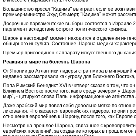
Большинство кресел "Кадима" выиграет, если ее возглав
премьер-министра Эхуд Ольмерт, "Кадима" может рассчит
Досрочные парламентские выборы состоятся в Израиле 28
парламент вследствие острого политического кризиса.
Шарон в настоящий момент находится в отделении интенс
обширного инсульта. Состояние Шарона медики характериз
Премьер присоединен к аппарату искусственного дыхания
Реакция в мире на болезнь Шарона
От Японии до Атлантики лидеры стран мира в минувший ч
недавно рассматривали как угрозу для Ближнего Востока,
Папа Римский Бенедикт XVI в четверг сказал о том, что о
Ближнем Востоке после того, как в среду вечером у Шаро
мир", - цитируют слова Папы информационные агентства
Даже арабский мир повел себя довольно мягко по отноше
ликования. Что касается европейских лидеров, то они п
отношения европейцев к Шарону, после того, как Европе 
Несмотря на прошлое Шарона, связанное с кровопролития
еврейских поселений, за создание которых в прошлом он 