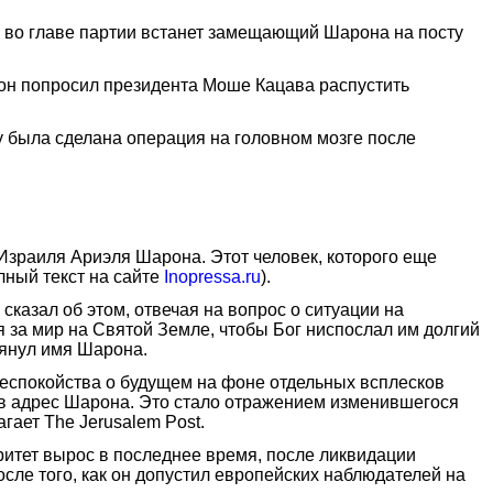
е во главе партии встанет замещающий Шарона на посту
рон попросил президента Моше Кацава распустить
у была сделана операция на головном мозге после
Израиля Ариэля Шарона. Этот человек, которого еще
лный текст на сайте
Inopressa.ru
).
сказал об этом, отвечая на вопрос о ситуации на
 за мир на Святой Земле, чтобы Бог ниспослал им долгий
мянул имя Шарона.
беспокойства о будущем на фоне отдельных всплесков
 в адрес Шарона. Это стало отражением изменившегося
гает The Jerusalem Post.
ритет вырос в последнее время, после ликвидации
сле того, как он допустил европейских наблюдателей на