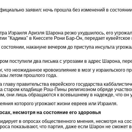
официально заявил: ночь прошла без изменений в состояни
тра Израиля Ариэля Шарона резко ухудшилось, его угрожал
тии "Кадима" в Кнессете Рони Бар-Он, передает кувейтско
 состоянии, накануне вечером до приступа инсульта угрож
ером поступили два письма с угрозами в адрес Шарона, пер
г, что неожиданное кровоизлияние в мозг у израильского 
азы летом прошлого года.
главу правительства еврейского государства каббалистичес
на старом кладбище Рош-Пины религиозном обряде участвова
м, они лишь обращаются к всевышнему в надежде, что он у
деяния которого угрожают жизни евреев или Израиля.
сах, несмотря на состояние его здоровья
идирует в опросах общественного мнения, несмотря на сос
оса показывают, что партия, даже если Шарон не сможет воз