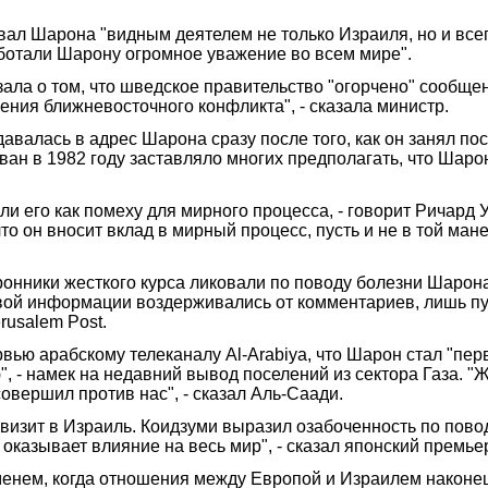
ал Шарона "видным деятелем не только Израиля, но и всего
ботали Шарону огромное уважение во всем мире".
ла о том, что шведское правительство "огорчено" сообще
ения ближневосточного конфликта", - сказала министр.
здавалась в адрес Шарона сразу после того, как он занял п
иван в 1982 году заставляло многих предполагать, что Шаро
 его как помеху для мирного процесса, - говорит Ричард 
что он вносит вклад в мирный процесс, пусть и не в той ма
ронники жесткого курса ликовали по поводу болезни Шаро
овой информации воздерживались от комментариев, лишь п
rusalem Post.
вью арабскому телеканалу Al-Arabiya, что Шарон стал "пе
", - намек на недавний вывод поселений из сектора Газа. 
овершил против нас", - сказал Аль-Саади.
изит в Израиль. Коидзуми выразил озабоченность по пов
оказывает влияние на весь мир", - сказал японский премье
менем, когда отношения между Европой и Израилем наконе