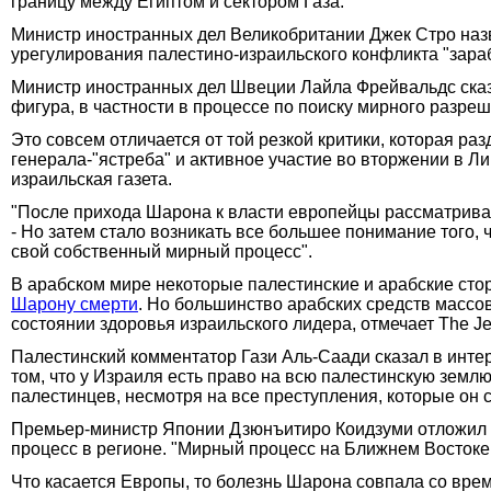
границу между Египтом и сектором Газа.
Министр иностранных дел Великобритании Джек Стро назв
урегулирования палестино-израильского конфликта "зара
Министр иностранных дел Швеции Лайла Фрейвальдс сказа
фигура, в частности в процессе по поиску мирного разреш
Это совсем отличается от той резкой критики, которая ра
генерала-"ястреба" и активное участие во вторжении в Л
израильская газета.
"После прихода Шарона к власти европейцы рассматривали
- Но затем стало возникать все большее понимание того, 
свой собственный мирный процесс".
В арабском мире некоторые палестинские и арабские сто
Шарону смерти
. Но большинство арабских средств масс
состоянии здоровья израильского лидера, отмечает The Je
Палестинский комментатор Гази Аль-Саади сказал в интер
том, что у Израиля есть право на всю палестинскую землю
палестинцев, несмотря на все преступления, которые он с
Премьер-министр Японии Дзюнъитиро Коидзуми отложил в
процесс в регионе. "Мирный процесс на Ближнем Востоке 
Что касается Европы, то болезнь Шарона совпала со вре