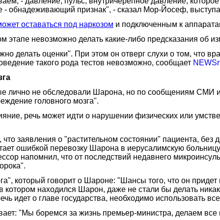
аем, - давление, пульс, внутричерепное давление, которо
е - обнадеживающий признак", - сказал Мор-Йосеф, выступ
ожет оставаться под наркозом
и подключенным к аппаратам
м этапе невозможно делать какие-либо предсказания об и
можно делать оценки". При этом он отверг слухи о том, что 
роведение такого рода тестов невозможно, сообщает
NEWSru
зга
орые лично не обследовали Шарона, но по сообщениям СМИ и
еждение головного мозга".
ияние, речь может идти о нарушении физических или умств
о заявления о "растительном состоянии" пациента, без до
итает ошибкой перевозку Шарона в иерусалимскую больницу
ссор напомнил, что от последствий недавнего микроинсуль
орока".
рга", который говорит о Шароне: "Шансы того, что он приде
в котором находился Шарон, даже не стали бы делать никак
ечь идет о главе государства, необходимо использовать вс
ет: "Мы боремся за жизнь премьер-министра, делаем все 