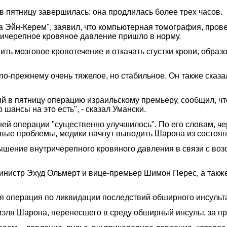
в пятницу завершилась: она продлилась более трех часов.
Эйн-Керем", заявил, что компьютерная томография, прове
ричерепное кровяное давление пришло в норму.
ть мозговое кровотечение и откачать сгустки крови, обра
по-прежнему очень тяжелое, но стабильное. Он также сказ
й в пятницу операцию израильскому премьеру, сообщил, ч
шансы на это есть", - сказал Умански.
ей операции "существенно улучшилось". По его словам, чер
новые проблемы, медики начнут выводить Шарона из состоя
шение внутричерепного кровяного давления в связи с возо
нистр Эхуд Ольмерт и вице-премьер Шимон Перес, а также
ая операция по ликвидации последствий обширного инсульт
эля Шарона, перенесшего в среду обширный инсульт, за п