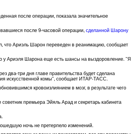
денная после операции, показала значительное
зовавшиеся после 9-часовой операции,
сделанной Шарону
ал, что Ариэль Шарон переведен в реанимацию, сообщает
то у Ариэля Шарона еще есть шансы на выздоровление. "Я
ез два-три дня главе правительства будет сделана
ния искусственной комы", сообщает ИТАР-ТАСС.
бновившимся кровоизлиянием в мозг, в результате чего
 советник премьера Эйяль Арад и секретарь кабинета
а.
рошедшую ночь не претерпело изменений.