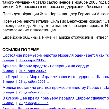
такого улучшения стало заключенное в ноябре 2005 года
миссией Евросоюза в вопросах поддержания безопасности 
Президент Франции Жак Ширак, канцлер Германии Ангел
Премьер-министр Италии Сильвио Берлускони сказал: "Эт
последние годы Берлускони пытается позиционировать Ит
расположение к палестинцам.
Еврейские общины в Риме и Париже отслужили в четверг
ССЫЛКИ ПО ТЕМЕ
Состояние премьер-министра Израиля оценивается как "к
В мире
|
05 января 2006 г.,
Ариэлю Шарону предстоит операция на сердце
В мире
|
01 января 2006 г.,
La Repubblica: Мир в Израиле зависит от здоровья Шарон
В мире
|
29 декабря 2005 г.,
Медики поставили диагноз премьер-министру Израиля Ша
В мире
|
26 декабря 2005 г.,
В ближайшее время премьеру Израиля Шарону сделают о
В мире
|
26 декабря 2005 г.,
Ариэль Шарон вышел на работу после микроинсульта