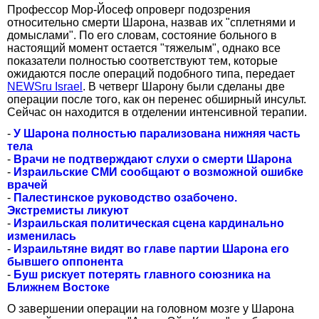
Профессор Мор-Йосеф опроверг подозрения
относительно смерти Шарона, назвав их "сплетнями и
домыслами". По его словам, состояние больного в
настоящий момент остается "тяжелым", однако все
показатели полностью соответствуют тем, которые
ожидаются после операций подобного типа, передает
NEWSru Israel
. В четверг Шарону были сделаны две
операции после того, как он перенес обширный инсульт.
Сейчас он находится в отделении интенсивной терапии.
-
У Шарона полностью парализована нижняя часть
тела
-
Врачи не подтверждают слухи о смерти Шарона
-
Израильские СМИ сообщают о возможной ошибке
врачей
-
Палестинское руководство озабочено.
Экстремисты ликуют
-
Израильская политическая сцена кардинально
изменилась
-
Израильтяне видят во главе партии Шарона его
бывшего оппонента
-
Буш рискует потерять главного союзника на
Ближнем Востоке
О завершении операции на головном мозге у Шарона