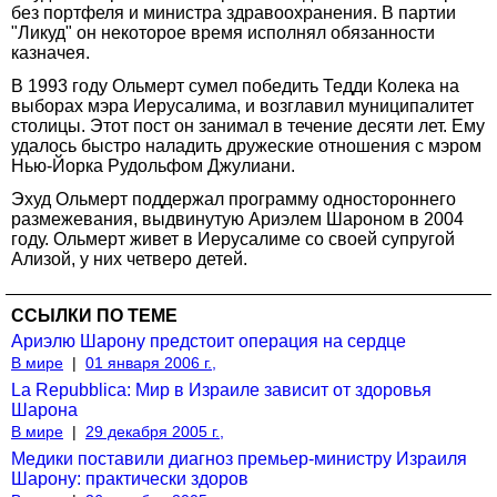
без портфеля и министра здравоохранения. В партии
"Ликуд" он некоторое время исполнял обязанности
казначея.
В 1993 году Ольмерт сумел победить Тедди Колека на
выборах мэра Иерусалима, и возглавил муниципалитет
столицы. Этот пост он занимал в течение десяти лет. Ему
удалось быстро наладить дружеские отношения с мэром
Нью-Йорка Рудольфом Джулиани.
Эхуд Ольмерт поддержал программу одностороннего
размежевания, выдвинутую Ариэлем Шароном в 2004
году. Ольмерт живет в Иерусалиме со своей супругой
Ализой, у них четверо детей.
ССЫЛКИ ПО ТЕМЕ
Ариэлю Шарону предстоит операция на сердце
В мире
|
01 января 2006 г.,
La Repubblica: Мир в Израиле зависит от здоровья
Шарона
В мире
|
29 декабря 2005 г.,
Медики поставили диагноз премьер-министру Израиля
Шарону: практически здоров