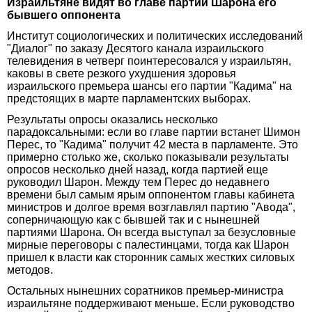
Израильтяне видят во главе партии Шарона его
бывшего оппонента
Институт социологических и политических исследований
"Диалог" по заказу Десятого канала израильского
телевидения в четверг поинтересовался у израильтян,
каковы в свете резкого ухудшения здоровья
израильского премьера шансы его партии "Кадима" на
предстоящих в марте парламентских выборах.
Результаты опросы оказались несколько
парадоксальными: если во главе партии встанет Шимон
Перес, то "Кадима" получит 42 места в парламенте. Это
примерно столько же, сколько показывали результаты
опросов несколько дней назад, когда партией еще
руководил Шарон. Между тем Перес до недавнего
времени был самым ярым оппонентом главы кабинета
министров и долгое время возглавлял партию "Авода",
соперничающую как с бывшей так и с нынешней
партиями Шарона. Он всегда выступал за безусловные
мирные переговоры с палестинцами, тогда как Шарон
пришел к власти как сторонник самых жестких силовых
методов.
Остальных нынешних соратников премьер-министра
израильтяне поддерживают меньше. Если руководство