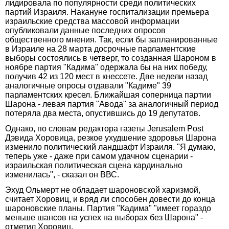
лидировала по популярности среди политических
партий Израиля. Накануне госпитализации премьера
израильские средства массовой информации
опубликовали данные последних опросов
общественного мнения. Так, если бы запланированные
в Израиле на 28 марта досрочные парламентские
выборы состоялись в четверг, то созданная Шароном в
ноябре партия "Кадима" одержала бы на них победу,
получив 42 из 120 мест в кнессете. Две недели назад
аналогичные опросы отдавали "Кадиме" 39
парламентских кресел. Ближайшая соперница партии
Шарона - левая партия "Авода" за аналогичный период
потеряла два места, опустившись до 19 депутатов.
Однако, по словам редактора газеты Jerusalem Post
Дэвида Хоровица, резкое ухудшение здоровья Шарона
изменило политический ландшафт Израиля. "Я думаю,
теперь уже - даже при самом удачном сценарии -
израильская политическая сцена кардинально
изменилась", - сказал он ВВС.
Эхуд Ольмерт не обладает шароновской харизмой,
считает Хоровиц, и вряд ли способен довести до конца
шароновские планы. Партия "Кадима" "имеет гораздо
меньше шансов на успех на выборах без Шарона" -
отметил Хоровиц.