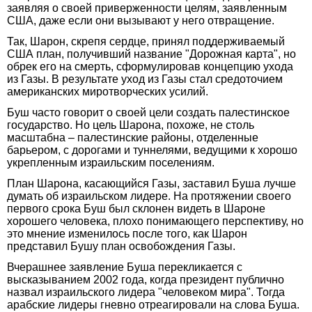
заявляя о своей приверженности целям, заявленным
США, даже если они вызывают у него отвращение.
Так, Шарон, скрепя сердце, принял поддерживаемый
США план, получивший название "Дорожная карта", но
обрек его на смерть, сформулировав концепцию ухода
из Газы. В результате уход из Газы стал средоточием
американских миротворческих усилий.
Буш часто говорит о своей цели создать палестинское
государство. Но цель Шарона, похоже, не столь
масштабна – палестинские районы, отделенные
барьером, с дорогами и туннелями, ведущими к хорошо
укрепленным израильским поселениям.
План Шарона, касающийся Газы, заставил Буша лучше
думать об израильском лидере. На протяжении своего
первого срока Буш был склонен видеть в Шароне
хорошего человека, плохо понимающего перспективу, но
это мнение изменилось после того, как Шарон
представил Бушу план освобождения Газы.
Вчерашнее заявление Буша перекликается с
высказыванием 2002 года, когда президент публично
назвал израильского лидера "человеком мира". Тогда
арабские лидеры гневно отреагировали на слова Буша.