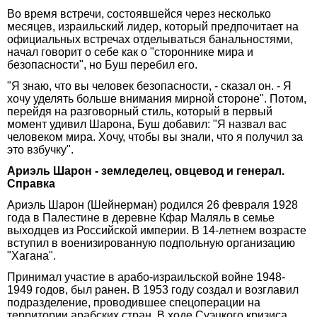
Во время встречи, состоявшейся через несколько
месяцев, израильский лидер, который предпочитает на
официальных встречах отделываться банальностями,
начал говорит о себе как о "стороннике мира и
безопасности", но Буш перебил его.
"Я знаю, что вы человек безопасности, - сказал он. - Я
хочу уделять больше внимания мирной стороне". Потом,
перейдя на разговорный стиль, который в первый
момент удивил Шарона, Буш добавил: "Я назвал вас
человеком мира. Хочу, чтобы вы знали, что я получил за
это взбучку".
Ариэль Шарон - земледелец, овцевод и генерал.
Справка
Ариэль Шарон (Шейнерман) родился 26 февраля 1928
года в Палестине в деревне Кфар Маляль в семье
выходцев из Российской империи. В 14-летнем возрасте
вступил в военизированную подпольную организацию
"Хагана".
Принимал участие в арабо-израильской войне 1948-
1949 годов, был ранен. В 1953 году создал и возглавил
подразделение, проводившее спецоперации на
территории арабских стран. В ходе Суэцкого кризиса