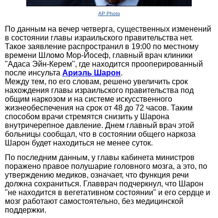
AP Photo
По данным на вечер четверга, cущественных изменений
в состоянии главы израильского правительства нет.
Такое заявление распространил в 19:00 по местному
времени Шломо Мор-Йосеф, главный врач клиники
"Адаса Эйн-Керем", где находится прооперированный
после инсульта
Ариэль Шарон
.
Между тем, по его словам, решено увеличить срок
нахождения главы израильского правительства под
общим наркозом и на системе искусственного
жизнеобеспечения на срок от 48 до 72 часов. Таким
способом врачи стремятся снизить у Шарона
внутричерепное давление. Днем главный врач этой
больницы сообщал, что в состоянии общего наркоза
Шарон будет находиться не менее суток.
По последним данным, у главы кабинета министров
поражено правое полушарие головного мозга, а это, по
утверждению медиков, означает, что функция речи
должна сохраниться. Главврач подчеркнул, что Шарон
"не находится в вегетативном состоянии" и его сердце и
мозг работают самостоятельно, без медицинской
поддержки.