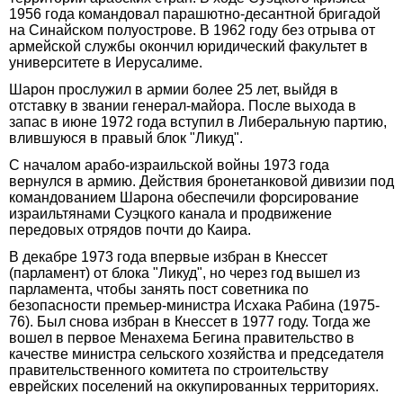
1956 года командовал парашютно-десантной бригадой
на Синайском полуострове. В 1962 году без отрыва от
армейской службы окончил юридический факультет в
университете в Иерусалиме.
Шарон прослужил в армии более 25 лет, выйдя в
отставку в звании генерал-майора. После выхода в
запас в июне 1972 года вступил в Либеральную партию,
влившуюся в правый блок "Ликуд".
С началом арабо-израильской войны 1973 года
вернулся в армию. Действия бронетанковой дивизии под
командованием Шарона обеспечили форсирование
израильтянами Суэцкого канала и продвижение
передовых отрядов почти до Каира.
В декабре 1973 года впервые избран в Кнессет
(парламент) от блока "Ликуд", но через год вышел из
парламента, чтобы занять пост советника по
безопасности премьер-министра Исхака Рабина (1975-
76). Был снова избран в Кнессет в 1977 году. Тогда же
вошел в первое Менахема Бегина правительство в
качестве министра сельского хозяйства и председателя
правительственного комитета по строительству
еврейских поселений на оккупированных территориях.