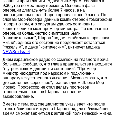
главный врач клиники "Адаса Эйн-Керем" сообщил в
9:30 утра по местному времени. Основная фаза
операции длилась чуть более 7 часов, а на
операционном столе Шарон провел около 9 часов. По
словам Мор-Йосефа, данные компьютерной томографии
говорят о том, что хирургам удалось остановить
кровотечение в мозг премьер-министра. По окончанию
операции большинство симптомов были
"положительные", Шарон "подает стабильные признаки
жизни", однако его состояние продолжает оставаться
"тяжелым", и даже "критическим", цитирует медика
NEWSru Israel
.
Днем израильское радио со ссылкой на главного врача
больницы сообщило, что глава правительства находится
"в угрожающем для жизни состоянии". "Премьер-
министр находится под наркозом и подключен к
аппарату искусственного дыхания. Можно сказать, что
его состояние серьезное", - заявил днем Шломо Мор-
Йозеф. Профессор не стал делать прогнозов
относительно шансов Шарона на полное
выздоровление.
Вместе с тем, ряд специалистов указывает, что после
столь обширного инсульта Шарон вряд ли в ближайшее
время сможет вернуться к активной политической жизни.