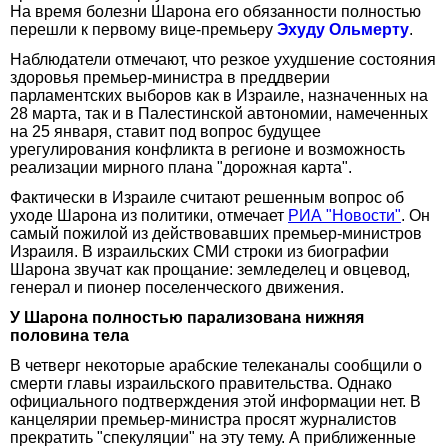
На время болезни Шарона его обязанности полностью
перешли к первому вице-премьеру
Эхуду Ольмерту
.
Наблюдатели отмечают, что резкое ухудшение состояния
здоровья премьер-министра в преддверии
парламентских выборов как в Израиле, назначенных на
28 марта, так и в Палестинской автономии, намеченных
на 25 января, ставит под вопрос будущее
урегулирования конфликта в регионе и возможность
реализации мирного плана "дорожная карта".
Фактически в Израиле считают решенным вопрос об
уходе Шарона из политики, отмечает
РИА "Новости"
. Он
самый пожилой из действовавших премьер-министров
Израиля. В израильских СМИ строки из биографии
Шарона звучат как прощание: земледелец и овцевод,
генерал и пионер поселенческого движения.
У Шарона полностью парализована нижняя
половина тела
В четверг некоторые арабские телеканалы сообщили о
смерти главы израильского правительства. Однако
официального подтверждения этой информации нет. В
канцелярии премьер-министра просят журналистов
прекратить "спекуляции" на эту тему. А приближенные