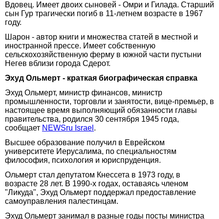
Вдовец. Имеет двоих сыновей - Омри и Гилада. Старший
сын Гур трагически погиб в 11-летнем возрасте в 1967
году.
Шарон - автор книги и множества статей в местной и
иностранной прессе. Имеет собственную
сельскохозяйственную ферму в южной части пустыни
Негев вблизи города Сдерот.
Эхуд Ольмерт - краткая биографическая справка
Эхуд Ольмерт, министр финансов, министр
промышленности, торговли и занятости, вице-премьер, в
настоящее время выполняющий обязанности главы
правительства, родился 30 сентября 1945 года,
сообщает
NEWSru Israel
.
Высшее образование получил в Еврейском
университете Иерусалима, по специальностям
философия, психология и юриспруденция.
Ольмерт стал депутатом Кнессета в 1973 году, в
возрасте 28 лет. В 1990-х годах, оставаясь членом
"Ликуда", Эхуд Ольмерт поддержал предоставление
самоуправления палестинцам.
Эхуд Ольмерт занимал в разные годы посты министра