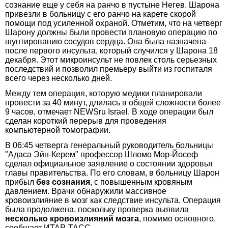
сознание еще у себя на ранчо в пустыне Негев. Шарона
привезли в больницу с его ранчо на карете скорой
помощи под усиленной охраной. Отметим, что на четверг
Шарону должны были провести плановую операцию по
шунтированию сосудов сердца. Она была назначена
после первого инсульта, который случился у Шарона 18
декабря. Этот микроинсульт не повлек столь серьезных
последствий и позволил премьеру выйти из госпиталя
всего через несколько дней.
Между тем операция, которую медики планировали
провести за 40 минут, длилась в общей сложности более
9 часов, отмечает NEWSru Israel. В ходе операции был
сделан короткий перерыв для проведения
компьютерной томографии.
В 06:45 четверга генеральный руководитель больницы
"Адаса Эйн-Керем" профессор Шломо Мор-Йосеф
сделал официальное заявление о состоянии здоровья
главы правительства. По его словам, в больницу Шарон
прибыл
без сознания
, с повышенным кровяным
давлением. Врачи обнаружили массивное
кровоизлияние в мозг как следствие инсульта. Операция
была продолжена, поскольку проверка выявила
несколько кровоизлияний мозга
, помимо основного,
сообщает ИТАР-ТАСС.