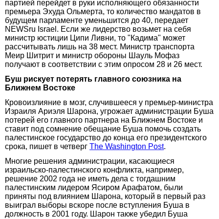
партией перейдет в руки исполняющего обязанности
премьера Эхуда Ольмерта, то количество мандатов в
будущем парламенте уменьшится до 40, передает
NEWSru Israel. Если же лидерство возьмет на себя
министр юстиции Ципи Ливни, то "Кадима" может
рассчитывать лишь на 38 мест. Министр транспорта
Меир Шитрит и министр обороны Шауль Мофаз
получают в соответствии с этим опросом 28 и 26 мест.
Буш рискует потерять главного союзника на
Ближнем Востоке
Кровоизлияние в мозг, случившееся у премьер-министра
Израиля Ариэля Шарона, угрожает администрации Буша
потерей его главного партнера на Ближнем Востоке и
ставит под сомнение обещание Буша помочь создать
палестинское государство до конца его президентского
срока, пишет в четверг
The Washington Post
.
Многие решения администрации, касающиеся
израильско-палестинского конфликта, например,
решение 2002 года не иметь дела с тогдашним
палестинским лидером Ясиром Арафатом, были
приняты под влиянием Шарона, который в первый раз
выиграл выборы вскоре после вступления Буша в
должность в 2001 году. Шарон также убедил Буша