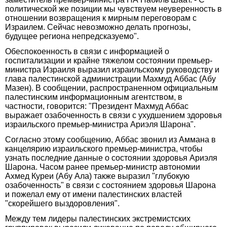
политической же позиции мы чувствуем неуверенность в
отношении возвращения к мирным переговорам с
Израилем. Сейчас невозможно делать прогнозы,
будущее региона непредсказуемо".
Обеспокоенность в связи с информацией о
госпитализации и крайне тяжелом состоянии премьер-
министра Израиля выразил израильскому руководству и
глава палестинской администрации Махмуд Аббас (Абу
Мазен). В сообщении, распространенном официальным
палестинским информационным агентством, в
частности, говорится: "Президент Махмуд Аббас
выражает озабоченность в связи с ухудшением здоровья
израильского премьер-министра Ариэля Шарона".
Согласно этому сообщению, Аббас звонил из Аммана в
канцелярию израильского премьер-министра, чтобы
узнать последние данные о состоянии здоровья Ариэля
Шарона. Часом ранее премьер-министр автономии
Ахмед Куреи (Абу Ала) также выразил "глубокую
озабоченность" в связи с состоянием здоровья Шарона
и пожелал ему от имени палестинских властей
"скорейшего выздоровления".
Между тем лидеры палестинских экстремистских