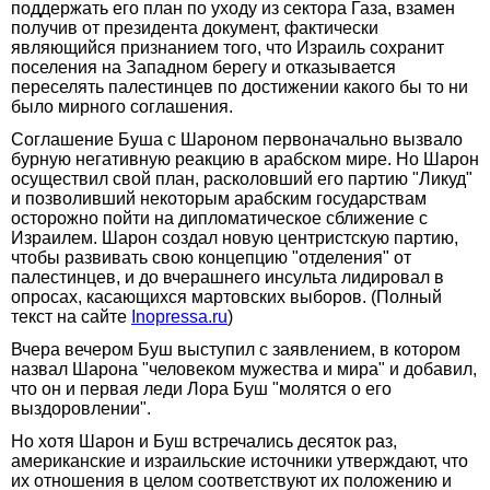
поддержать его план по уходу из сектора Газа, взамен
получив от президента документ, фактически
являющийся признанием того, что Израиль сохранит
поселения на Западном берегу и отказывается
переселять палестинцев по достижении какого бы то ни
было мирного соглашения.
Соглашение Буша с Шароном первоначально вызвало
бурную негативную реакцию в арабском мире. Но Шарон
осуществил свой план, расколовший его партию "Ликуд"
и позволивший некоторым арабским государствам
осторожно пойти на дипломатическое сближение с
Израилем. Шарон создал новую центристскую партию,
чтобы развивать свою концепцию "отделения" от
палестинцев, и до вчерашнего инсульта лидировал в
опросах, касающихся мартовских выборов. (Полный
текст на сайте
Inopressa.ru
)
Вчера вечером Буш выступил с заявлением, в котором
назвал Шарона "человеком мужества и мира" и добавил,
что он и первая леди Лора Буш "молятся о его
выздоровлении".
Но хотя Шарон и Буш встречались десяток раз,
американские и израильские источники утверждают, что
их отношения в целом соответствуют их положению и