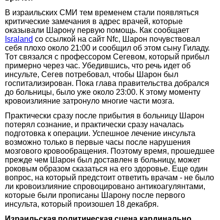
В израильских СМИ тем временем стали появляться
критические замечания в адрес врачей, которые
оказывали Шарону первую помощь. Как сообщает
Israland
со ссылкой на сайт Nfc, Шарон почувствовал
себя плохо около 21:00 и сообщил об этом сыну Гиладу.
Тот связался с профессором Сегевом, который прибыл
примерно через час. Убедившись, что речь идет об
инсульте, Сегев потребовал, чтобы Шарон был
госпитализирован. Пока глава правительства добрался
до больницы, было уже около 23:00. К этому моменту
кровоизлияние затронуло многие части мозга.
Практически сразу после прибытия в больницу Шарон
потерял сознание, и практически сразу началась
подготовка к операции. Успешное лечение инсульта
возможно только в первые часы после нарушения
мозгового кровообращения. Поэтому время, прошедшее
прежде чем Шарон был доставлен в больницу, может
роковым образом сказаться на его здоровье. Еще один
вопрос, на который предстоит ответить врачам - не было
ли кровоизлияние спровоцировано антикоагулянтами,
которые были прописаны Шарону после первого
инсульта, который произошел 18 декабря.
Израильская политическая сцена кардинально