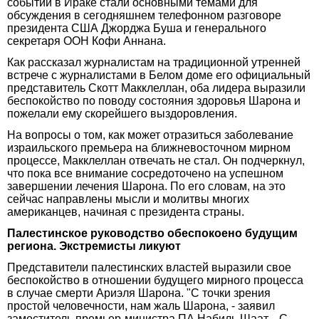
событий в Ираке стали основными темами для
обсуждения в сегодняшнем телефонном разговоре
президента США Джорджа Буша и генерального
секретаря ООН Кофи Аннана.
Как рассказал журналистам на традиционной утренней
встрече с журналистами в Белом доме его официальный
представитель Скотт Макклеллан, оба лидера выразили
беспокойство по поводу состояния здоровья Шарона и
пожелали ему скорейшего выздоровления.
На вопросы о том, как может отразиться заболевание
израильского премьера на ближневосточном мирном
процессе, Макклеллан отвечать не стал. Он подчеркнул,
что пока все внимание сосредоточено на успешном
завершении лечения Шарона. По его словам, на это
сейчас направлены мысли и молитвы многих
американцев, начиная с президента страны.
Палестинское руководство обеспокоено будущим
региона. Экстремисты ликуют
Представители палестинских властей выразили свое
беспокойство в отношении будущего мирного процесса
в случае смерти Ариэля Шарона. "С точки зрения
простой человечности, нам жаль Шарона, - заявил
заместитель премьер-министра ПА Набиль Шаат. - С