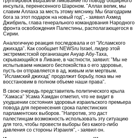
группировок выразили ликование по поводу обширного
инсульта, перенесенного Шароном. "Аллах велик, мы
славим Аллаха за месть этому мяснику. Мы благодарим
бога за этот подарок на новый год", - заявил Ахмед
Джибриль, глава генерального командования Народного
фронта освобождения Палестины, располагающегося в
Сирии.
Аналогичную реакция последовала и от "Исламского
джихада". Как сообщает NEWSru Israel, лидер этой
экстремистской организации Ануар Абу-Таха,
скрывающийся в Ливане, в частности, заявил: "Мы не
испытываем никакого беспокойства о его здоровье,
пусть он отправляется в ад, живым или мертвым.
"Исламский джихад" продолжит борьбу, пока мы не
восстановим в полном объеме наши права".
В свою очередь представитель политического крыла
"Хамаса" Усама Хамдан отметил, что не видит в
ухудшении состояния здоровья израильского премьера
повода для перенесения срока палестинских
парламентских выборов. "Напротив, это даст
палестинцам возможность использовать эту ситуацию
для того, чтобы провести выборы без какого-либо
давления со стороны Израиля", - заявил он.