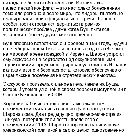
никогда не были особо теплыми. Израильско-
палестинский конфликт – это настолько болезненная
тема для региона и всего мира, что лидеры тщательно
планировали свои официальные встречи. Шарон в
особенности стремился держаться в рамках
политических проблем, даже когда Буш пытался
установить более дружеские отношения.
Буш впервые встретился с Шароном в 1998 году, будучи
еще губернатором Техаса и пытаясь создать себе имя
на мировой арене поездкой в Израиль. Шарон устроил
ему экскурсию на вертолете над оккупированными
территориями, продемонстрировав уязвимость Израиля
к атакам извне и безопасность, которую обеспечивают
израильские поселения на стратегических высотах.
Экскурсия произвела сильное впечатление на Буша,
который упомянул о ней в своем первом выступлении в
Совете Безопасности ООН.
Хорошие рабочие отношения с американским
президентом считались главным фактором успеха
Шарона дома. Два предыдущих премьер-министра из
"Ликуда" потеряли свои посты после ссор с
президентами США. Шарон осторожно манипулирует
американской политикой в своих целях, одновременно