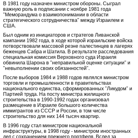
В 1981 году назначен министром обороны. Сыграл
важную роль в подписании с ноябре 1981 года
"Меморандума о взаимопонимании в области
стратегического сотрудничества" между Израилем и
США.
Был одним из инициаторов и стратегов Ливанской
кампании 1982 года, в ходе которой израильские войска
потворствовали массовой резне палестинцев в лагерях
беженцев Сабра и Шатила. В результате расследования
специальная комиссия Верховного суда Израиля
обвинила Шарона в "неправильной оценке ситуации" и
"невыполнении своих обязанностей".
После выборов 1984 и 1988 годов являлся министром
торговли и промышленности в правительствах
национального единства, сформированных "Ликудом" и
Партией труда. На посту министра жилищного
строительства в 1990-1992 годах организовал
размещение в Израиле большого количества
иммигрантов из СССР и России, в том числе
строительство для них 144 тысяч квартир.
В 1996 году стал министром национальной
инфраструктуры, в 1998 году - министром иностранных
дел с сохранением прежнего портфеля. Вслед за