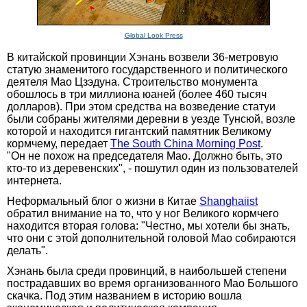
Global Look Press
В китайской провинции Хэнань возвели 36-метровую
статую знаменитого государственного и политического
деятеля Мао Цзэдуна. Строительство монумента
обошлось в три миллиона юаней (более 460 тысяч
долларов). При этом средства на возведение статуи
были собраны жителями деревни в уезде Тунсюй, возле
которой и находится гигантский памятник Великому
кормчему, передает
The South China Morning Post
.
"Он не похож на председателя Мао. Должно быть, это
кто-то из деревенских", - пошутил один из пользователей
интернета.
Неформальный блог о жизни в Китае
Shanghaiist
обратил внимание на то, что у ног Великого кормчего
находится вторая голова: "Честно, мы хотели бы знать,
что они с этой дополнительной головой Мао собираются
делать".
Хэнань была среди провинций, в наибольшей степени
пострадавших во время организованного Мао Большого
скачка. Под этим названием в историю вошла