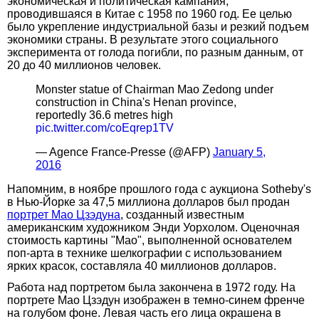
экономическая и политическая кампания,
проводившаяся в Китае с 1958 по 1960 год. Ее целью
было укрепление индустриальной базы и резкий подъем
экономики страны. В результате этого социального
эксперимента от голода погибли, по разным данным, от
20 до 40 миллионов человек.
Monster statue of Chairman Mao Zedong under
construction in China's Henan province,
reportedly 36.6 metres high
pic.twitter.com/coEqrep1TV
— Agence France-Presse (@AFP)
January 5,
2016
Напомним, в ноябре прошлого года с аукциона Sotheby's
в Нью-Йорке за 47,5 миллиона долларов был продан
портрет Мао Цзэдуна
, созданный известным
американским художником Энди Уорхолом. Оценочная
стоимость картины "Мао", выполненной основателем
поп-арта в технике шелкографии с использованием
ярких красок, составляла 40 миллионов долларов.
Работа над портретом была закончена в 1972 году. На
портрете Мао Цзэдун изображен в темно-синем френче
на голубом фоне. Левая часть его лица окрашена в