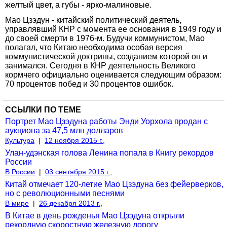
желтый цвет, а губы - ярко-малиновые.
Мао Цзэдун - китайский политический деятель,
управлявший КНР с момента ее основания в 1949 году и
до своей смерти в 1976-м. Будучи коммунистом, Мао
полагал, что Китаю необходима особая версия
коммунистической доктрины, созданием которой он и
занимался. Сегодня в КНР деятельность Великого
кормчего официально оценивается следующим образом:
70 процентов побед и 30 процентов ошибок.
ССЫЛКИ ПО ТЕМЕ
Портрет Мао Цзэдуна работы Энди Уорхола продан с
аукциона за 47,5 млн долларов
Культура
|
12 ноября 2015 г.,
Улан-удэнская голова Ленина попала в Книгу рекордов
России
В России
|
03 сентября 2015 г.,
Китай отмечает 120-летие Мао Цзэдуна без фейерверков,
но с революционными песнями
В мире
|
26 декабря 2013 г.,
В Китае в день рожденья Мао Цзэдуна открыли
рекордную скоростную железную дорогу