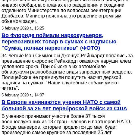
января сообщила о планах его разделения и создании
отдельного Министерства по вопросам реинтеграции
Донбасса. Министр пояснила это решение огромным
объемом задач.
5 february 2020 г., 15:25
Во Флориде поймали наркокурьеров,
перевозивших товар в сумках с надписью
"Сумка, полная наркотиков" (ФОТО)
34-летние Иан Симмонс и Джошуа Рейнхардт попались за
превышение скорости: Рейнхардт оказался нарушителем
условного срока. При обыске в их автомобиле
обнаружили разнообразные виды запрещенных веществ.
Полицейские не преминули пошутить насчет дерзкой
надписи на сумках: "Наши служебные собаки умеют
читать".
5 february 2020 г., 14:07
В Европе начинаются учения НАТО с самой
большой за 25 лет переброской войск из США
В учениях принимают участие более 37 тысяч
военнослужащих из 18 стран - членов и партнеров НАТО.
В ходе маневров, которые продлятся до мая, будет
произведено самое крупное за последние 25 лет