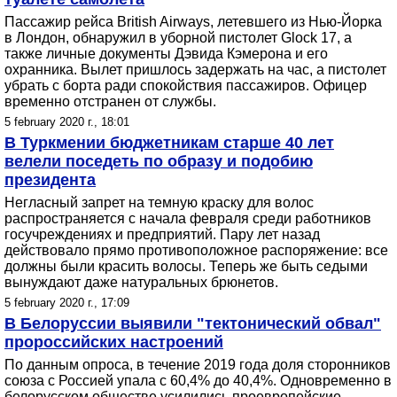
Пассажир рейса British Airways, летевшего из Нью-Йорка
в Лондон, обнаружил в уборной пистолет Glock 17, а
также личные документы Дэвида Кэмерона и его
охранника. Вылет пришлось задержать на час, а пистолет
убрать с борта ради спокойствия пассажиров. Офицер
временно отстранен от службы.
5 february 2020 г., 18:01
В Туркмении бюджетникам старше 40 лет
велели поседеть по образу и подобию
президента
Негласный запрет на темную краску для волос
распространяется с начала февраля среди работников
госучреждениях и предприятий. Пару лет назад
действовало прямо противоположное распоряжение: все
должны были красить волосы. Теперь же быть седыми
вынуждают даже натуральных брюнетов.
5 february 2020 г., 17:09
В Белоруссии выявили "тектонический обвал"
пророссийских настроений
По данным опроса, в течение 2019 года доля сторонников
союза с Россией упала с 60,4% до 40,4%. Одновременно в
белорусском обществе усилились проевропейские