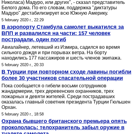
Николаса) Мадуро, или других", - сказал представитель
Белого дома. По его словам, поддержка "диктатуры
Мадуро" дестабилизирует всю Южную Америку.
5 february 2020 г., 22:29
В аэропорту Стамбула самолет выкатился за
ВПП и развалился на части: 157 человек
пострадали, один погиб
Авиалайнер, летевший из Измира, садился во время
сильного дождя и при порывах ветра. На борту
находились 177 пассажиров и шесть членов экипажа.
5 february 2020 г., 20:33
В Турции при повторном сходе лавины погибли
более 30 участников спасательной операции
Пока сообщается о гибели восьми сотрудников
жандармерии, трех деревенских охранников, трех
пожарных и девяти жителей. Среди пострадавших
оказалась главный советник президента Турции Гюльшен
Орхан.
5 february 2020 г., 18:58
Охрана бывшего британского премьера опять
прокололась: телохранитель забыл оружие в
туалете самолета