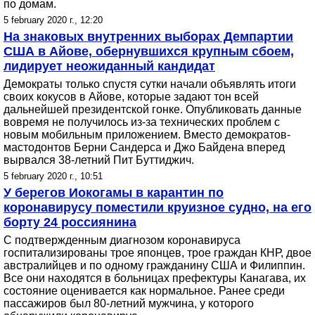
по домам.
5 february 2020 г., 12:20
На знаковых внутренних выборах Демпартии
США в Айове, обернувшихся крупным сбоем,
лидирует неожиданный кандидат
Демократы только спустя сутки начали объявлять итоги
своих кокусов в Айове, которые задают тон всей
дальнейшей президентской гонке. Опубликовать данные
вовремя не получилось из-за технических проблем с
новым мобильным приложением. Вместо демократов-
мастодонтов Берни Сандерса и Джо Байдена вперед
вырвался 38-летний Пит Буттиджич.
5 february 2020 г., 10:51
У берегов Иокогамы в карантин по
коронавирусу поместили круизное судно, на его
борту 24 россиянина
С подтвержденным диагнозом коронавируса
госпитализированы трое японцев, трое граждан КНР, двое
австралийцев и по одному гражданину США и Филиппин.
Все они находятся в больницах префектуры Канагава, их
состояние оценивается как нормальное. Ранее среди
пассажиров был 80-летний мужчина, у которого