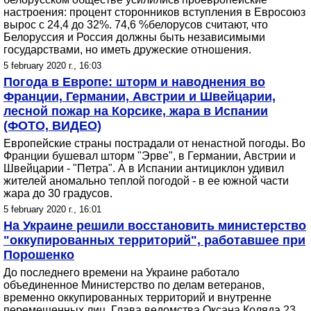
настроения: процент сторонников вступления в Евросоюз
вырос с 24,4 до 32%. 74,6 %белорусов считают, что
Белоруссия и Россия должны быть независимыми
государствами, но иметь дружеские отношения.
5 february 2020 г., 16:03
Погода в Европе: шторм и наводнения во
Франции, Германии, Австрии и Швейцарии,
лесной пожар на Корсике, жара в Испании
(ФОТО, ВИДЕО)
Европейские страны пострадали от ненастной погоды. Во
Франции бушевал шторм "Эрве", в Германии, Австрии и
Швейцарии - "Петра". А в Испании антициклон удивил
жителей аномально теплой погодой - в ее южной части
жара до 30 градусов.
5 february 2020 г., 16:01
На Украине решили восстановить министерство
"оккупированных территорий", работавшее при
Порошенко
До последнего времени на Украине работало
объединенное Министерство по делам ветеранов,
временно оккупированных территорий и внутренне
перемещенных лиц. Глава ведомства Оксана Коляда 23