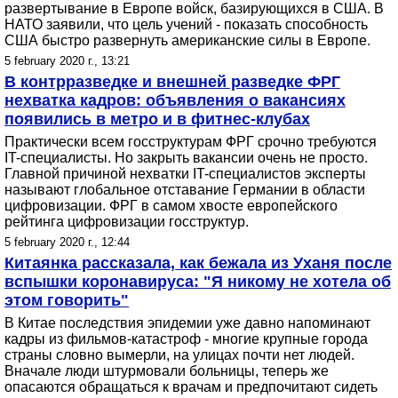
развертывание в Европе войск, базирующихся в США. В
НАТО заявили, что цель учений - показать способность
США быстро развернуть американские силы в Европе.
5 february 2020 г., 13:21
В контрразведке и внешней разведке ФРГ
нехватка кадров: объявления о вакансиях
появились в метро и в фитнес-клубах
Практически всем госструктурам ФРГ срочно требуются
IT-специалисты. Но закрыть вакансии очень не просто.
Главной причиной нехватки IT-специалистов эксперты
называют глобальное отставание Германии в области
цифровизации. ФРГ в самом хвосте европейского
рейтинга цифровизации госструктур.
5 february 2020 г., 12:44
Китаянка рассказала, как бежала из Уханя после
вспышки коронавируса: "Я никому не хотела об
этом говорить"
В Китае последствия эпидемии уже давно напоминают
кадры из фильмов-катастроф - многие крупные города
страны словно вымерли, на улицах почти нет людей.
Вначале люди штурмовали больницы, теперь же
опасаются обращаться к врачам и предпочитают сидеть