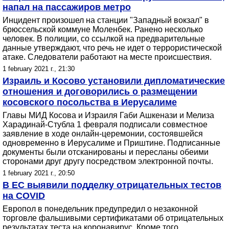
напал на пассажиров метро
Инцидент произошел на станции "Западный вокзал" в
брюссельской коммуне Моленбек. Ранено несколько
человек. В полиции, со ссылкой на предварительные
данные утверждают, что речь не идет о террористической
атаке. Следователи работают на месте происшествия.
1 february 2021 г., 21:30
Израиль и Косово установили дипломатические
отношения и договорились о размещении
косовского посольства в Иерусалиме
Главы МИД Косова и Израиля Габи Ашкенази и Мелиза
Харадинай-Стубла 1 февраля подписали совместное
заявление в ходе онлайн-церемонии, состоявшейся
одновременно в Иерусалиме и Приштине. Подписанные
документы были отсканированы и пересланы обеими
сторонами друг другу посредством электронной почты.
1 february 2021 г., 20:50
В ЕС выявили подделку отрицательных тестов
на COVID
Европол в понедельник предупредил о незаконной
торговле фальшивыми сертификатами об отрицательных
результатах теста на коронавирус. Кроме того,