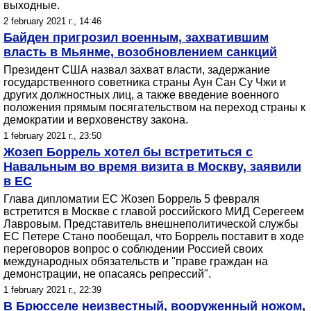
выходные.
2 february 2021 г., 14:46
Байден пригрозил военным, захватившим
власть в Мьянме, возобновлением санкций
Президент США назвал захват власти, задержание
государственного советника страны Аун Сан Су Чжи и
других должностных лиц, а также введение военного
положения прямым посягательством на переход страны к
демократии и верховенству закона.
1 february 2021 г., 23:50
Жозеп Боррель хотел бы встретиться с
Навальным во время визита в Москву, заявили
в ЕС
Глава дипломатии ЕС Жозеп Боррель 5 февраля
встретится в Москве с главой российского МИД Серегеем
Лавровым. Представитель внешнеполитической службы
ЕС Петере Стано пообещал, что Боррель поставит в ходе
переговоров вопрос о соблюдении Россией своих
международных обязательств и "праве граждан на
демонстрации, не опасаясь репрессий".
1 february 2021 г., 22:39
В Брюсселе неизвестный, вооруженный ножом,