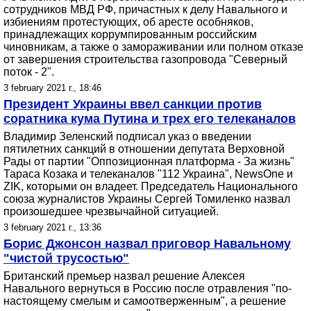
сотрудников МВД РФ, причастных к делу Навального и
избиениям протестующих, об аресте особняков,
принадлежащих коррумпированным российским
чиновникам, а также о замораживании или полном отказе
от завершения строительства газопровода "Северный
поток - 2".
3 february 2021 г., 18:46
Президент Украины ввел санкции против
соратника кума Путина и трех его телеканалов
Владимир Зеленский подписал указ о введении
пятилетних санкций в отношении депутата Верховной
Рады от партии "Оппозиционная платформа - За жизнь"
Тараса Козака и телеканалов "112 Украина", NewsOne и
ZIK, которыми он владеет. Председатель Национального
союза журналистов Украины Сергей Томиленко назвал
произошедшее чрезвычайной ситуацией.
3 february 2021 г., 13:36
Борис Джонсон назвал приговор Навальному
"чистой трусостью"
Британский премьер назвал решение Алексея
Навального вернуться в Россию после отравления "по-
настоящему смелым и самоотверженным", а решение