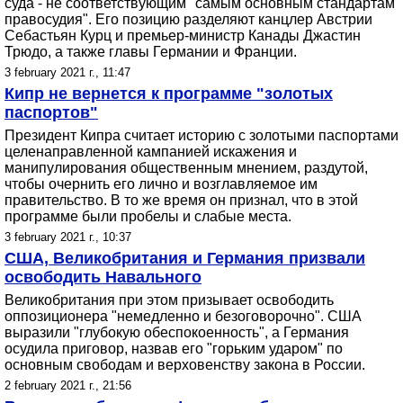
суда - не соответствующим "самым основным стандартам
правосудия". Его позицию разделяют канцлер Австрии
Себастьян Курц и премьер-министр Канады Джастин
Трюдо, а также главы Германии и Франции.
3 february 2021 г., 11:47
Кипр не вернется к программе "золотых
паспортов"
Президент Кипра считает историю с золотыми паспортами
целенаправленной кампанией искажения и
манипулирования общественным мнением, раздутой,
чтобы очернить его лично и возглавляемое им
правительство. В то же время он признал, что в этой
программе были пробелы и слабые места.
3 february 2021 г., 10:37
США, Великобритания и Германия призвали
освободить Навального
Великобритания при этом призывает освободить
оппозиционера "немедленно и безоговорочно". США
выразили "глубокую обеспокоенность", а Германия
осудила приговор, назвав его "горьким ударом" по
основным свободам и верховенству закона в России.
2 february 2021 г., 21:56