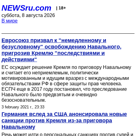
NEWSru.com
| 18+
суббота, 8 августа 2026
В мире
Евросоюз призвал к "немедленному и
безусловному" освобождению Навального,
пригрозив Кремлю "последствиями и
действиями"
ЕС осуждает решение Кремля по приговору Навальному
и считает его неприемлемым, политически
мотивированным и идущим вразрез с международными
обязательствами РФ в сфере защиты прав человека.
ЕСПЧ еще в 2017 году постановил, что преследование
Навального было предвзятым и очевидно
безосновательным.
3 february 2021 г., 23:33
Германия вслед за США анонсировала новые
санкции против Кремля из-за приговора
Навальному
Речь может идти о персональных санкциях против судей и