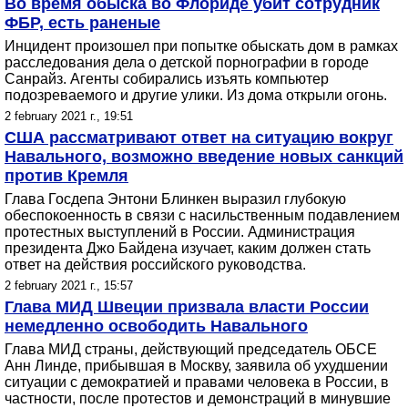
Во время обыска во Флориде убит сотрудник
ФБР, есть раненые
Инцидент произошел при попытке обыскать дом в рамках
расследования дела о детской порнографии в городе
Санрайз. Агенты собирались изъять компьютер
подозреваемого и другие улики. Из дома открыли огонь.
2 february 2021 г., 19:51
США рассматривают ответ на ситуацию вокруг
Навального, возможно введение новых санкций
против Кремля
Глава Госдепа Энтони Блинкен выразил глубокую
обеспокоенность в связи с насильственным подавлением
протестных выступлений в России. Администрация
президента Джо Байдена изучает, каким должен стать
ответ на действия российского руководства.
2 february 2021 г., 15:57
Глава МИД Швеции призвала власти России
немедленно освободить Навального
Глава МИД страны, действующий председатель ОБСЕ
Анн Линде, прибывшая в Москву, заявила об ухудшении
ситуации с демократией и правами человека в России, в
частности, после протестов и демонстраций в минувшие