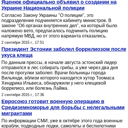
Яценюк официально объявил о создании на
Украине Национальной полиции
Согласно Закону Украины "О полиции", это
подразделение подчиняется кабинету министров. В
законе "Об органах внутренних дел", на который было
наложено вето, предлагалось подчинить полицию
напрямую МВД, но от этого варианта отказались.
2 сентября 2015 г., 17:51
Президент Эстонии заболел боррелиозом после
укуса клеща
По данным прессы, в начале августа эстонский лидер
отправился в лес собирать грибы, а уже через два дня
после прогулки заболел. Врачи больницы города
Вильянди, вблизи которого находится хутор Тоомаса
Хендрика Ильвеса, обнаружили у него клещевой
боррелиоз, или болезнь Лайма.
2 сентября 2015 г., 17:36
Евросоюз готовит военную операцию в
Средиземноморье для борьбы с нелегальными
мигрантами
По информации СМИ, уже в октябре этого года военные
корабли, подводные лодки, самолеты и беспилотники