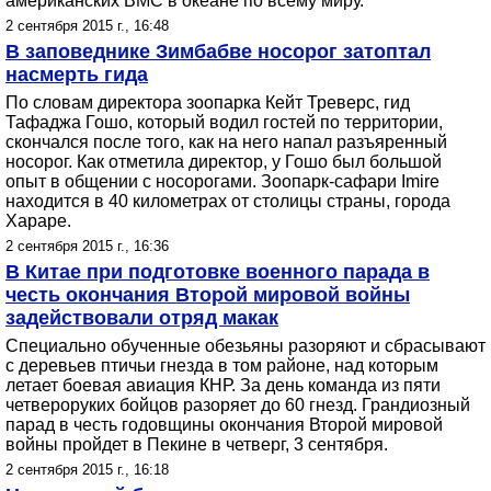
американских ВМС в океане по всему миру.
2 сентября 2015 г., 16:48
В заповеднике Зимбабве носорог затоптал
насмерть гида
По словам директора зоопарка Кейт Треверс, гид
Тафаджа Гошо, который водил гостей по территории,
скончался после того, как на него напал разъяренный
носорог. Как отметила директор, у Гошо был большой
опыт в общении с носорогами. Зоопарк-сафари Imire
находится в 40 километрах от столицы страны, города
Хараре.
2 сентября 2015 г., 16:36
В Китае при подготовке военного парада в
честь окончания Второй мировой войны
задействовали отряд макак
Специально обученные обезьяны разоряют и сбрасывают
с деревьев птичьи гнезда в том районе, над которым
летает боевая авиация КНР. За день команда из пяти
четвероруких бойцов разоряет до 60 гнезд. Грандиозный
парад в честь годовщины окончания Второй мировой
войны пройдет в Пекине в четверг, 3 сентября.
2 сентября 2015 г., 16:18