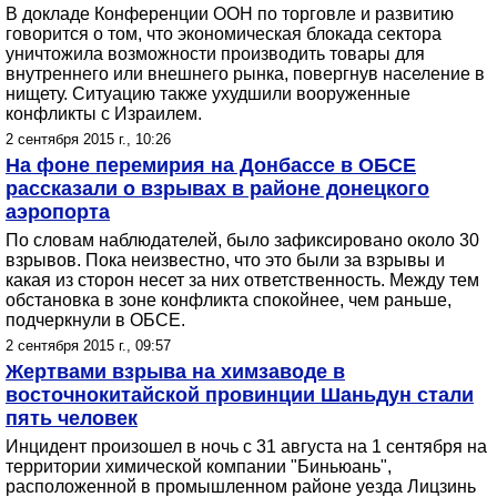
В докладе Конференции ООН по торговле и развитию
говорится о том, что экономическая блокада сектора
уничтожила возможности производить товары для
внутреннего или внешнего рынка, повергнув население в
нищету. Ситуацию также ухудшили вооруженные
конфликты с Израилем.
2 сентября 2015 г., 10:26
На фоне перемирия на Донбассе в ОБСЕ
рассказали о взрывах в районе донецкого
аэропорта
По словам наблюдателей, было зафиксировано около 30
взрывов. Пока неизвестно, что это были за взрывы и
какая из сторон несет за них ответственность. Между тем
обстановка в зоне конфликта спокойнее, чем раньше,
подчеркнули в ОБСЕ.
2 сентября 2015 г., 09:57
Жертвами взрыва на химзаводе в
восточнокитайской провинции Шаньдун стали
пять человек
Инцидент произошел в ночь с 31 августа на 1 сентября на
территории химической компании "Биньюань",
расположенной в промышленном районе уезда Лицзинь