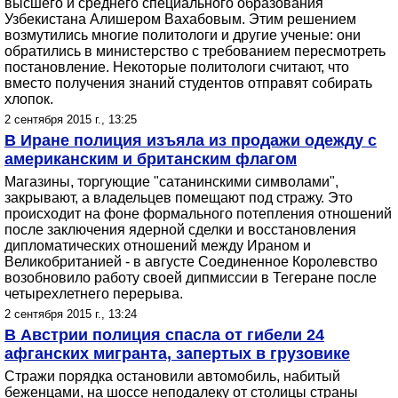
высшего и среднего специального образования
Узбекистана Алишером Вахабовым. Этим решением
возмутились многие политологи и другие ученые: они
обратились в министерство с требованием пересмотреть
постановление. Некоторые политологи считают, что
вместо получения знаний студентов отправят собирать
хлопок.
2 сентября 2015 г., 13:25
В Иране полиция изъяла из продажи одежду с
американским и британским флагом
Магазины, торгующие "сатанинскими символами",
закрывают, а владельцев помещают под стражу. Это
происходит на фоне формального потепления отношений
после заключения ядерной сделки и восстановления
дипломатических отношений между Ираном и
Великобританией - в августе Соединенное Королевство
возобновило работу своей дипмиссии в Тегеране после
четырехлетнего перерыва.
2 сентября 2015 г., 13:24
В Австрии полиция спасла от гибели 24
афганских мигранта, запертых в грузовике
Стражи порядка остановили автомобиль, набитый
беженцами, на шоссе неподалеку от столицы страны