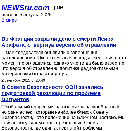
NEWSru.com
| 18+
четверг, 6 августа 2026
В мире
Во Франции закрыли дело о смерти Ясира
Арафата, отвергнув версию об отравлении
В мае следователи объявили о завершении
расследования. Окончательные выводы следствия на тот
момент не оглашались, однако уже тогда было известно,
что версия об отравлении политика радиоактивными
материалами была отвергнута.
2 сентября 2015 г., 23:49
В Совете Безопасности ООН занялись
подготовкой резолюции по проблеме
мигрантов
"Глобальный вопрос мигрантов очень разнообразный,
но один аспект, который наиболее близок Совету
Безопасности, - это положение на Ближнем Востоке. Мы
сейчас обсуждаем проект резолюции Совета
Безопасности, где один аспект этой проблемы