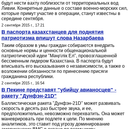
будут нести вахту поблизости от территориальных вод
Ливии. Конкретные данные о составе военно-морских сил,
которые примут участие в операции, станут известны в
середине сентября.
2 сентября 2015 г., 17:21
В паспорта казахстанцев для поднятия
патриотизма впишут слова Назарбаева
Таким образом в умы граждан собираются внедрить
основные нормы и ценности общенациональной
патриотической идеи "Мәңгілік Ел", провозглашенной
бессменным лидером Казахстана. В паспорта будут
вписывать его высказывания о независимости, а также о
возложении обязанности по принесению присяги
гражданина республики.
2 сентября 2015 г., 16:54
В Пекине представят "убийцу авианосцев" -
ракету "Дунфэн-21D"
Баллистическая ракета "Дунфэн-21D" может развивать
скорость в десять раз быстрее звука, и ее,
предположительно, невозможно перехватить. Она может
маневрировать при подлете к цели. По мнению
аналитиков, это ставит под угрозу доминирование