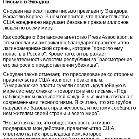
Письмо в Эквадор
Сноуден написал также письмо президенту Эквадора
Рафаэлю Корреа. В нем говорится, что правительство
США ежедневно нарушает базовые права миллионов
людей по всему миру.
Как сообщило британское агентство Press Association, в
этом послании американец благодарит правительство
латиноамериканской страны, которое "помогло ему
попасть в Россию". Кроме того, он выражает
признательность властям республики за "рассмотрение
его запроса о предоставлении убежища".
Сноуден также отмечает, что преследование со стороны
правительства США является незаконным.
"Американские власти сумели создать крупнейшую в
мире систему слежки, - говорится в его письме. - Под
наблюдением оказывается каждый, чья жизнь связана с
современными технологиями. Я считаю, что это грубое
нарушение базовых прав человека, и поэтому сообщил о
нем жителям своей страны и всего мира".
"Несмотря на то, что общественность активно
поддержала мои действия, правительство США
ответило на них преследованием, которое