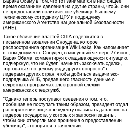
Барака Обаму в том, что тот занимается в настоящее
время оказанием давления на другие страны, чтобы они
не предоставили политическое убежище бывшему
техническому сотруднику ЦРУ и подрядчику
американского Агентства национальной безопасности
(АНБ).
Такое обличение властей США содержится в
письменном заявлении Сноудена, которое
распространила организация WikiLeaks. Как напоминает
в этом документе Сноуден, в минувший четверг, 27 июня,
Барак Обама, комментируя складывающуюся ситуацию,
подчеркнул, что не будет "начинать заключать сделки,
торговаться по целому ряду других вопросов" с
лидерами других стран, чтобы добиться выдачи экс-
подрядчика АНБ, предавшего гласности данные о
секретных программах электронной слежки
американских спецслужб.
"Однако теперь поступают сведения о том, что,
пообещав не поступать таким образом, президент отдал
распоряжение вице-президенту оказывать давление на
лидеров государств, у которых я запросил защиты,
чтобы они отвергли мои прошения о предоставлении
убежища", - говорится в заявлении.