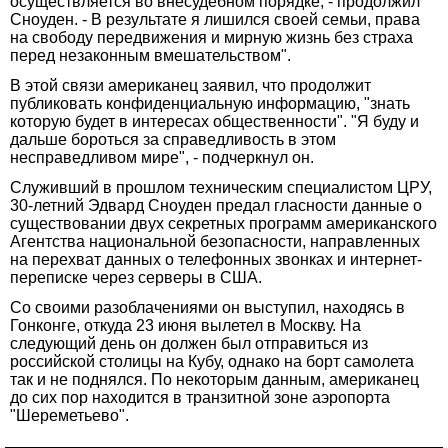
осуществляется во внесудебном порядке, - продолжил
Сноуден. - В результате я лишился своей семьи, права
на свободу передвижения и мирную жизнь без страха
перед незаконным вмешательством".
В этой связи американец заявил, что продолжит
публиковать конфиденциальную информацию, "знать
которую будет в интересах общественности". "Я буду и
дальше бороться за справедливость в этом
несправедливом мире", - подчеркнул он.
Cлуживший в прошлом техническим специалистом ЦРУ,
30-летний Эдвард Сноуден предал гласности данные о
существовании двух секретных программ американского
Агентства национальной безопасности, направленных
на перехват данных о телефонных звонках и интернет-
переписке через серверы в США.
Со своими разоблачениями он выступил, находясь в
Гонконге, откуда 23 июня вылетел в Москву. На
следующий день он должен был отправиться из
российской столицы на Кубу, однако на борт самолета
так и не поднялся. По некоторым данным, американец
до сих пор находится в транзитной зоне аэропорта
"Шереметьево".