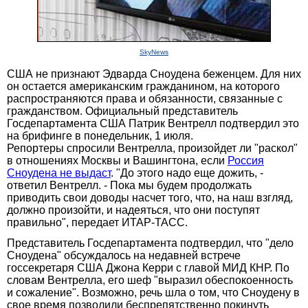
SkyNews
США не признают Эдварда Сноудена беженцем. Для них
он остается американским гражданином, на которого
распространяются права и обязанности, связанные с
гражданством. Официальный представитель
Госдепартамента США Патрик Вентрелл подтвердил это
на брифинге в понедельник, 1 июля.
Репортеры спросили Вентрелла, произойдет ли "раскол"
в отношениях Москвы и Вашингтона, если
Россия
Сноудена не выдаст
. "До этого надо еще дожить, -
ответил Вентрелл. - Пока мы будем продолжать
приводить свои доводы насчет того, что, на наш взгляд,
должно произойти, и надеяться, что они поступят
правильно", передает ИТАР-ТАСС.
Представитель Госдепартамента подтвердил, что "дело
Сноудена" обсуждалось на недавней встрече
госсекретаря США Джона Керри с главой МИД КНР. По
словам Вентрелла, его шеф "выразил обеспокоенность
и сожаление". Возможно, речь шла о том, что Сноудену в
свое время позволили беспрепятственно покинуть