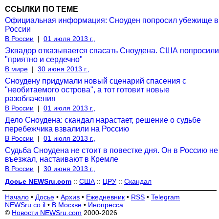
ССЫЛКИ ПО ТЕМЕ
Официальная информация: Сноуден попросил убежище в
России
В России
|
01 июля 2013 г.,
Эквадор отказывается спасать Сноудена. США попросили
"приятно и сердечно"
В мире
|
30 июня 2013 г.,
Сноудену придумали новый сценарий спасения с
"необитаемого острова", а тот готовит новые
разоблачения
В России
|
01 июля 2013 г.,
Дело Сноудена: скандал нарастает, решение о судьбе
перебежчика взвалили на Россию
В России
|
01 июля 2013 г.,
Судьба Сноудена не стоит в повестке дня. Он в Россию не
въезжал, настаивают в Кремле
В России
|
30 июня 2013 г.,
Досье NEWSru.com
::
США
::
ЦРУ
::
Скандал
Начало
•
Досье
•
Архив
•
Ежедневник
•
RSS
•
Telegram
NEWSru.co.il
•
В Москве
•
Инопресса
©
Новости NEWSru.com
2000-2026