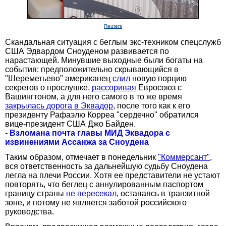
Reuters
Скандальная ситуация с беглым экс-техником спецслужб
США Эдвардом Сноуденом развивается по
нарастающей. Минувшие выходные были богаты на
события: предположительно скрывающийся в
"Шереметьево" американец
слил
новую порцию
секретов о прослушке,
рассоривая
Евросоюз с
Вашингтоном, а для него самого в то же время
закрылась дорога в Эквадор
, после того как к его
президенту Рафаэлю Корреа "сердечно" обратился
вице-президент США Джо Байден.
-
Взломана почта главы МИД Эквадора с
извинениями Ассанжа за Сноудена
Таким образом, отмечает в понедельник
"Коммерсант"
,
вся ответственность за дальнейшую судьбу Сноудена
легла на плечи России. Хотя ее представители не устают
повторять, что беглец с аннулированным паспортом
границу страны
не пересекал
, оставаясь в транзитной
зоне, и потому не является заботой российского
руководства.