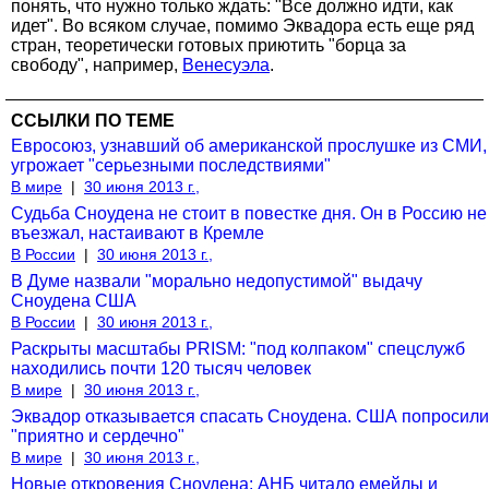
понять, что нужно только ждать: "Все должно идти, как
идет". Во всяком случае, помимо Эквадора есть еще ряд
стран, теоретически готовых приютить "борца за
свободу", например,
Венесуэла
.
ССЫЛКИ ПО ТЕМЕ
Евросоюз, узнавший об американской прослушке из СМИ,
угрожает "серьезными последствиями"
В мире
|
30 июня 2013 г.,
Судьба Сноудена не стоит в повестке дня. Он в Россию не
въезжал, настаивают в Кремле
В России
|
30 июня 2013 г.,
В Думе назвали "морально недопустимой" выдачу
Сноудена США
В России
|
30 июня 2013 г.,
Раскрыты масштабы PRISM: "под колпаком" спецслужб
находились почти 120 тысяч человек
В мире
|
30 июня 2013 г.,
Эквадор отказывается спасать Сноудена. США попросили
"приятно и сердечно"
В мире
|
30 июня 2013 г.,
Новые откровения Сноудена: АНБ читало емейлы и