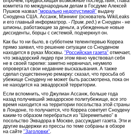
Впрочем, предвосхищая возможные последствия, глава
комитета по международным делам в Госдуме Алексей
Пушков назвал
"морально недопустимой"
выдачу
Сноудена США. Ассанж, Мэннинг (основатель WikiLeaks
и его главный информатрор. -
Прим. ред.
) и Сноуден - не
шпионы, работающие за деньги, а убежденные новые
диссиденты, борцы с системой, подчеркнул он.
Как бы то ни было, в субботнем телеинтервью Корреа
прямо заявил, что решение ситуации со Сноуденом
находится в руках Москвы.
"Российская газета"
отмечает,
что эквадорский лидер при этом явно чувствовал себя
не в своей тарелке: заметно нервничал, неумело
опровергал свои недавние высказывания. А также
сделал существенную ремарку: сказал, что просьба об
убежище Сноудену не может быть рассмотрена, пока он
не находится на эквадорской территории.
Если вспомнить, что Джулиан Ассанж, больше года
назад получивший эквадорское политубежище, все это
время находится на территории посольства этой страны
в Лондоне, то получается, что Корреа советует Сноудену
каким-то образом перебраться из "Шереметьево" в
посольство Эквадора в Москве, рассуждает газета. Эти и
другие выдержки из прессы по теме собраны в обзоре
на сайте
"Заголовки"
.