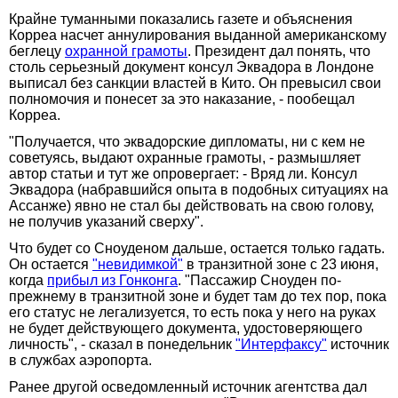
Крайне туманными показались газете и объяснения
Корреа насчет аннулирования выданной американскому
беглецу
охранной грамоты
. Президент дал понять, что
столь серьезный документ консул Эквадора в Лондоне
выписал без санкции властей в Кито. Он превысил свои
полномочия и понесет за это наказание, - пообещал
Корреа.
"Получается, что эквадорские дипломаты, ни с кем не
советуясь, выдают охранные грамоты, - размышляет
автор статьи и тут же опровергает: - Вряд ли. Консул
Эквадора (набравшийся опыта в подобных ситуациях на
Ассанже) явно не стал бы действовать на свою голову,
не получив указаний сверху".
Что будет со Сноуденом дальше, остается только гадать.
Он остается
"невидимкой"
в транзитной зоне с 23 июня,
когда
прибыл из Гонконга
. "Пассажир Сноуден по-
прежнему в транзитной зоне и будет там до тех пор, пока
его статус не легализуется, то есть пока у него на руках
не будет действующего документа, удостоверяющего
личность", - сказал в понедельник
"Интерфаксу"
источник
в службах аэропорта.
Ранее другой осведомленный источник агентства дал