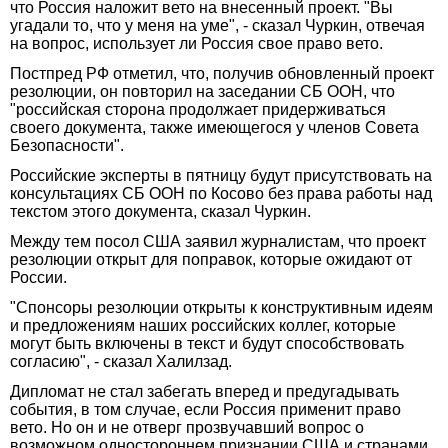
что Россия наложит вето на внесенный проект. "Вы
угадали то, что у меня на уме", - сказал Чуркин, отвечая
на вопрос, использует ли Россия свое право вето.
Постпред РФ отметил, что, получив обновленный проект
резолюции, он повторил на заседании СБ ООН, что
"российская сторона продолжает придерживаться
своего документа, также имеющегося у членов Совета
Безопасности".
Российские эксперты в пятницу будут присутствовать на
консультациях СБ ООН по Косово без права работы над
текстом этого документа, сказал Чуркин.
Между тем посол США заявил журналистам, что проект
резолюции открыт для поправок, которые ожидают от
России.
"Спонсоры резолюции открыты к конструктивным идеям
и предложениям наших российских коллег, которые
могут быть включены в текст и будут способствовать
согласию", - сказал Халилзад.
Дипломат не стал забегать вперед и предугадывать
события, в том случае, если Россия применит право
вето. Но он и не отверг прозвучавший вопрос о
возможном одностороннем признании США и странами