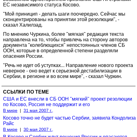
ЕС независимого статуса Косово.
"Мой приницип - делать шаги поочередно. Сейчас мы
сконцентрированы на принятии этой резолюции", -
сказал Халилзад.
По мнению Чуркина, более "мягкая" редакция текста
направлена на то, чтобы привлечь на сторону авторов
документа "колеблющихся" непостоянных членов СБ
ООН, которые в определенной степени разделяли
опасения России.
"Речь не идет об уступках... Направление нового проекта
неверное - оно ведет к серьезной дестабилизации в
Сербии, в регионе и во всем мире", - сказал Чуркин.
ССЫЛКИ ПО ТЕМЕ
США и ЕС внесли в СБ ООН "мягкий" проект резолюции
по Косово, Россия не поддержит и его
В мире
|
31 мая 2007 г.,
Косово точно не будет частью Сербии, заявила Кондолиза
Райс
В мире
|
30 мая 2007 г.,
В Косово и Сербии ждут решения России и опасаются