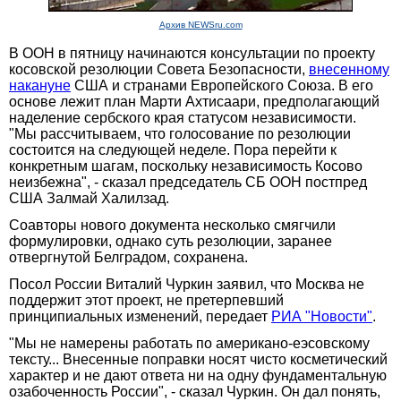
Архив NEWSru.com
В ООН в пятницу начинаются консультации по проекту
косовской резолюции Совета Безопасности,
внесенному
накануне
США и странами Европейского Союза. В его
основе лежит план Марти Ахтисаари, предполагающий
наделение сербского края статусом независимости.
"Мы рассчитываем, что голосование по резолюции
состоится на следующей неделе. Пора перейти к
конкретным шагам, поскольку независимость Косово
неизбежна", - сказал председатель СБ ООН постпред
США Залмай Халилзад.
Соавторы нового документа несколько смягчили
формулировки, однако суть резолюции, заранее
отвергнутой Белградом, сохранена.
Посол России Виталий Чуркин заявил, что Москва не
поддержит этот проект, не претерпевший
принципиальных изменений, передает
РИА "Новости"
.
"Мы не намерены работать по американо-еэсовскому
тексту... Внесенные поправки носят чисто косметический
характер и не дают ответа ни на одну фундаментальную
озабоченность России", - сказал Чуркин. Он дал понять,