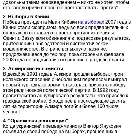
довольны таким нововведением – никто не хотел, чтобы
его заподозрили в попытке проголосовать "против".
2. Выборы в Кении
Победа президента Мваи Кибаки
на выборах
2007 года в
Кении стали сюрпризом, ведь во всех предварительных
опросах он отставал от своего противника Раилы
Одинги. Зазвучали обвинения в подтасовке результатов,
притеснении наблюдателей и систематическом
мошенничестве. В стране вспыхнуло насилие,
продолжавшееся до тех пор, пока стороны в феврале
2008 года не подписали соглашение о разделе власти.
3. Алжирские исламисты
В декабре 1991 года в Алжире прошли выборы. Фронт
исламского спасения с небольшим перевесом выиграл
первый тур, однако армия отказалась признать победу
этой религиозной политической партии. В 1992 году
правительство аннулировало результаты, что привело к
гражданской войне. В ходе нее в последующие десять
лет на территории Алжира погибли более 160 тысяч
человек.
4. "Оранжевая революция"
Когда украинский премьер-министр Виктор Янукович
объявил о своей победе на выборах, прошедших в