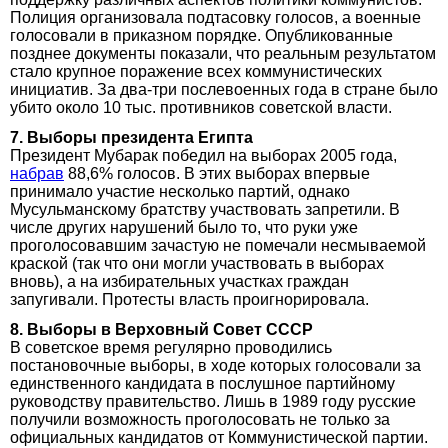
Полиция организовала подтасовку голосов, а военные
голосовали в приказном порядке. Опубликованные
позднее документы показали, что реальным результатом
стало крупное поражение всех коммунистических
инициатив. За два-три послевоенных года в стране было
убито около 10 тыс. противников советской власти.
7. Выборы президента Египта
Президент Мубарак победил на выборах 2005 года,
набрав
88,6% голосов. В этих выборах впервые
принимало участие несколько партий, однако
Мусульманскому братству участвовать запретили. В
числе других нарушений было то, что руки уже
проголосовавшим зачастую не помечали несмываемой
краской (так что они могли участвовать в выборах
вновь), а на избирательных участках граждан
запугивали. Протесты власть проигнорировала.
8. Выборы в Верховный Совет СССР
В советское время регулярно проводились
постановочные выборы, в ходе которых голосовали за
единственного кандидата в послушное партийному
руководству правительство. Лишь в 1989 году русские
получили возможность проголосовать не только за
официальных кандидатов от Коммунистической партии.