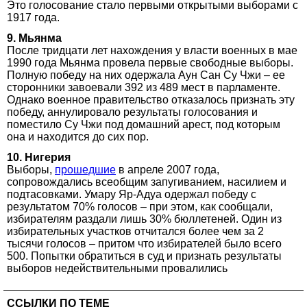
Это голосование стало первыми открытыми выборами с
1917 года.
9. Мьянма
После тридцати лет нахождения у власти военных в мае
1990 года Мьянма провела первые свободные выборы.
Полную победу на них одержала Аун Сан Су Чжи – ее
сторонники завоевали 392 из 489 мест в парламенте.
Однако военное правительство отказалось признать эту
победу, аннулировало результаты голосования и
поместило Су Чжи под домашний арест, под которым
она и находится до сих пор.
10. Нигерия
Выборы,
прошедшие
в апреле 2007 года,
сопровождались всеобщим запугиванием, насилием и
подтасовками. Умару Яр-Адуа одержал победу с
результатом 70% голосов – при этом, как сообщали,
избирателям раздали лишь 30% бюллетеней. Один из
избирательных участков отчитался более чем за 2
тысячи голосов – притом что избирателей было всего
500. Попытки обратиться в суд и признать результаты
выборов недействительными провалились
ССЫЛКИ ПО ТЕМЕ