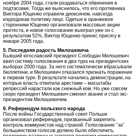
ноябре 2004 года, стали раздаваться обвинения в
подтасовке. Тогда же выяснилось, что его противника
Виктора Ющенко отравили диоксином, навсегда
изуродовав политику лицо. Одетые в оранжевое
сторонники Ющенко организовали массовые акции
протеста, и новое голосование выиграл уже он с
результатом 52%. Виктор Ющенко принес присягу в
январе 2005 года.
5. Последняя радость Милошевича
Бывший югославский президент Слободан Милошевич
ввел систему голосования в два тура на президентских
выборах 2000 года. За него систематически вбрасывали
бюллетени, и Милошевич отказался признать поражение
в первом туре. В результате начались демонстрации, на
которые власть ответила арестами – масштабы
репрессий нарастали как снежный ком. Но уже совсем
скоро президент Милошевич сменил звание и стал экс-
президентом Милошевичем.
6. Референдум польского народа
После войны Государственный совет Польши
организовал референдум, призванный закрепить
контроль коммунистов над страной. Голосование "за"
большинством голосов должно было обеспечить
поддержку различных аспектов политики коммунистов.