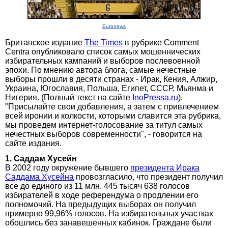
Euronews
Британское издание
The Times
в рубрике Comment
Centra опубликовало список самых мошеннических
избирательных кампаний и выборов послевоенной
эпохи. По мнению автора блога, самые нечестные
выборы прошли в десяти странах - Ирак, Кения, Алжир,
Украина, Югославия, Польша, Египет, СССР, Мьянма и
Нигерия. (Полный текст на сайте
InoPressa.ru
).
"Присылайте свои добавления, а затем с привлечением
всей иронии и колкости, которыми славится эта рубрика,
мы проведем интернет-голосование за титул самых
нечестных выборов современности", - говорится на
сайте издания.
1. Саддам Хусейн
В 2002 году окружение бывшего
президента Ирака
Саддама Хусейна
провозгласило, что президент получил
все до единого из 11 млн. 445 тысяч 638 голосов
избирателей в ходе референдума о продлении его
полномочий. На предыдущих выборах он получил
примерно 99,96% голосов. На избирательных участках
обошлись без занавешенных кабинок. Граждане были