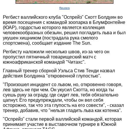
Reuters
Регбист валлийского клуба "Оспрейз" Скотт Болдуин во
время посещения с командой зоопарка в Блумфонтейне
(ЮАР), гордостью которого является коллекция
человекообразных обезьян, решил погладить льва и был
укушен хищником (пострадала рука смелого
спортсмена), сообщает издание The Sun.
Регбисту наложили несколько швов, из-за чего он
пропустил пятничный товарищеский матч с
южноафриканской командой "Читахс".
Главный тренер сборной Уэльса Стив Тенди назвал
действия Болдуина "откровенной глупостью".
"Произошел инцидент со львом, но, откровенно говоря,
лев здесь не при чем. Он укусил Скотта, но когда ты
суешь руку за ограду, где сидит лев, тебя обязательно
цапнут. Его предупреждали, чтобы он вел себя
осторожно, так что эта глупость на его совести", - сказал
тренер, добавив, что "нельзя гладить льва как котенка".
"Оспрейз" стали первой валлийской командой, которая
принимает участие в выставочном турнире в Южной