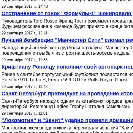
29 сентября 2017 г., 14:43
Отстранение от гонок "Формулы-1" шокировало 
Руководитель Toro Rosso Франц Тост прокомментировал за
будущем россиянина в команде будет принято в конце октя
29 сентября 2017 г., 13:11
Лучший бомбардир "Манчестер Сити" сломал реб
Нападающий английского футбольного клуба "Манчестер С
повреждения он выбыл из строя на шесть-восемь недель.
29 сентября 2017 г., 11:55
Криштиану Роналду пополнил свой автопарк нов
Ранее в сентябре португальский футболист похвастался нов
Porsche 911 Turbo S, Ferrari 599 GTO и Rolls-Royce Ghost.
29 сентября 2017 г., 11:42
Санкт-Петербург претендует на проведение ито
Санкт-Петербург наряду с одним из китайских городов пре
директор St. Petersburg Ladies Trophy Наталия Камельзон.
29 сентября 2017 г., 11:01
"Локомотив" и "Зенит" ударно провели домашн
Московские железнодорожники переиграли чешский "Злин" 3