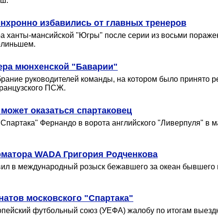
еш.
инхронно избавились от главных тренеров
ра ханты-мансийской "Югры" после серии из восьми поражен
олиньшем.
нера мюнхенской "Баварии"
брание руководителей команды, на котором было принято р
французского ПСЖ.
 может оказаться спартаковец
"Спартака" Фернандо в ворота английского "Ливерпуля" в ма
рматора WADA Григория Родченкова
вил в международный розыск бежавшего за океан бывшего 
натов московского "Спартака"
опейский футбольный союз (УЕФА) жалобу по итогам выезд