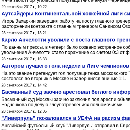
мяча забил португальский полузащитник Мануэл Фернанд
29 сентября 2017 г., 10:22
Аутсайдеры Континентальной хоккейной лиги с
Игорь Захаркин завершил работу на посту главного трене
расторжении контракта с главным тренером Сандисом Оз
28 сентября 2017 г., 18:21
Карло Анчелотти уволили с поста главного тре
По данным прессы, в четверг было созвано экстренное со
увольнения Анчелотти стало поражение со счетом 0:3 от 
28 сентября 2017 г., 16:33
Автором лучшего гола недели в Лиге чемпионов
На это звание претендует гол полузащитника московского 
состоялся во вторник в Москве и завершился вничью 1:1.
28 сентября 2017 г., 14:42
Басманный суд заочно арестовал беглого инфо
Басманный суд Москвы заочно заключил под арест и объя
Родченкова по делу о злоупотреблениях полномочиями.
28 сентября 2017 г., 12:05
"Ливерпуль" пожаловался в УЕФА на расизм фа
Английский футбольный клуб "Ливерпуль" отправил в Евр