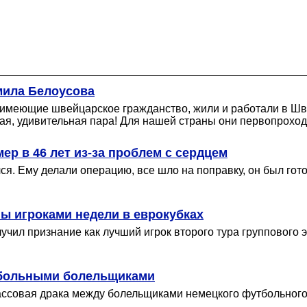
мила Белоусова
, имеющие швейцарское гражданство, жили и работали в Ш
ая, удивительная пара! Для нашей страны они первопроход
 в 46 лет из-за проблем с сердцем
лся. Ему делали операцию, все шло на поправку, он был гот
ы игроками недели в еврокубках
чил признание как лучший игрок второго тура группового 
тбольными болельщиками
совая драка между болельщиками немецкого футбольного 
.