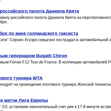
российского пилота Даниила Квята
мену российского пилота Даниила Квята на перспективного
бря.
ро по вине голландского таксиста
ити" Серхио Агуэро серьезно пострадал в автомобильной 
ым гиперкаром Bugatti Chiron
ым Ferrari F12 Tour de France. В коллекции автомобилей Рон
гового турнира WTA
тендует на проведение итогового турнира Женской теннисн
ие матчи Лиги Европы
:0, установив окончательный счет уже к 17-й минуте встре