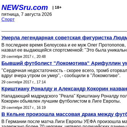
NEWSru.com
| 18+
пятница, 7 августа 2026
Спорт
Умерла легендарная советская фигуристка Люд
В последнее время Белоусова и ее муж Олег Протопопов
назвал ее выдающейся спортсменкой: "Это была уникальн
29 сентября 2017 г., 20:48
Бывший футболист "Локомотива" Арифуллин умер
"Сердечная недостаточность - скорее всего, тромб оторва
вдруг вчера утром он умер", - сообщили в "Локомотиве".
29 сентября 2017 г., 17:14
Криштиану Роналду и Александр Кокорин назван
Нападающий мадридского "Реала" Криштиану Роналду полу
Кокорин объявлен лучшим футболистом в Лиге Европы.
29 сентября 2017 г., 16:19
В Кельне произошла массовая драка между фу
В Германии после матча Лиги Европы УЕФА произошла мас
задержано более 70 человек, четверо полицейских ранены