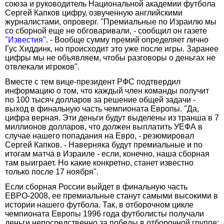
союза и руководитель Национальной академии футбола
Сергей Капков цифру, озвученную английскими
журналистами, опроверг. "Премиальные по Израилю мы
со сборной еще не обговаривали, - сообщил он газете
"Известия"
. - Вообще сумму премий определяет лично
Гус Хиддинк, но происходит это уже после игры. Заранее
цифры мы не объявляем, чтобы разговоры о деньгах не
отвлекали игроков".
Вместе с тем вице-президент РФС подтвердил
информацию о том, что каждый член команды получит
по 100 тысяч долларов за решение общей задачи -
выход в финальную часть чемпионата Европы. "Да,
цифра верная. Эти деньги будут выделены из транша в 7
миллионов долларов, что должен выплатить УЕФА в
случае нашего попадания на Евро, - резюмировал
Сергей Капков. - Наверняка будут премиальные и по
итогам матча в Израиле - если, конечно, наша сборная
там выиграет. Но какие конкретно, станет известно
только после 17 ноября".
Если сборная России выйдет в финальную часть
ЕВРО-2008, ее премиальные станут самыми высокими в
истории нашего футбола. Так, в отборочном цикле
чемпионата Европы 1996 года футболисты получали
деньги непосредственно за победы в отборочной группе: