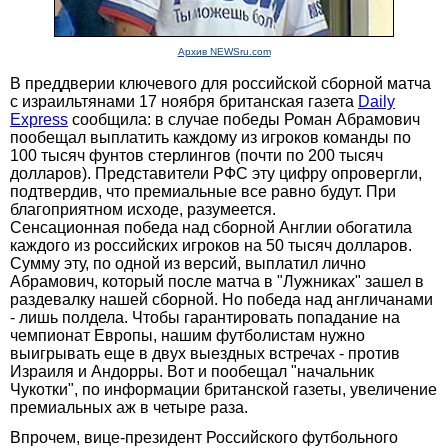
Архив NEWSru.com
В преддверии ключевого для российской сборной матча
с израильтянами 17 ноября британская газета
Daily
Express
сообщила: в случае победы Роман Абрамович
пообещал выплатить каждому из игроков команды по
100 тысяч фунтов стерлингов (почти по 200 тысяч
долларов). Представители РФС эту цифру опровергли,
подтвердив, что премиальные все равно будут. При
благоприятном исходе, разумеется.
Сенсационная победа над сборной Англии обогатила
каждого из российских игроков на 50 тысяч долларов.
Сумму эту, по одной из версий, выплатил лично
Абрамович, который после матча в "Лужниках" зашел в
раздевалку нашей сборной. Но победа над англичанами
- лишь полдела. Чтобы гарантировать попадание на
чемпионат Европы, нашим футболистам нужно
выигрывать еще в двух выездных встречах - против
Израиля и Андорры. Вот и пообещал "начальник
Чукотки", по информации британской газеты, увеличение
премиальных аж в четыре раза.
Впрочем, вице-президент Российского футбольного