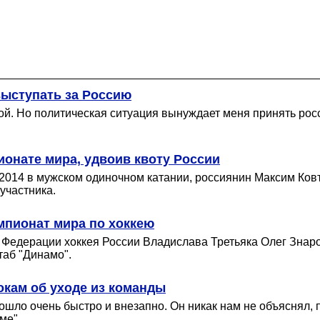
выступать за Россию
нкой. Но политическая ситуация вынуждает меня принять рос
ионате мира, удвоив квоту России
014 в мужском одиночном катании, россиянин Максим Ковту
участника.
мпионат мира по хоккею
Федерации хоккея России Владислава Третьяка Олег Знаро
таб "Динамо".
окам об уходе из команды
ло очень быстро и внезапно. Он никак нам не объяснял, по
ме".