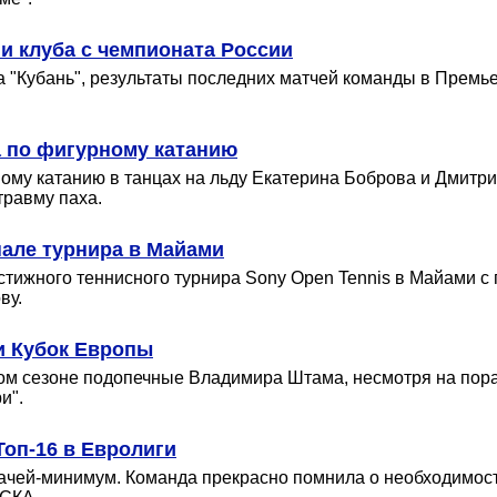
и клуба с чемпионата России
 "Кубань", результаты последних матчей команды в Премье
а по фигурному катанию
ому катанию в танцах на льду Екатерина Боброва и Дмитр
травму паха.
але турнира в Майами
тижного теннисного турнира Sony Open Tennis в Майами с 
ву.
и Кубок Европы
ом сезоне подопечные Владимира Штама, несмотря на пораж
и".
оп-16 в Евролиги
чей-минимум. Команда прекрасно помнила о необходимости