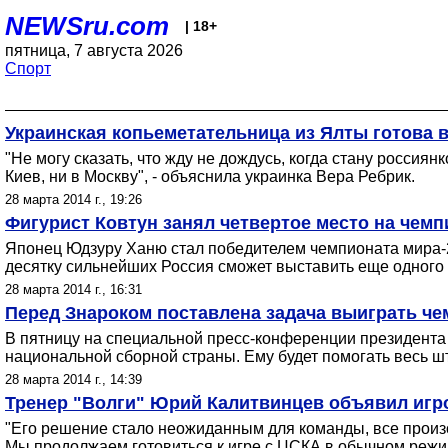
NEWSru.com
| 18+
пятница, 7 августа 2026
Спорт
Украинская копьеметательница из Ялты готова 
"Не могу сказать, что жду не дождусь, когда стану россия
Киев, ни в Москву", - объяснила украинка Вера Ребрик.
28 марта 2014 г., 19:26
Фигурист Ковтун занял четвертое место на чемп
Японец Юдзуру Ханю стал победителем чемпионата мира-2
десятку сильнейших Россия сможет выставить еще одного 
28 марта 2014 г., 16:31
Перед Знароком поставлена задача выиграть че
В пятницу на специальной пресс-конференции президента 
национальной сборной страны. Ему будет помогать весь ш
28 марта 2014 г., 14:39
Тренер "Волги" Юрий Калитвинцев объявил игр
"Его решение стало неожиданным для команды, все произош
Мы продолжаем готовиться к игре с ЦСКА в обычном режи