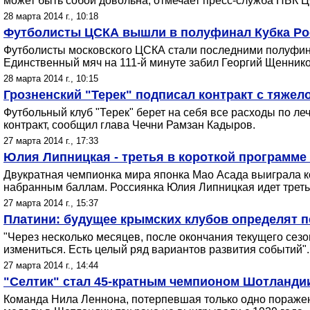
может быть собой довольна, отмечает пресс-служба ПБК 
28 марта 2014 г., 10:18
Футболисты ЦСКА вышли в полуфинал Кубка Ро
Футболисты московского ЦСКА стали последними полуфинал
Единственный мяч на 111-й минуте забил Георгий Щеннико
28 марта 2014 г., 10:15
Грозненский "Терек" подписал контракт с тяже
Футбольный клуб "Терек" берет на себя все расходы по 
контракт, сообщил глава Чечни Рамзан Кадыров.
27 марта 2014 г., 17:33
Юлия Липницкая - третья в короткой программе
Двукратная чемпионка мира японка Мао Асада выиграла к
набранным баллам. Россиянка Юлия Липницкая идет треть
27 марта 2014 г., 15:37
Платини: будущее крымских клубов определят п
"Через несколько месяцев, после окончания текущего сезо
измениться. Есть целый ряд вариантов развития событий".
27 марта 2014 г., 14:44
"Селтик" стал 45-кратным чемпионом Шотланди
Команда Нила Леннона, потерпевшая только одно поражени