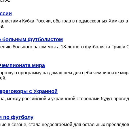
ЦСКА.
ссии
истами Кубка России, обыграв в подмосковных Химках в д
в.
ло больным футболистом
лечению больного раком мозга 18-летнего футболиста Гриш
 чемпионата мира
ороткую программу на домашнем для себя чемпионате мира
ей.
ереговоры c Украиной
на, между российской и украинской сторонами будут прове
и по футболу
е в сезоне, стала недосягаемой для остальных преследов