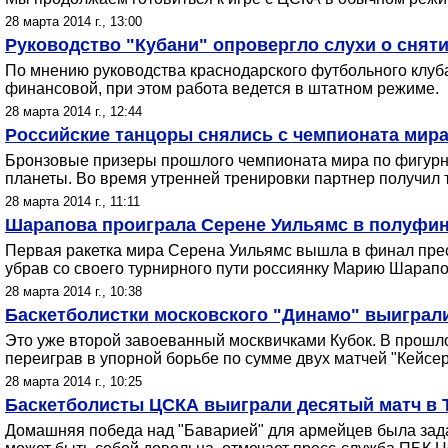
28 марта 2014 г., 13:00
Руководство "Кубани" опровергло слухи о сняти
По мнению руководства краснодарского футбольного клуба
финансовой, при этом работа ведется в штатном режиме.
28 марта 2014 г., 12:44
Российские танцоры снялись с чемпионата мир
Бронзовые призеры прошлого чемпионата мира по фигурн
планеты. Во время утренней тренировки партнер получил 
28 марта 2014 г., 11:11
Шарапова проиграла Серене Уильямс в полуфин
Первая ракетка мира Серена Уильямс вышла в финал прес
убрав со своего турнирного пути россиянку Марию Шарапо
28 марта 2014 г., 10:38
Баскетболистки московского "Динамо" выиграл
Это уже второй завоеванный москвичками Кубок. В прошл
переиграв в упорной борьбе по сумме двух матчей "Кейсер
28 марта 2014 г., 10:25
Баскетболисты ЦСКА выиграли десятый матч в Т
Домашняя победа над "Баварией" для армейцев была зада