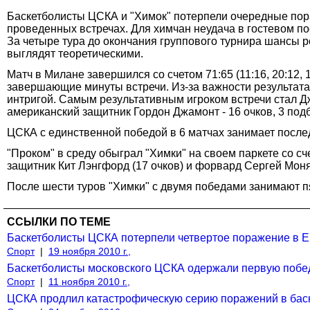
Баскетболисты ЦСКА и "Химок" потерпели очередные пор
проведенных встречах. Для химчан неудача в гостевом по
За четыре тура до окончания группового турнира шансы р
выглядят теоретическими.
Матч в Милане завершился со счетом 71:65 (11:16, 20:12,
завершающие минуты встречи. Из-за важности результата
интригой. Самым результативным игроком встречи стал 
американский защитник Гордон Джамонт - 16 очков, 3 под
ЦСКА с единственной победой в 6 матчах занимает послед
"Проком" в среду обыграл "Химки" на своем паркете со сче
защитник Кит Лэнгфорд (17 очков) и форвард Сергей Моня
После шести туров "Химки" с двумя победами занимают пя
ССЫЛКИ ПО ТЕМЕ
Баскетболисты ЦСКА потерпели четвертое поражение в 
Спорт
|
19 ноября 2010 г.,
Баскетболисты московского ЦСКА одержали первую побе
Спорт
|
11 ноября 2010 г.,
ЦСКА продлил катастрофическую серию поражений в бас