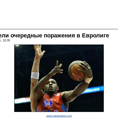
ели очередные поражения в Евролиге
., 10:35
www.cskabasket.com