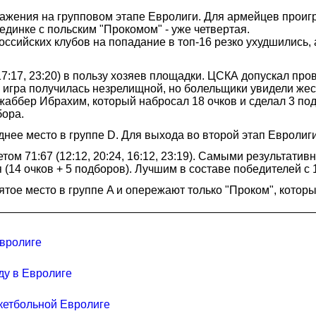
ажения на групповом этапе Евролиги. Для армейцев проиг
единке с польским "Прокомом" - уже четвертая.
оссийских клубов на попадание в топ-16 резко ухудшились
 17:17, 23:20) в пользу хозяев площадки. ЦСКА допускал пр
 игра получилась незрелищной, но болельщики увидели жес
Джаббер Ибрахим, который набросал 18 очков и сделал 3 
бора.
нее место в группе D. Для выхода во второй этап Евролиги
том 71:67 (12:12, 20:24, 16:12, 23:19). Самыми результати
 (14 очков + 5 подборов). Лучшим в составе победителей с 
тое место в группе A и опережают только "Проком", котор
Евролиге
ду в Евролиге
кетбольной Евролиге