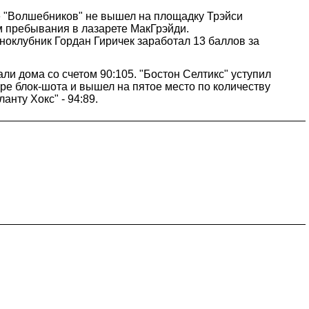
е "Волшебников" не вышел на площадку Трэйси
м пребывания в лазарете МакГрэйди.
ноклубник Гордан Гиричек заработал 13 баллов за
ли дома со счетом 90:105. "Бостон Селтикс" уступил
ыре блок-шота и вышел на пятое место по количеству
нту Хокс" - 94:89.