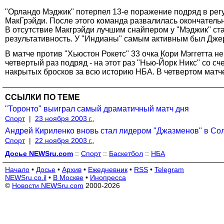
"Орландо Мэджик" потерпел 13-е поражение подряд в рег
МакГрэйди. После этого команда развалилась окончатель
В отсутствие Макгрэйди лучшим снайпером у "Мэджик" ста
результативность. У "Индианы" самым активным был Джер
В матче против "Хьюстон Рокетс" 33 очка Кори Мэггетта н
четвертый раз подряд - на этот раз "Нью-Йорк Никс" со с
накрытых бросков за всю историю НБА. В четвертом матче
ССЫЛКИ ПО ТЕМЕ
"Торонто" выиграл самый драматичный матч дня
Спорт
|
23 ноября 2003 г.,
Андрей Кириленко вновь стал лидером "Джазменов" в Со
Спорт
|
22 ноября 2003 г.,
Досье NEWSru.com
::
Спорт
::
Баскетбол
::
НБА
Начало
•
Досье
•
Архив
•
Ежедневник
•
RSS
•
Telegram
NEWSru.co.il
•
В Москве
•
Инопресса
©
Новости NEWSru.com
2000-2026