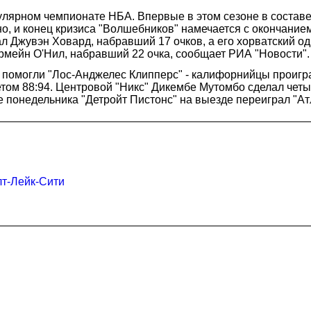
улярном чемпионате НБА. Впервые в этом сезоне в состав
но, и конец кризиса "Волшебников" намечается с окончание
л Джувэн Ховард, набравший 17 очков, а его хорватский од
мейн О'Нил, набравший 22 очка, сообщает РИА "Новости".
е помогли "Лос-Анджелес Клипперс" - калифорнийцы проигра
четом 88:94. Центровой "Никс" Дикембе Мутомбо сделал чет
 понедельника "Детройт Пистонс" на выезде переиграл "Атла
лт-Лейк-Сити