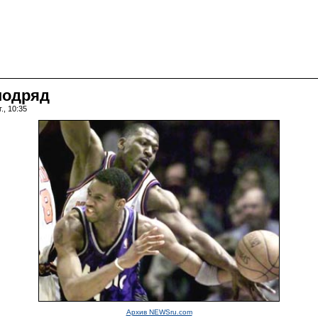
подряд
., 10:35
Архив NEWSru.com