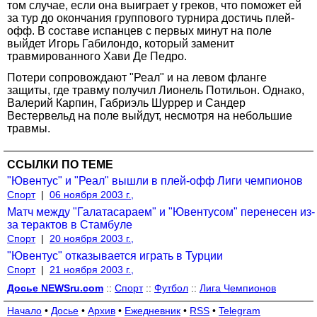
том случае, если она выиграет у греков, что поможет ей
за тур до окончания группового турнира достичь плей-
офф. В составе испанцев с первых минут на поле
выйдет Игорь Габилондо, который заменит
травмированного Хави Де Педро.
Потери сопровождают "Реал" и на левом фланге
защиты, где травму получил Лионель Потильон. Однако,
Валерий Карпин, Габриэль Шуррер и Сандер
Вестервельд на поле выйдут, несмотря на небольшие
травмы.
ССЫЛКИ ПО ТЕМЕ
"Ювентус" и "Реал" вышли в плей-офф Лиги чемпионов
Спорт
|
06 ноября 2003 г.,
Матч между "Галатасараем" и "Ювентусом" перенесен из-
за терактов в Стамбуле
Спорт
|
20 ноября 2003 г.,
"Ювентус" отказывается играть в Турции
Спорт
|
21 ноября 2003 г.,
Досье NEWSru.com
::
Спорт
::
Футбол
::
Лига Чемпионов
Начало
•
Досье
•
Архив
•
Ежедневник
•
RSS
•
Telegram