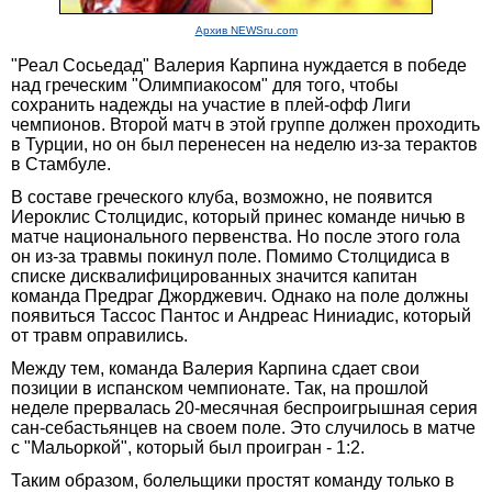
Архив NEWSru.com
"Реал Сосьедад" Валерия Карпина нуждается в победе
над греческим "Олимпиакосом" для того, чтобы
сохранить надежды на участие в плей-офф Лиги
чемпионов. Второй матч в этой группе должен проходить
в Турции, но он был перенесен на неделю из-за терактов
в Стамбуле.
В составе греческого клуба, возможно, не появится
Иероклис Столцидис, который принес команде ничью в
матче национального первенства. Но после этого гола
он из-за травмы покинул поле. Помимо Столцидиса в
списке дисквалифицированных значится капитан
команда Предраг Джорджевич. Однако на поле должны
появиться Тассос Пантос и Андреас Ниниадис, который
от травм оправились.
Между тем, команда Валерия Карпина сдает свои
позиции в испанском чемпионате. Так, на прошлой
неделе прервалась 20-месячная беспроигрышная серия
сан-себастьянцев на своем поле. Это случилось в матче
с "Мальоркой", который был проигран - 1:2.
Таким образом, болельщики простят команду только в