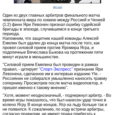
iihf.com
Один из двух главных арбитров финального матча
чемпионата мира по хоккею между Россией и Чехией
(1:2) финн Яри Левонен признал ошибку судейской
бригады в эпизоде, случившемся в конце третьего
периода.
Напомним, что защитник нашей команды Алексей
Емелин был удален до конца матча после того, как
провел силовой прием против Яромира Ягра, и
подопечные Вячеслава Быкова на протяжении пяти
минут играли в меньшинстве.
"Силовой прием Емелина был проведен в рамках
правил, - цитирует
"Спорт-Экспресс"
признание Яри
Левонена, сделанное им в интервью изданию Yle. -
Россиянин не собирался умышленно наносить травму
сопернику. Просмотрев после матча видеоповтор, я
пришел именно к такому мнению".
"Хотя, момент неоднозначный, - подчеркнул арбитр. - Во
время игры показалось, что был нанесен удар точно в
колено Ягру. В конце концов, Ягр на льду больше так и
не появился. К сожалению, по ходу встречи арбитры,
согласно правилам, не имеют права прибегать к