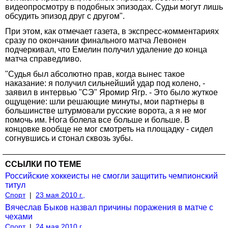
видеопросмотру в подобных эпизодах. Судьи могут лишь
обсудить эпизод друг с другом".
При этом, как отмечает газета, в экспресс-комментариях
сразу по окончании финального матча Левонен
подчеркивал, что Емелин получил удаление до конца
матча справедливо.
"Судья был абсолютно прав, когда вынес такое
наказание: я получил сильнейший удар под колено, -
заявил в интервью "СЭ" Яромир Ягр. - Это было жуткое
ощущение: шли решающие минуты, мои партнеры в
большинстве штурмовали русские ворота, а я не мог
помочь им. Нога болела все больше и больше. В
концовке вообще не мог смотреть на площадку - сидел
согнувшись и стонал сквозь зубы.
ССЫЛКИ ПО ТЕМЕ
Российские хоккеисты не смогли защитить чемпионский
титул
Спорт
|
23 мая 2010 г.,
Вячеслав Быков назвал причины поражения в матче с
чехами
Спорт
|
24 мая 2010 г.,