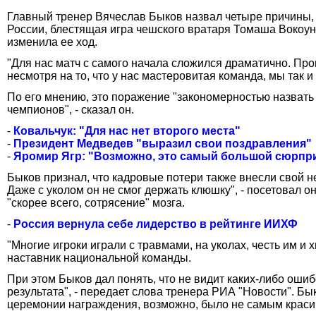
Главный тренер Вячеслав Быков назвал четыре причины
России, блестящая игра чешского вратаря Томаша Вокоуна
изменила ее ход.
"Для нас матч с самого начала сложился драматично. Про
несмотря на то, что у нас мастеровитая команда, мы так и
По его мнению, это поражение "закономерностью назвать
чемпионов", - сказал он.
-
Ковальчук: "Для нас нет второго места"
-
Президент Медведев "выразил свои поздравления"
-
Яромир Ягр: "Возможно, это самый большой сюрпри
Быков признал, что кадровые потери также внесли свой н
Даже с уколом он не смог держать клюшку", - посетовал он
"скорее всего, сотрясение" мозга.
-
Россия вернула себе лидерство в рейтинге ИИХФ
"Многие игроки играли с травмами, на уколах, честь им и 
наставник национальной команды.
При этом Быков дал понять, что не видит каких-либо оши
результата", - передает слова тренера РИА "Новости". Б
церемонии награждения, возможно, было не самым крас