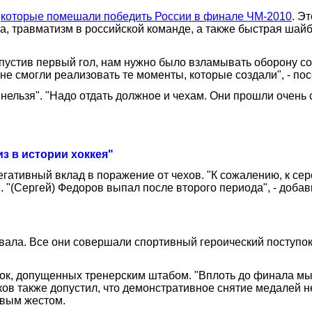
,
которые помешали победить России в финале ЧМ-2010
. Э
, травматизм в российской команде, а также быстрая шайб
пустив первый гол, нам нужно было взламывать оборону соп
 не смогли реализовать те моменты, которые создали", - по
 нельзя". "Надо отдать должное и чехам. Они прошли очень
з в истории хоккея"
егативный вклад в поражение от чехов. "К сожалению, к сер
. "(Сергей) Федоров выпал после второго периода", - добав
хвала. Все они совершали спортивный героический поступок.
бок, допущенных тренерским штабом. "Вплоть до финала мы
ыков также допустил, что демонстративное снятие медалей
ивым жестом.