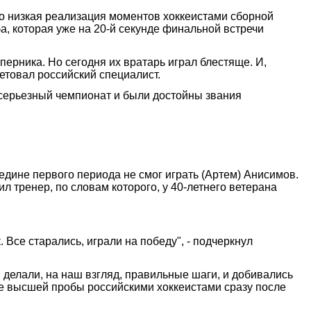
то низкая реализация моментов хоккеистами сборной
а, которая уже на 20-й секунде финальной встречи
ерника. Но сегодня их вратарь играл блестяще. И,
сетовал российский специалист.
 серьезный чемпионат и были достойны звания
едине первого периода не смог играть (Артем) Анисимов.
ил тренер, по словам которого, у 40-летнего ветерана
 Все старались, играли на победу", - подчеркнул
 делали, на наш взгляд, правильные шаги, и добивались
 не высшей пробы российскими хоккеистами сразу после